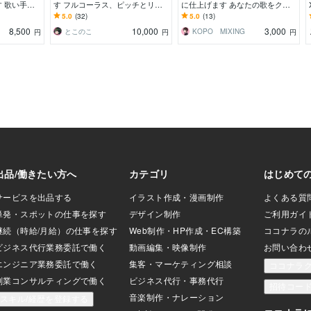
 歌い手目
す フルコーラス、ピッチとリズ
に仕上げます あなたの歌をクリ
アレンジve
ム修正込み、お急ぎも可能です！
アに魅せるMIX歌ってみたMIX。
5.0
(32)
5.0
(13)
初心者歓迎
8,500
10,000
3,000
とこのこ
KOPO MIXING
円
円
円