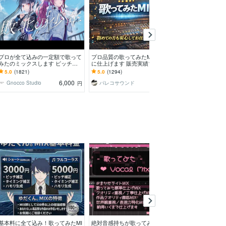
プロが全て込みの一定額で歌って
プロ品質の歌ってみたMIXを丁寧
即日納期可！歌み
みたのミックスします ピッチ＆
に仕上げます 販売実績1200件超
リングまでしま
リズム補正、ハモリ生成、マスタ
｜高評価・リピーター多数
バンドのボーカ
5.0
(1821)
5.0
(1294)
5.0
(1673)
リングまで含みます！
りたいです！
6,000
4,000
Gnocco Studio
パレコサウンド
syugoBASS
円
円
基本料に全て込み！歌ってみたMI
絶対音感持ちが歌ってみたのボー
ピッチ・リズム