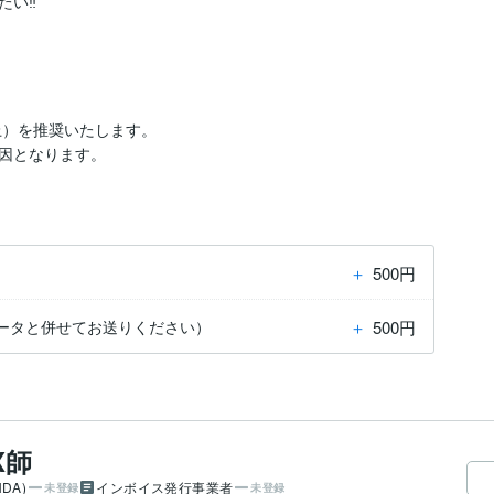
以上）を推奨いたします。

因となります。
＋
500円
＋
500円
ータと併せてお送りください）
X師
DA)
インボイス発行事業者
未登録
未登録