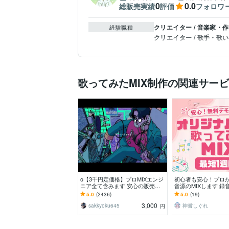
0
0.0
総販売実績
評価
フォロワ
クリエイター / 音楽家・
経験職種
クリエイター / 歌手・歌
歌ってみたMIX制作の関連サー
o【3千円定価格】プロMIXエンジ
初心者も安心！プロ
ニア全て含みます 安心の販売実
音源のMIXします 録
績1位！スマホ録OK！動画合成・
寧にサポート！プロ
5.0
(2436)
5.0
(19)
Xリツイート全込
最短1週間納品
3,000
sakkyoku645
神嘗しぐれ
円