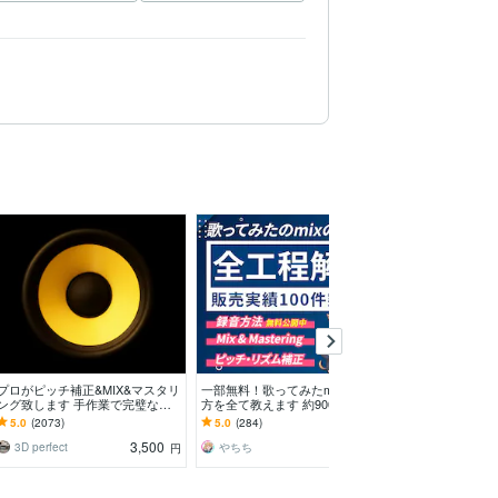
プロがピッチ補正&MIX&マスタリ
一部無料！歌ってみたmixのやり
クオリティー重
ング致します 手作業で完璧なピ
方を全て教えます 約900件の実績
みたのミックス
ッチ&タイミング修正、サビのハ
【500万再生超え・カテラン１
だわりの作品創
5.0
(2073)
5.0
(284)
5.0
(7)
モり作成も！
位・大手】
トします（修正
3,500
3,000
3D perfect
やちち
qruqru studio
円
円