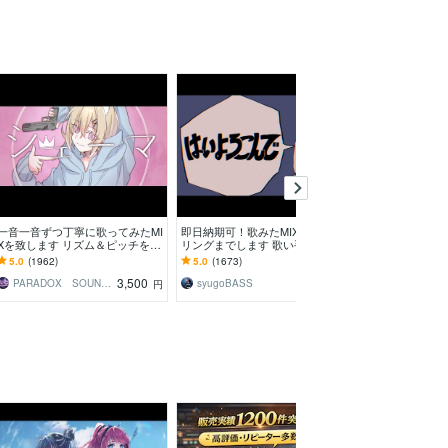
一音一音ずつ丁寧に歌ってみたMI
即日納期可！歌みたMIX～マスタ
歌ってみたMIX
Xを致します リズム＆ピッチを細
リングまでします 歌い手さんや
翌日納品いたします
かく補正。あなたの歌を最高の形
バンドのボーカルさんのお力にな
音質で高品質！
5.0
(1962)
5.0
(1673)
5.0
(1267)
に
りたいです！
します
3,500
8,000
PARADOX SOUNDS
syugoBASS
RIG Productio
円
円