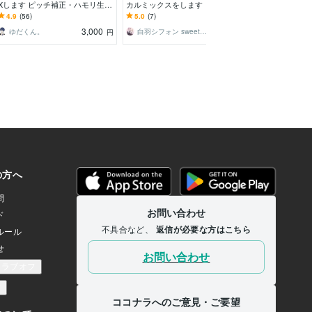
Xします ピッチ補正・ハモリ生成
カルミックスをします ピッチ・
の歌声をmixしま
で追加料金なし！
タイミング補正が得意です。
上のプロが あ
4.9
(56)
5.0
(7)
5.0
(418)
形にします♪
3,000
3,000
ゆだくん。
白羽シフォン sweetear
やっすん_mix
円
円