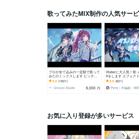
歌ってみたMIX制作の人気サー
プロが全て込みの一定額で歌って
Vtuberに大人気！歌
みたのミックスします ピッチ＆
Xをします エフェク
リズム補正、ハモリ生成、マスタ
自由自在！初めての
5.0
(1821)
5.0
(821)
リングまで含みます！
サポート！
6,000
Gnocco Studio
Perry｜作編曲・MI
円
お気に入り登録が多いサービス