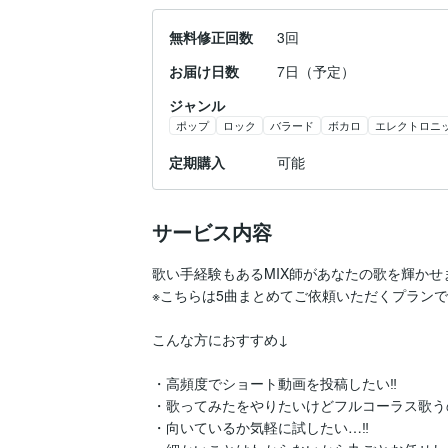
無料修正回数
3回
お届け日数
7日（予定）
ジャンル
ポップ
ロック
バラード
ボカロ
エレクトロニ
定期購入
可能
サービス内容
歌い手経験もあるMIX師があなたの歌を輝かせま
※こちらは5曲まとめてご依頼いただくプランで
こんな方におすすめ↓

・高頻度でショート動画を投稿したい‼️

・歌ってみたをやりたいけどフルコーラス歌う
・向いているか気軽に試したい…‼️
