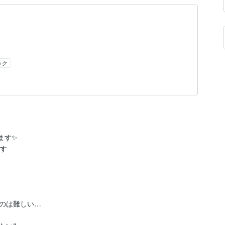
ック
す✨

す

のは難しい…
