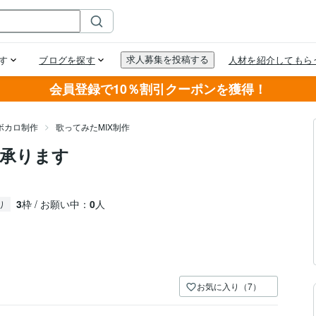
会員登録で10％割引クーポンを獲得！
ボカロ制作
歌ってみたMIX制作
IX承ります
️
3
枠 / お願い中：
0
人
り
お気に入り（7）