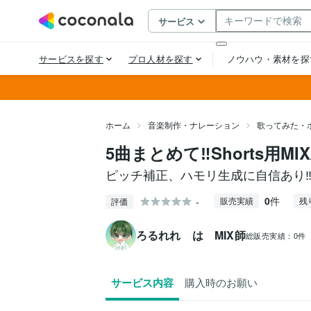
ホーム
音楽制作・ナレーション
歌ってみた・
5曲まとめて‼️Shorts用M
ピッチ補正、ハモリ生成に自信あり‼
0
件
-
販売実績
残
評価
ろるれれ は MIX師
総販売実績：
0件
サービス内容
購入時のお願い