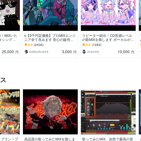
！MIXいた
o【3千円定価格】プロMIXエンジ
リピーター続出！CD音源レベル
キシングを
ニア全て含みます 安心の販売実
の歌MIXを致します ボーカルが際
〜
績1位！スマホ録OK！動画合成・
立つプロの歌MIX。1,200件超の
5.0
(2436)
5.0
(1283)
Xリツイート全込
確かな実績
25,000
3,000
10,000
sakkyoku645
chammy
円
円
円
ビス
々プラン！プ
高品質の歌ってみたMIXを致しま
歌ってみたMIX、自然で最高の音