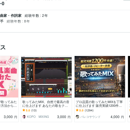
0
ー
作曲家・作詞家
経験年数 : 2年
い手
経験年数 : 8年
ビス
が歌ってみた
歌ってみたMIX、自然で最高の音
プロ品質の歌ってみたMIXを丁寧
音方法から丁
に仕上げます あなたの歌をクリ
に仕上げます 販売実績1200件超
クオリティで
アに魅せるMIX歌ってみたMIX。
｜高評価・リピーター多数
5.0
(13)
5.0
(1294)
初心者歓迎
3,000
3,000
4,000
KOPO MIXING
パレコサウンド
円
円
円