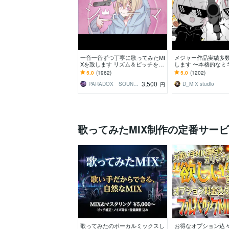
一音一音ずつ丁寧に歌ってみたMI
メジャー作品実績多数
Xを致します リズム＆ピッチを細
します 〜本格的なミ
かく補正。あなたの歌を最高の形
求める方はこちらへ
5.0
(1962)
5.0
(1202)
に
3,500
PARADOX SOUNDS
D_MIX studio
円
歌ってみたMIX制作の定番サー
歌ってみたのボーカルミックスし
お得なオプション込