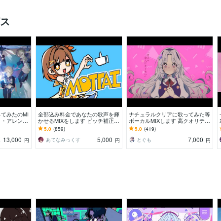
ビス
ってみたのMI
全部込み料金であなたの歌声を輝
ナチュラルクリアに歌ってみた等
ト・アレンジ
かせるMIXをします ピッチ補正、
ボーカルMIXします 高クオリテ
方でも丁寧に
ハモリ生成、マスタリング等、全
ィ！高コスパ！ナチュラルに！初
5.0
(859)
5.0
(419)
工程を含む料金です
めての方もご安心！
13,000
5,000
7,000
X
あてなみっくす
とぐも
円
円
円