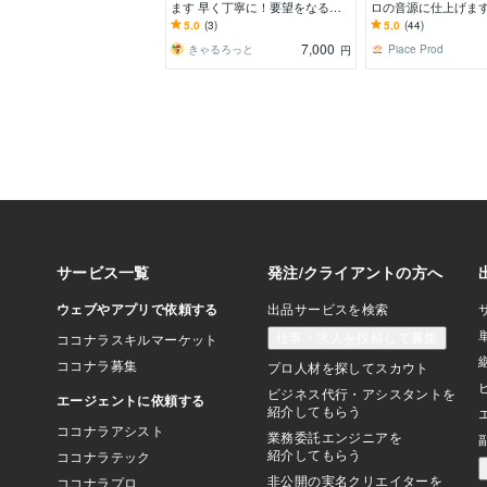
ます 早く丁寧に！要望をなるべ
ロの音源に仕上げます
く採り入れます！
線のMIXでオリジナル
5.0
(3)
5.0
(44)
rもご提供！
7,000
きゃるろっと
Piace Prod
円