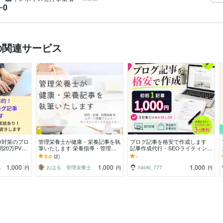
0
ー
の関連サービス
O対策のブロ
管理栄養士が健康・栄養記事を執
ブログ記事を格安で作成します
20万PV達
筆いたします 栄養指導・管理経
記事作成代行・SEOライティング
に響く記事を
験有 生活に落とし込める栄養
格安
5.0
(2)
-
1,000
1,000
1,000
ロ家庭教師☆
おはる 管理栄養士
naoki_777
円
円
円