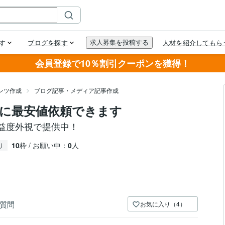
会員登録で10％割引クーポンを獲得！
ンツ作成
ブログ記事・メディア記事作成
ロに最安値依頼できます
益度外視で提供中！
10
枠 / お願い中：
0
人
り
質問
お気に入り（4）