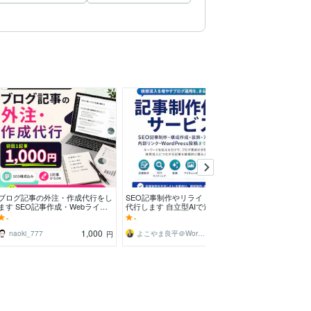
ブログ記事の外注・作成代行をし
SEO記事制作やリライトを丸ごと
上位表示しやす
ます SEO記事作成・Webライテ
代行します 自立型AIで速く、SE
商品紹介を書き
ィング代行
O専門のプロが仕上げる
イトをSEOで上
-
-
-
作成・ライティ
1,000
1,000
naoki_777
よこやま良平＠WordPress専門
円
円