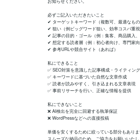
お知らせください。

必ずご記入いただきたいこと

✔ ターゲットキーワード（複数可、最適なもの
✔ 狙い（例ビッグワード狙い、効率コスパ重視
✔ 記事の目的・ゴール（例：集客、商品購入、
✔ 想定する読者層（例：初心者向け、専門家向け
✔ 参考URLや競合サイト（あれば）

私にできること

✅ SEO対策を意識した記事構成・ライティング
✅ キーワードに基づいた自然な文章作成

✅ 読者が読みやすく、引き込まれる文章表現

✅ 事前リサーチを行い、正確な情報を提供

私にできないこと

❌ AI検出を完全に回避する執筆保証

❌ WordPressなどへの直接投稿

単価を安くするために絞っている部分もあります
スムーズな納品のため、ご協力をお願いいたし