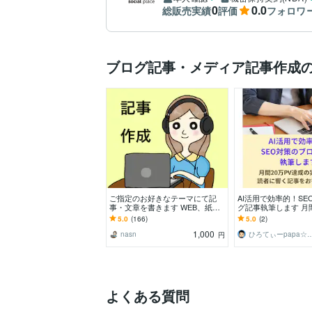
0
0.0
総販売実績
評価
フォロワ
ブログ記事・メディア記事作成
ご指定のお好きなテーマにて記
AI活用で効率的！SE
事・文章を書きます WEB、紙媒
グ記事執筆します 月間
体、ブログ、ホームページ、メー
成の実績あり！読者
5.0
(166)
5.0
(2)
ルに高品質文章を！
お書きします
1,000
nasn
ひろてぃーpapa☆プ
円
よくある質問