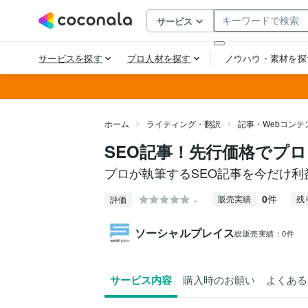
ホーム
ライティング・翻訳
記事・Webコンテ
SEO記事！先行価格でプ
プロが執筆するSEO記事を今だけ利
0
件
-
販売実績
残
評価
ソーシャルプレイス
総販売実績：
0件
サービス内容
購入時のお願い
よくある