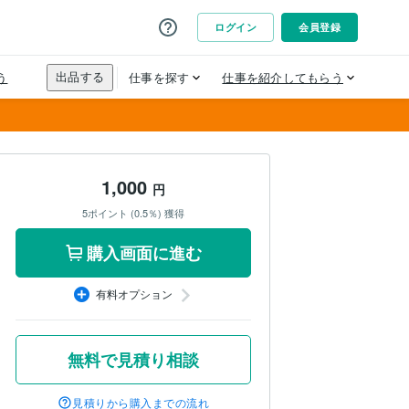
1,000
円
5ポイント (0.5％) 獲得
購入画面に進む
有料オプション
無料で見積り相談
見積りから購入までの流れ