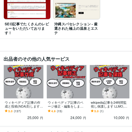
得意分野
Web制作・HP作成・EC構築
Webサイト制作・Webデザイン
すべての業界
集客・マーケティング相談
SEOライティング
SEO記事でたくさんのレビ
沖縄スパセレクション - 厳
ューをいただいておりま
選された極上の温泉とエス
語学力
す！
テ
英語
ビジネスレベル
中国語
ビジネスレベル
韓国語
ビジネスレベル
ドイツ語
ビジネスレベル
出品者のその他の人気サービス
フランス語
ビジネスレベル
スペイン語
ビジネスレベル
イタリア語
ビジネスレベル
タイ語
ビジネスレベル
ベトナム語
ビジネスレベル
ポルトガル語
ビジネスレベル
インドネシア語
ビジネスレベル
ロシア語
ビジネスレベル
ウィキペディア記事の作
ウィキペディア記事のペ
wikipedia記事を24時間監
成と投稿(NDA済)します
ージ修正・編集をします
視し保護します LLMO,GE
掲載保証のwikipedia記
SEOやchatGPT等のAI戦
O,AIO対策！ウィキペディ
5.0
(137)
4.9
(15)
5.0
(1)
事！GEO,LLMO,SEOへ
略にwikipediaページ
アページの保護。
25,000
24,000
10,000
円
円
円