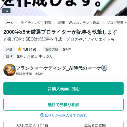
1/7
ホーム
ライティング・翻訳
記事・Webコンテンツ作成
ブログ記事・
2000字x5★厳選プロライターが記事を執筆します
丸投げOKでSEO対策記事を作成！ブログやアフィリエイトも
4.9
(49)
57
件
評価
販売実績
5
枠 / お願い中：
0
人
残り
フランクマーケティング_AI時代のマーケ
総販売実績：
353件
購入画面に進む
無料で見積り相談
見積りから購入までの流れ
お気に入り(118)
出品者に質問