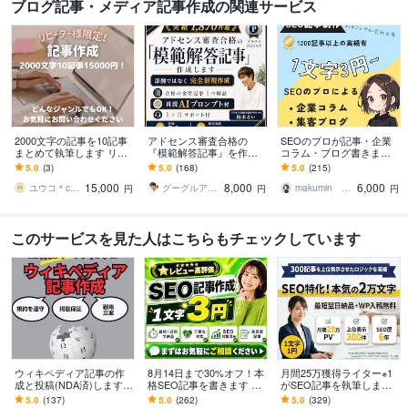
ブログ記事・メディア記事作成の関連サービス
2000文字の記事を10記事
アドセンス審査合格の
SEOのプロが記事・企業
まとめて執筆します リピ
『模範解答記事』を作成
コラム・ブログ書きます 1
ーター様限定！10記事を
します 実績1870！合格の
文字3円〜丸投げ！構成作
5.0
(3)
5.0
(168)
5.0
(215)
特別価格でご提供！
金型記事１つ納品＋再現
成・リサーチ・執筆全てO
15,000
8,000
6,000
プロンプト付
K♪
ユウコ＊cotomusubi＊
グーグルアドセンス合格サポートドットコム
makumin まくみん
円
円
円
このサービスを見た人はこちらもチェックしています
ウィキペディア記事の作
8月14日まで30%オフ！本
月間25万獲得ライター※1
成と投稿(NDA済)します
格SEO記事を書きます レ
がSEO記事を執筆します
掲載保証のwikipedia記
ビュー高評価5.0！スピー
1文字1円の低価格！WP入
5.0
(137)
5.0
(262)
5.0
(329)