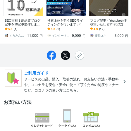
SEO重視！高品質ブログ
検索上位を狙うSEOライ
ブログ記事・Youtube台本
記事を10記事製作します
ティングを行います パス
執筆いたします SEO対策
先着10名様限定！リリー
ワード共有なしで安心！
ブログ記事、Youtube台
5.0
(1)
5.0
(1)
4.9
(19)
ス記念価格＆カバー画像
コピペで即公開できるプ
本、リライト承ります！
11,000
9,000
3,000
もプレゼント
ロの装飾。
くろみん｜YouTuber
インターネットコンサルティング NOVA
藤野ユキ
円
円
円
ご利用ガイド
サービスの出品、購入、取引の流れ、お支払い方法・手数料
や、ココナラを安心・安全に使って頂くための制度やマナー
など、ココナラの使い方はこちら。
お支払い方法