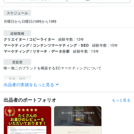
スケジュール
月曜日から日曜日の9時から19時
経験職種
クリエイター / コピーライター
経験年数 : 13年
マーケティング / コンテンツマーケティング・SEO
経験年数 : 15年
マーケティング / リサーチ・データ分析
経験年数 : 15年
受賞歴
唯一無二のブランドを構築するECマーケティングについて
資格・検定
出品者の実績をもっと見る
TOEIC
取得年 : 2013年
ビジネス・クリエイティブツール
出品者のポートフォリオ
もっと見る
WordPress:5年
ペライチ:2年
Excel:15年
Google スプレッドシート:10年
Google ドキュメント:10年
Keynote:15年
Numbers:15年
Pages:15年
PowerPoint:15年
Word:15年
Shopify:5年
freee:10年
Google Analytics:10年
Google Tag Manager:10年
kintone:5年
Adobe Photoshop:5年
Adobe Illustrator:5年
Canva:5年