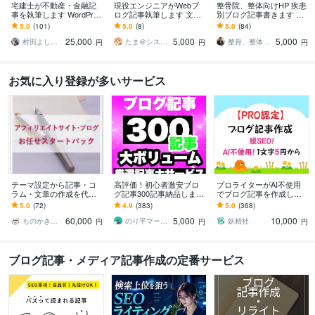
宅建士が不動産・金融記
現役エンジニアがWebブ
整骨院、整体向けHP 疾患
事を執筆します WordPres
ログ記事執筆します 文字
別ブログ記事書きます 整
s対応可｜構成からSEO対
単価2円／ライター歴3年
骨院、整形外科、病院のH
5.0
(101)
5.0
(8)
5.0
(84)
策までOK
／IT関連記事対応します
Pブログ記事作成が得意で
25,000
5,000
5,000
す！
村田よしみ｜コンテンツ制作｜宅建士
たま＠システムエンジニア
整骨、整体院ブログ専門 PT西野英行
円
円
円
お気に入り登録が多いサービス
テーマ設定から記事・コ
高評価！初心者激安ブロ
プロライターがAI不使用
ラム・文章の作成を代行
グ記事300記事納品します
でブログ記事を作成しま
します 法人/個人◆アフィ
最安値！使えるアフェリ
す 人の手で「読みやす
5.0
(72)
4.9
(383)
5.0
(368)
リエイト・記事・ブログ
エイト記事を300記事❗️
い」「わかりやすい」
60,000
5,000
10,000
お任せスタートパック
「伝わる」ブログ記事を
ものかき（affection）
のり平マーケティング戦略
妖精社
円
円
円
ブログ記事・メディア記事作成の定番サービス