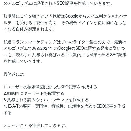
のアルゴリズムに評価されるSEO記事を作成していきます。

短期間に１位を狙うという施策はGoogleからスパム判定をされペナ
ルティを受ける可能性が高く、その場合ドメインが使い物にならな
くなる自体が想定されます。

私達フランクマーケティングはプロのライター集団の力で、最新の
アルゴリズムである2024年のGoogleのSEOに関する発表に従いつ
つも、読み手に共感され喜ばれる中長期的にも成果の出るSEO記事
を作成していきます。

具体的には、

1.ユーザーの検索意図に沿ったSEO記事を作成する

2.戦略的にキーワードを配置する

3.共感される読みやすいコンテンツを作成する

4. E-A-Tの要素：専門性、権威性、信頼性を含めてSEO記事を作成
する

といったことを実践していきます。
