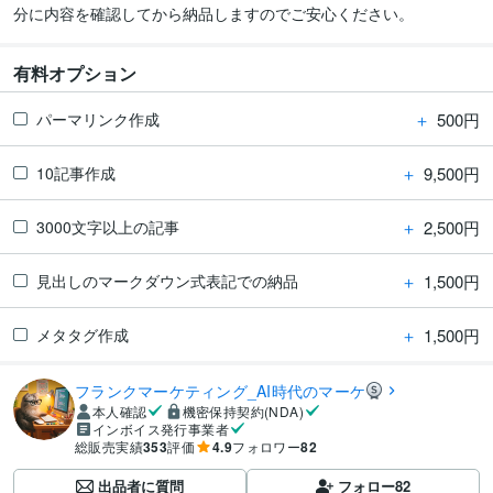
分に内容を確認してから納品しますのでご安心ください。
有料オプション
＋
500円
パーマリンク作成
＋
9,500円
10記事作成
＋
2,500円
3000文字以上の記事
＋
1,500円
見出しのマークダウン式表記での納品
＋
1,500円
メタタグ作成
フランクマーケティング_AI時代のマーケ
本人確認
機密保持契約(NDA)
インボイス発行事業者
総販売実績
353
評価
4.9
フォロワー
82
出品者に質問
フォロー
82