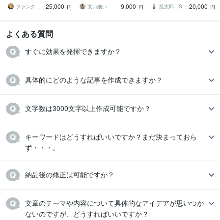
事！GEO,LLMO,SEOへ
ディな納品！まとめ割引
稿無料！記事数・文字数
25,000
9,000
20,000
あり！
自由！
フランクマーケティング_AI時代のマーケ
太い細い
乱太郎 SEOライター
円
円
円
よくある質問
すぐに効果を発揮できますか？
具体的にどのような記事を作成できますか？
文字数は3000文字以上作成可能ですか？
キーワードはどうすればいいですか？まだ決まっておら
ず・・・。
納品後の修正は可能ですか？
文章のテーマや内容について具体的なアイデアが思いつか
ないのですが、どうすればいいですか？