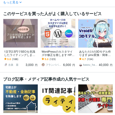
もっと見る
このサービスを買った人がよく購入しているサービス
1文字2.5円でSEOを意識
WordPressのカスタマイ
あなただけの3Dモデル作
したライティングします
ズや修正を致します HPや
ります pmx変換・簡単な
プロのWEBライターがSE
ブログでお困り事・レイ
物理演算無料！MMDで直
5.0
(188)
5.0
(123)
4.7
(134)
O対策済みの記事を作成し
アウト変更・SNS埋込み
ぐに踊れちゃう♪
3,000
6,000
40,000
ます
します！
古泉 葵
フランパパ＠ワードプレスでHP制作
kasou_hakuya
円
円
円
ブログ記事・メディア記事作成の人気サービス