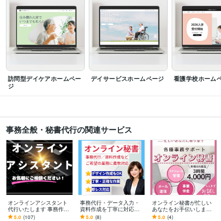
Google スプレッドシート:10年
Google ドキュメント:10年
Adobe Photoshop:3年
Adobe Illustrator:3年
Canva:5年
Figma:3年
得意分野
Web制作・HP作成・EC構築
Wixでのホームページ制作
福祉・教育
中小企業
ホームページ
語学力
訪問型デイケアホームペー
デイサービスホームページ
看護学校ホーム
英語
ビジネスレベル
ジ
事務全般・秘書代行の関連サービス
オンラインアシスタント
事務代行・データ入力・
オンライン秘書が忙しい
代行いたします 事務作業
資料作成を丁寧に対応し
あなたをお手伝いします
や秘書業務、雑務など代
ます 問い合わせ対応から
【新規の方限定・お試し
5.0
(107)
5.0
(8)
5.0
(4)