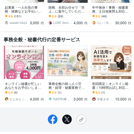
起業家・一人社長の事
雑務、全部お任せで「売
年中無休！事務・秘書業
務・雑務などお手伝いし
上」に集中していただけ
務、土日祝夜間も対応し
ます 忙しい起業家・一人
ます あなたのビジネスに
ます お試し価格あり｜現
4.9
(151)
5.0
(29)
5.0
(49)
社長がやりたいことに専
専属の右腕を。
役事務のバックオフィス
3,000
4,000
30,000
念できるようサポート
サポート！
sasaki13923
LUXE Secretary
ちい｜年中無休のバックオフィスサポート
円
円
円
事務全般・秘書代行の定番サービス
オンライン秘書が忙しい
事務全般の助っ人☆労
初回限定｜オンライン秘
あなたをお手伝いします
務・経理・秘書業務で伴
書｜10時間お試し対応し
【新規の方限定・お試し
走します 【事務一筋14
ます 初めての方でも安
5.0
(4)
5.0
(1)
5.0
(1)
プラン】迅速・丁寧な事
年】社労士資格保持者が
心！まずはお気軽にご相
4,000
3,000
10,000
務サポート
あなたをしっかり支えま
談ください
ひとみん｜オンライン秘書
KAERU事務代行
水森まゆき オンライン秘書
円
円
円
す