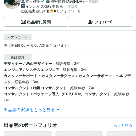
本人確認
機密保持契約(NDA)
未登録
インボイス発行事業者
未登録
総販売実績
0
評価
0.0
フォロワー
0
出品者に質問
フォロー
0
スケジュール
主に平日9:00〜16:00の対応となります。
経験職種
デザイナー / Webデザイナー
経験年数 : 3年
エンジニア / システムエンジニア
経験年数 : 3年
カスタマーサポート・カスタマーサクセス / カスタマーサポート・ヘルプデ
スク
経験年数 : 3年
コンサルタント / 物流コンサルタント
経験年数 : 7年
コンサルタント / パッケージ導入（ERP,CRM）コンサルタント
経験年数 :
7年
出品者の実績をもっと見る
プログラミング言語・フレームワーク
CSS:1年
HTML:1年
出品者のポートフォリオ
もっと見る
ビジネス・クリエイティブツール
Excel:10年
PowerPoint:10年
Word:10年
STUDIO:3年
Wix:3年