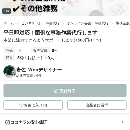
1/3
ホーム
ビジネス代行・事務代行
オンライン秘書・事務代行
事務全般
平日即対応！面倒な事務作業代行します
本業に注力できるようサポートします(1500円/1H〜)
-
0
件
評価
販売実績
5
枠 / お願い中：
0
人
残り
岩佐_Webデザイナー
総販売実績：
0件
受付終了
お気に入り(4)
出品者に質問
ココナラの安心保証