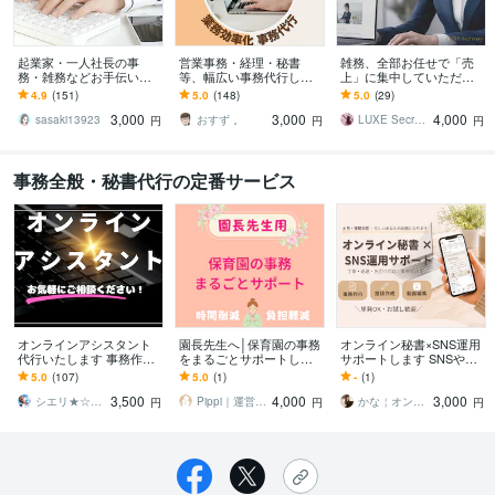
起業家・一人社長の事
営業事務・経理・秘書
雑務、全部お任せで「売
務・雑務などお手伝いし
等、幅広い事務代行しま
上」に集中していただけ
ます 忙しい起業家・一人
す 【実績100件超・元信
ます あなたのビジネスに
4.9
(151)
5.0
(148)
5.0
(29)
社長がやりたいことに専
金事務員】が快適な時間
専属の右腕を。
3,000
3,000
4,000
念できるようサポート
をお届けします！
sasaki13923
おすず 。
LUXE Secretary
円
円
円
事務全般・秘書代行の定番サービス
オンラインアシスタント
園長先生へ│保育園の事務
オンライン秘書×SNS運用
代行いたします 事務作業
をまるごとサポートしま
サポートします SNSや事
や秘書業務、雑務など代
す 時間削減！業務に追わ
務に手が回らない方の右
5.0
(107)
5.0
(1)
-
(1)
行いたします。
れる毎日から解放♪
腕に
3,500
4,000
3,000
シエリ★☆web·シナリオライター
Pippi｜運営・保護者・誰でも相談ok
かな￤オンライン秘書×SNS運用サポート
円
円
円