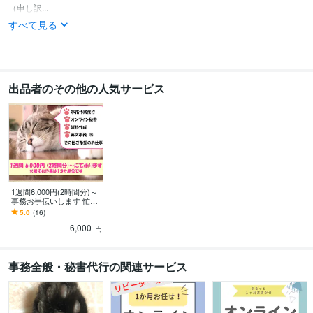
（申し訳...
すべて見る
出品者のその他の人気サービス
1週間6,000円(2時間分)～
事務お手伝いします 忙し
いあなたを事務・秘書と
5.0
(16)
してサポートいたします
6,000
円
事務全般・秘書代行の関連サービス