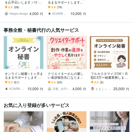
をお手伝いします バナー/
るまるサポートします
ヘッダー/SNS/商品画像/ア
「初回お試し価格」オン
5.0
(38)
4.8
(78)
イキャッチ
ライン秘書を利用してみ
4,000
10,000
ませんか？
Hopps design
KOARA オンライン秘書 コンサル
円
円
事務全般・秘書代行の人気サービス
オンライン秘書✨１ヶ月ま
クリエイターさんの優し
フルカスタマイズOK！月
るまるサポートします 初
い進捗報告先になります
額2.5万〜秘書業務します
回お試し価格✨オンライン
一人で創作している方
個人事業主さまの事務・
5.0
(51)
5.0
(35)
5.0
(3)
秘書を利用してみません
へ。責めずに聞くやさし
広報・デザインをまるご
10,000
4,000
25,000
か？
い見守り伴走します
と引き受けます！
KOARA オンライン秘書 コンサル
月夜＿8月10日週はお盆休業
ともこ｜小さなお店のためのオンライン秘書
円
円
円
お気に入り登録が多いサービス