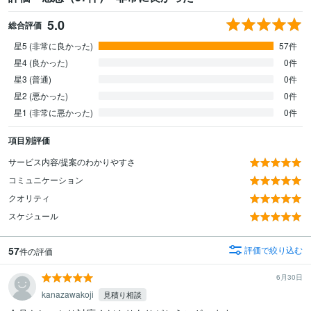
5.0
総合評価
星5 (非常に良かった)
57件
星4 (良かった)
0件
星3 (普通)
0件
星2 (悪かった)
0件
星1 (非常に悪かった)
0件
項目別評価
サービス内容/提案のわかりやすさ
コミュニケーション
クオリティ
スケジュール
57
評価で絞り込む
件の評価
6月30日
kanazawakoji
見積り相談