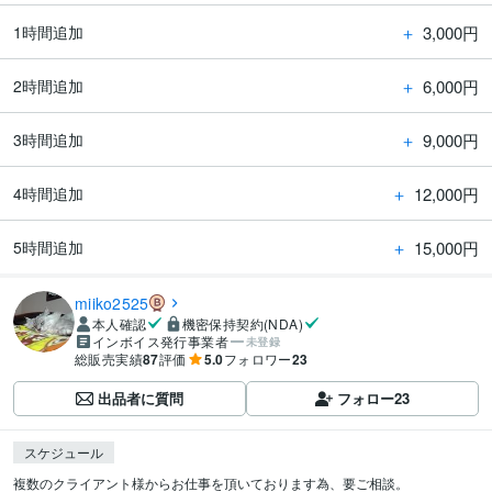
＋
3,000円
1時間追加
＋
6,000円
2時間追加
＋
9,000円
3時間追加
＋
12,000円
4時間追加
＋
15,000円
5時間追加
miiko2525
本人確認
機密保持契約(NDA)
インボイス発行事業者
未登録
総販売実績
87
評価
5.0
フォロワー
23
出品者に質問
フォロー
23
スケジュール
複数のクライアント様からお仕事を頂いております為、要ご相談。
