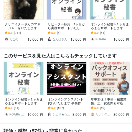
クリエイターさんのマネ
リピーター様用｜1ヶ月か
オンライン秘書✨１ヶ月ま
ージャーをいたします 一
ら実務サポートいたしま
るまるサポートします 初
緒なら大丈夫！あなたに
す バックオフィス・YouT
回お試し価格✨オンライン
5.0
(211)
5.0
(5)
5.0
(51)
寄り添い伴走します！
ube・SNS運用補助まで対
秘書を利用してみません
15,000
15,000
10,000
応
か？
ねこの みいこ
なんばさん
KOARA オンライン秘書 コンサル
円
円
円
このサービスを見た人はこちらもチェックしています
オンライン秘書✨１ヶ月ま
オンラインアシスタント
年中無休！事務・秘書業
るまるサポートします 初
代行いたします 事務作業
務、土日祝夜間も対応し
回お試し価格✨オンライン
や秘書業務、雑務など代
ます お試し価格あり｜現
5.0
(51)
5.0
(107)
5.0
(49)
秘書を利用してみません
行いたします。
役事務のバックオフィス
10,000
3,500
30,000
か？
サポート！
KOARA オンライン秘書 コンサル
シエリ★☆web·シナリオライター
ちい｜年中無休のバックオフィスサポート
円
円
円
評価・感想（57件）- 非常に良かった