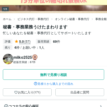
1/1
ホーム
ビジネス代行・事務代行
オンライン秘書・事務代行
事務全般
秘書・事務業務うけたまわります
忙しいあなたを秘書・事務代行としてサポートいたします
5.0
(57)
69
件
評価
販売実績
4
枠 / お願い中：
1
人
残り
miiko2525
総販売実績：
87件
無料で見積り相談
見積りから購入までの流れ
お気に入り(171)
出品者に質問
ココナラの安心保証