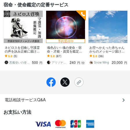
宿命・使命鑑定の定番サービス
予約受付中
ネビロスを召喚し守護霊
魂色占い✨魂の使命・宿
お空へかえった赤ちゃん
の声を詠み正確に届けま
命・才能・資質を鑑定し
からのメッセージ届けま
す ネビロスが守護霊の声
ます 得意な事・能力・役
す 流産・死産等で天国に
5.0
(5)
5.0
(87)
5.0
(36)
を聴き、あなたとの関係
割を知って✨魂のまま心地
行った子の声を聴きたい
500
240
20,000
を構築します
よく生きませんか？
方へ
悪魔使いの使役師 Vălva
アリゾナ鑑定★Ayumi～愛結実
Snow Wing
円
円
/分
円
電話相談サービスQ&A
お支払い方法