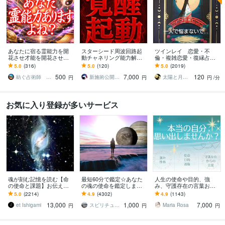
あなたに宿る霊能力を開
スターシード周波回路起
ツインレイ 恋愛・不
花させ才能を開花させま
動チャネリング能力解放
倫・複雑恋愛・復縁占い
す 霊感・霊力の覚醒|未来
します 光而＋神核のエネ
ます ツインレイ☯️気にな
5.0
(316)
5.0
(120)
5.0
(2019)
を切り開き、運命を幸福
ルギーラインを整えESP
る方！是非、占います✨
500
7,000
120
にする至高の鑑定
能力最大化を導きます
紡ぐ占術師 宗馬【観音千里眼×呪術】
新施術公開→≪相手意識強制変化≫◆星桜龍
太陽と月の光
円
円
円
/分
お気に入り登録が多いサービス
魂が刻む記憶を読む【命
最短60分で鑑定☆あなた
人生の使命や目的、強
の使命と課題】お伝えし
の魂の使命を鑑定します
み、守護存在の言葉お伝
ます 魂に秘められた人生
今世の使命を知って、楽
えします 自分らしさを思
5.0
(2214)
4.9
(4302)
4.9
(1143)
の願いを思い出し、真実
しく幸せに成功する
い出し、より輝いて生き
13,000
1,000
7,000
の〈自分〉を生きる
ていきませんか？
et Ishigami
スピリチュアルカウンセラー沙耶美
Maria Rosa
円
円
円