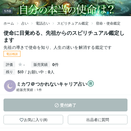
1/10
ホーム
占い
電話占い
スピリチュアル鑑定
宿命・使命鑑定
使命に目覚める、先祖からのスピリチュアル鑑定し
ます
先祖の導きで使命を知り、人生の迷いを解消する鑑定です
電話相談
-
0
件
評価
販売実績
5
枠 / お願い中：
0
人
残り
ミカワ＠つかれないキャリア占い
総販売実績：
1件
受付終了
お気に入り(8)
出品者に質問