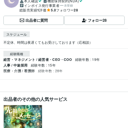
本人確認
機密保持契約(NDA)
インボイス発行事業者
未登録
総販売実績
1
評価
5.0
フォロワー
28
出品者に質問
フォロー
28
スケジュール
不定休、時間は夜遅くてもお受けしております（応相談）
経験職種
経営・マネジメント / 経営者・CEO・COO
経験年数 : 19年
人事 / 中途採用
経験年数 : 15年
医療・介護 / 看護師
経験年数 : 28年
出品者のその他の人気サービス