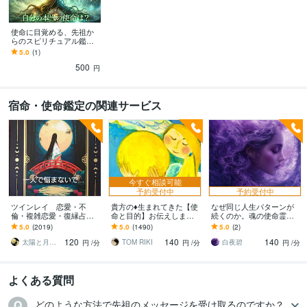
使命に目覚める、先祖か
らのスピリチュアル鑑定
します 先祖の導きで使命
5.0
(1)
を知り、人生の迷いを解
500
消する鑑定です
円
宿命・使命鑑定の関連サービス
今すぐ相談可能
予約受付中
予約受付中
ツインレイ 恋愛・不
貴方の♦️生まれてきた【使
なぜ同じ人生パターンが
倫・複雑恋愛・復縁占い
命と目的】お伝えします
続くのか。魂の使命霊視
ます ツインレイ☯️気にな
女性限定♦️愛・仕事・縁…
します 輪廻を超えて繰り
5.0
(2019)
5.0
(1490)
5.0
(2)
る方！是非、占います✨
全ての迷いは使命へと繋
返してきたテーマの「完
120
140
140
がる
了」をサポートします
太陽と月の光
TOM RIKI
白夜碧
円
/分
円
/分
円
/分
よくある質問
どのような方法で先祖のメッセージを受け取るのですか？