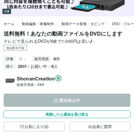
1/4
ホーム
動画編集・映像制作
動画データ変換・ダビング
DVD・ブル
送料無料！あなたの動画ファイルをDVDにします
テレビで見られるDVDが5枚で1,000円は安い♪
物品配送可能
-
0
件
評価
販売実績
20
枠 / お願い中：
0
人
残り
ShonanCreation
総販売実績：
28件
受付休止中
再開したら通知を受け取る
お気に入り(2)
出品者に質問