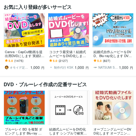
お気に入り登録が多いサービス
Canva・CapCut動画を提
ココナラ最安値！結婚式
結婚式自作ムービーをDV
出用DVDにします 実績2,0
ムービーをDVD化します
D、Blu-ray化します DVD
00件｜式場上映対応DVD
当日or翌日発送！ケース
or Blu-ray化・プラスチッ
5.0
(1475)
5.0
(2127)
5.0
(827)
化 女性スタッフが対
有り、送料込み、安心保
クケースで郵送
1,000
1,000
1,000
応！
証付き
オモイデ定期便＊SORA
制作代行 KSK
NATSUMI STUDIO
円
円
円
DVD・ブルーレイ作成の定番サービス
ブルーレイ BD を複製 ダ
結婚式ムービーをDVD化
オープニングムービーDV
ビング します Blu-ray 複
します シンプルで確実な
D化します オープニング