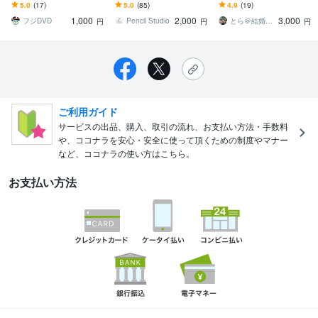
製（コピー）枚数2枚分の
サービスをご提供します
ムービーの動画ファイル
5.0
(17)
5.0
(85)
4.9
(19)
価格です
をDVD化します。
1,000
2,000
3,000
フジDVD
Pencil Studio
とら＠結婚式オープニングムービー制作
円
円
円
ご利用ガイド
サービスの出品、購入、取引の流れ、お支払い方法・手数料
や、ココナラを安心・安全に使って頂くための制度やマナー
など、ココナラの使い方はこちら。
お支払い方法