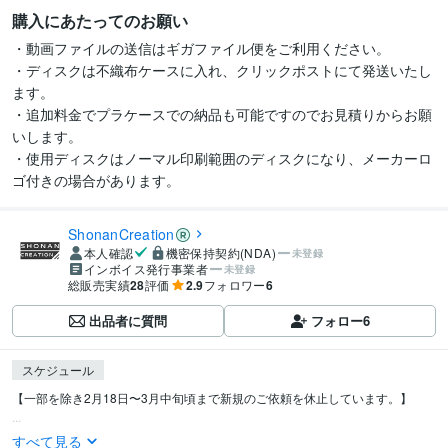
購入にあたってのお願い
・動画ファイルの送信はギガファイル便をご利用ください。

・ディスクは不織布ケースに入れ、クリックポストにて発送いたし
ます。

・追加料金でプラケースでの納品も可能ですのでお見積りからお願
いします。

・使用ディスクはノーマル印刷範囲のディスクになり、メーカーロ
ゴ付きの場合があります。
ShonanCreation
本人確認
機密保持契約(NDA)
未登録
インボイス発行事業者
未登録
総販売実績
28
評価
2.9
フォロワー
6
出品者に質問
フォロー
6
スケジュール
【一部を除き2月18日〜3月中旬頃まで新規のご依頼を休止しています。】

...
すべて見る