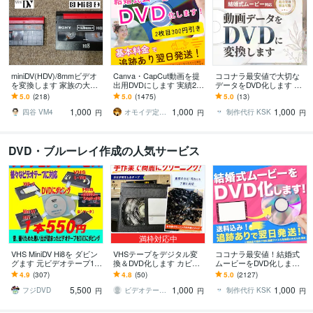
miniDV(HDV)/8mmビデオ
Canva・CapCut動画を提
ココナラ最安値で大切な
を変換します 家族の大事
出用DVDにします 実績2,0
データをDVD化します 丁
な映像記録をまた見れる
00件｜式場上映対応DVD
寧なサービスで安心！結
5.0
(218)
5.0
(1475)
5.0
(13)
ようにしたい方へ
化 女性スタッフが対
婚式DVDも対応いたしま
1,000
1,000
1,000
応！
す
四谷 VM4
オモイデ定期便＊SORA
制作代行 KSK
円
円
円
DVD・ブルーレイ作成の人気サービス
満枠対応中
VHS MiniDV Hi8を ダビン
VHSテープをデジタル変
ココナラ最安値！結婚式
グます 元ビデオテープ10
換＆DVD化します カビ除
ムービーをDVD化します
本分の特別価格です
去対応。スマホ再生可。
当日or翌日発送！ケース
4.9
(307)
4.8
(50)
5.0
(2127)
プロ用機器で高画質！
有り、送料込み、安心保
5,500
1,000
1,000
証付き
フジDVD
ビデオテープ専門店
制作代行 KSK
円
円
円