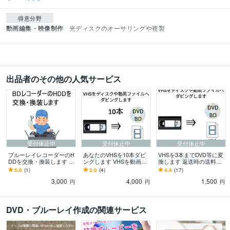
得意分野
動画編集・映像制作
光ディスクのオーサリングや複製
出品者のその他の人気サービス
受付休止中
受付休止中
受付休止中
ブルーレイレコーダーのH
あなたのVHSを10本ダビ
VHSを3本までDVD等に変
DDを交換・換装します ブ
ングします VHSを動画フ
換します 返送時の送料は
ルーレイレコーダーの故
ァイルやDVD、BDへ変換
テープをこちらで処分し
5.0
(1)
2.0
(4)
4.4
(17)
障したHDDを交換します
します
て問題ない場合、無料
3,000
4,000
1,500
円
円
円
DVD・ブルーレイ作成の関連サービス