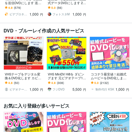
を送信DVDにします 送信
式データDVDにします 2種
した動画を、写真チャプ
類目無料 BD対応 送料
4.9
(579)
5.0
(56)
ター画面で確認してから
無料・翌日発送・ケース
1,000
1,000
作成できる！
付き
ビデプロネット
フォトスタM
円
円
DVD・ブルーレイ作成の人気サービス
満枠対応中
VHSテープをデジタル変
VHS MiniDV Hi8を ダビン
ココナラ最安値！結婚式
換＆DVD化します カビ除
グます 元ビデオテープ10
ムービーをDVD化します
去対応。スマホ再生可。
本分の特別価格です
当日or翌日発送！ケース
4.8
(50)
4.9
(308)
5.0
(2132)
プロ用機器で高画質！
有り、送料込み、安心保
1,000
5,500
1,000
証付き
ビデオテープ専門店
フジDVD
制作代行 KSK
円
円
円
お気に入り登録が多いサービス