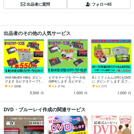
出品者に質問
フォロー
65
出品者のその他の人気サービス
VHS MiniDV Hi8を ダビン
ビデオテープを データ化
8ミリフィルム(3号)をDVD
グます 元ビデオテープ10
(MP4)します 元ビデオテ
に ダビング します 元フィ
本分の特別価格です
ープ1本分、データ化の価
ルム1巻分（ダビング枚数
4.9
(308)
4.9
(114)
4.8
(17)
格です
1）の価格です
5,500
1,000
1,000
円
円
円
DVD・ブルーレイ作成の関連サービス