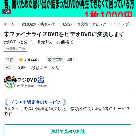
1/6
ホーム
動画編集・映像制作
動画データ変換・ダビング
DVD・ブル
未ファイナライズDVDをビデオDVDに変換します
元DVD1枚分（抽出元1枚）の価格です
物品配送可能
4.9
(40)
45
件
評価
販売実績
20
枠 / お願い中：
0
人
残り
フジDVD
総販売実績：
938件
プラチナ認定者の
サービス
直近3ヶ月で高い実績を維持した、信頼性の高い出品者のサービス
です
無料で見積り相談