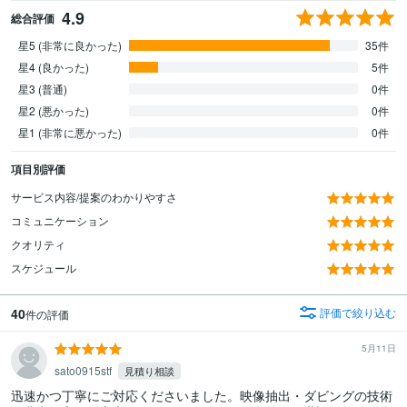
4.9
総合評価
星5 (非常に良かった)
35件
星4 (良かった)
5件
星3 (普通)
0件
星2 (悪かった)
0件
星1 (非常に悪かった)
0件
項目別評価
サービス内容/提案のわかりやすさ
コミュニケーション
クオリティ
スケジュール
40
評価で絞り込む
件の評価
5月11日
sato0915stf
見積り相談
迅速かつ丁寧にご対応くださいました。映像抽出・ダビングの技術