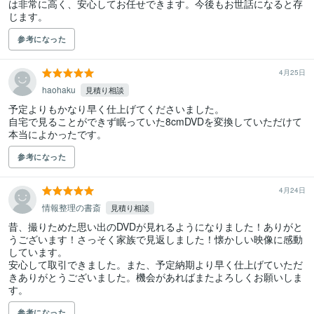
は非常に高く、安心してお任せできます。今後もお世話になると存
じます。
参考になった
4月25日
haohaku
見積り相談
予定よりもかなり早く仕上げてくださいました。

自宅で見ることができず眠っていた8cmDVDを変換していただけて
本当によかったです。
参考になった
4月24日
情報整理の書斎
見積り相談
昔、撮りためた思い出のDVDが見れるようになりました！ありがと
うございます！さっそく家族で見返しました！懐かしい映像に感動
しています。

安心して取引できました。また、予定納期より早く仕上げていただ
きありがとうございました。機会があればまたよろしくお願いしま
す。
参考になった