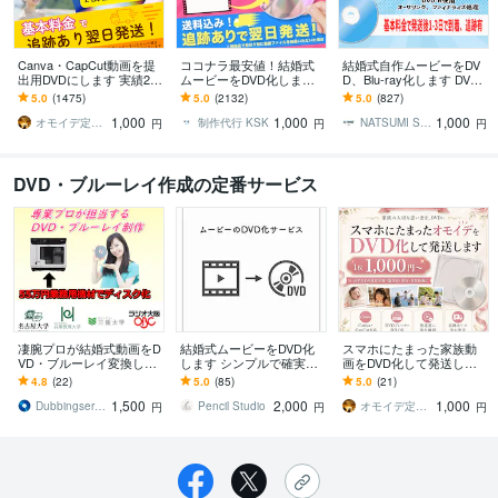
Canva・CapCut動画を提
ココナラ最安値！結婚式
結婚式自作ムービーをDV
出用DVDにします 実績2,0
ムービーをDVD化します
D、Blu-ray化します DVD
00件｜式場上映対応DVD
当日or翌日発送！ケース
or Blu-ray化・プラスチッ
5.0
(1475)
5.0
(2132)
5.0
(827)
化 女性スタッフが対
有り、送料込み、安心保
クケースで郵送
1,000
1,000
1,000
応！
証付き
オモイデ定期便＊SORA
制作代行 KSK
NATSUMI STUDIO
円
円
円
DVD・ブルーレイ作成の定番サービス
凄腕プロが結婚式動画をD
結婚式ムービーをDVD化
スマホにたまった家族動
VD・ブルーレイ変換しま
します シンプルで確実な
画をDVD化して発送しま
す 年中無休・迅速対応し
サービスをご提供します
す オモイデ定期便で大切
4.8
(22)
5.0
(85)
5.0
(21)
ています！
な思い出を残しません
1,500
2,000
1,000
か？
Dubbingservice
Pencil Studio
オモイデ定期便＊SORA
円
円
円