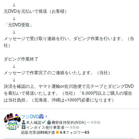
　　↓

元DVDを元払いで発送（お客様）

　　↓

「元DVD受取」

　　↓

メッセージで受け取り連絡を行い、ダビング作業を行います。（当
社）

ダビング作業終了

　　↓

メッセージで作業完了のご連絡をいたします。（当社）

　　↓

決済を確認の上、ヤマト運輸or佐川急便で元テープとダビングDVD
を着払いで発送いたします。（当社）「6,000円以上ご購入の場合
は当社負担」（北海道、沖縄は+1000円必要になります）
フジDVD
本人確認
機密保持契約(NDA)
未登録
インボイス発行事業者
未登録
総販売実績
938
評価
4.9
フォロワー
65