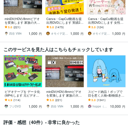
miniDV(HDV)/8mmビデオ
Canva・CapCut動画を提
Canva・CapCut動画を提
を変換します 家族の大事
出用DVDにします 実績2,0
出用DVDにします 女性が
な映像記録をまた見れる
00件｜式場上映対応DVD
担当✨どんな動画データも
5.0
(221)
5.0
(1475)
5.0
(124)
ようにしたい方へ
化 女性スタッフが対
DVD化します！
1,000
1,000
1,000
応！
四谷 VM4
オモイデ定期便＊SORA
オモイデ定期便＊SORA
円
円
円
このサービスを見た人はこちらもチェックしています
ビデオテープを データ化
miniDV(HDV)/8mmビデオ
スピード納品！ポップで
(MP4)します 元ビデオテ
を変換します 家族の大事
目を惹く人物×動物描きま
ープ1本分、データ化の価
な映像記録をまた見れる
す 挿絵・動画・グッズな
4.9
(114)
5.0
(221)
5.0
(1341)
格です
ようにしたい方へ
ど鮮やかな配色で個性を
1,000
1,000
10,000
出したい方へ
フジDVD
四谷 VM4
hoppe（ほっぺ）
円
円
円
評価・感想（40件）- 非常に良かった