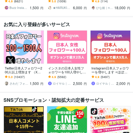
します インスタ日本人フ
ル再生回数３００００回
面倒な設定一式対応｜ア
4.9
(6621)
5.0
(1009)
4.9
(114)
ォロワー100人～【高品質
おまけ付き♥インスタ１０
カウント初期構築＆土台
1,500
6,000
18,000
✨お手頃価格❗】
０００人
設計パック
Buzz Insta【SNSマーケ】
★HARUKI★SNS集客サポート
ひな姫｜note大学運営｜収益化運用支援
円
円
円
お気に入り登録が多いサービス
Twitter日本人フォロワー2
インスタの日本人女性フ
Instagram日本人フォロワ
00人以上増加ます （X）
ォロワーを100人増やしま
ーを増やします ⭐️ほぼ減
日本人のアクティブ フォ
す ⭐️12月最新版・最大2万
少なし・+100人～最大5万
5.0
(10437)
4.9
(5592)
4.9
(5497)
ロワーを増やします。
人・Instagram⭐️
人⭐️
1,500
2,500
2,000
さわだ フォロワー31万人
ロイヤル｜SNSフォロワーサポート
ロイヤル｜SNSフォロワーサポート
円
円
円
SNSプロモーション・認知拡大の定番サービス