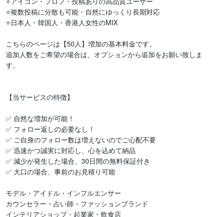
⭐️アイコン・プロフ・投稿ありの高品質ユーザー

⭐️複数投稿に分散も可能・自然にゆっくり長期対応

⭐️日本人・韓国人・香港人女性のMIX

こちらのページは【50人】増加の基本料金です。

追加人数をご希望の場合は、オプションから追加をお願い致しま
す。

【当サービスの特徴】

✅ 自然な増加が可能！

✅ フォロー返しの必要なし！

✅ ご自身のフォロー数は増えないのでご心配不要

✅ 迅速かつ誠実に対応し、心を込めて納品

✅ 減少が発生した場合、30日間の無料保証付き

✅ 大口の場合、事前のお見積り可能

モデル・アイドル・インフルエンサー

カウンセラー・占い師・ファッションブランド

インテリアショップ・起業家・飲食店
