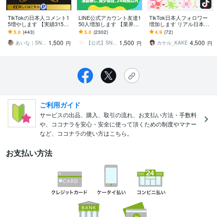
TikTokの日本人コメント1
LINE公式アカウント友達1
TikTok日本人フォロワー
5増やします 【実績3150
50人増加します 【業界最
増加します リアル日本人
件以上】コメント指定可
安値に挑戦】安さ・品
フォロワー100名増加！！
5.0
(443)
5.0
(2302)
4.9
(72)
能／減少保証有り
質・納期スピードも負け
1,500
1,500
4,500
ません‼
あいな｜SNS集客のお手伝い
【公式】SNSサポート
カケル_KAKE
円
円
円
ご利用ガイド
サービスの出品、購入、取引の流れ、お支払い方法・手数料
や、ココナラを安心・安全に使って頂くための制度やマナー
など、ココナラの使い方はこちら。
お支払い方法