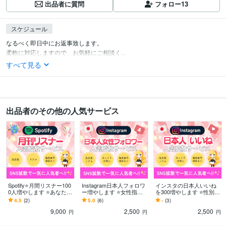
出品者に質問
フォロー
13
スケジュール
なるべく即日中にお返事致します。

柔軟に対応しますので、お気軽にご相談く...
すべて見る
出品者のその他の人気サービス
Spotify⭐️月間リスナー100
Instagram日本人フォロワ
インスタの日本人いいね
0人増やします ⭐️あなたの
ー増やします ⭐️女性指定
を300増やします ⭐️性別・
楽曲を世界中へ拡散⭐️夢へ
も可能⭐️ゆっくり自然に増
年代の指定可能！⭐️リアル
4.5
(2)
5.0
(6)
-
(3)
近道しよう！⭐️保証付
加可能
日本人⭐️保証あり⭐️
9,000
2,500
2,500
円
円
円