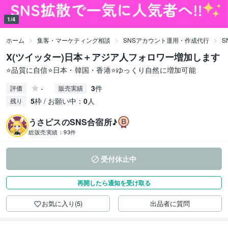
1/4
ホーム
集客・マーケティング相談
SNSアカウント運用・作成代行
S
X(ツイッター)日本＋アジア人フォロワー増加します
⭐️品質に自信⭐️日本・韓国・香港⭐️ゆっくり自然に増加可能
-
3
件
評価
販売実績
5
枠 / お願い中：
0
人
残り
うさピスのSNS合宿所♪
総販売実績：
93件
受付休止中
再開したら通知を受け取る
お気に入り(5)
出品者に質問