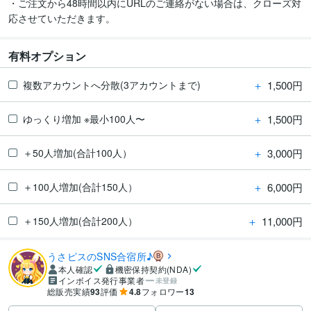
・ご注文から48時間以内にURLのご連絡がない場合は、クローズ対
有料オプション
＋
1,500円
複数アカウントへ分散(3アカウントまで)
＋
1,500円
ゆっくり増加 ※最小100人〜
＋
3,000円
＋50人増加(合計100人）
＋
6,000円
＋100人増加(合計150人）
＋
11,000円
＋150人増加(合計200人）
うさピスのSNS合宿所♪
本人確認
機密保持契約(NDA)
インボイス発行事業者
未登録
総販売実績
93
評価
4.8
フォロワー
13