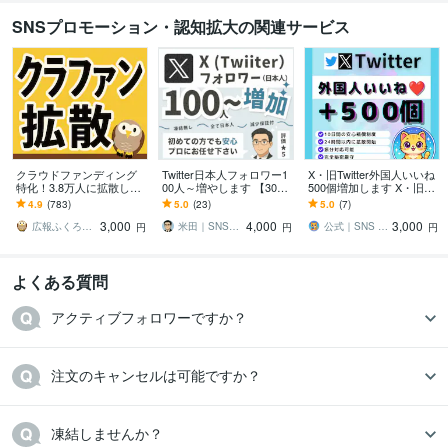
SNSプロモーション・認知拡大の関連サービス
クラウドファンディング
Twitter日本人フォロワー1
X・旧Twitter外国人いいね
特化！3.8万人に拡散しま
00人～増やします 【30日
500個増加します X・旧Tw
す CAMPFIRE、Makuake
間減少保証付！】国内に
itterの外国人いいね500個
4.9
(783)
5.0
(23)
5.0
(7)
など対応。おかげさまで3
宣伝・拡散してXフォロワ
増加します
3,000
4,000
3,000
億円
ー増加
広報ふくろう＠クラファン専門パートナー
米田｜SNS拡散のプロ｜リスク対策も万全
公式｜SNS Planning HARU
円
円
円
よくある質問
アクティブフォロワーですか？
注文のキャンセルは可能ですか？
凍結しませんか？