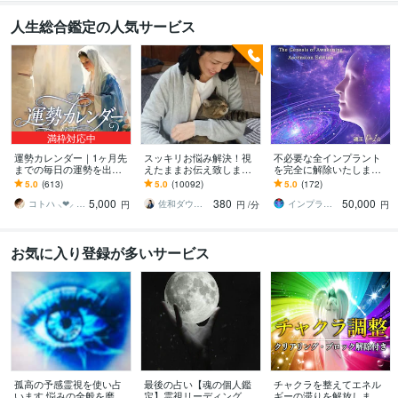
人生総合鑑定の人気サービス
満枠対応中
運勢カレンダー｜1ヶ月先
スッキリお悩み解決！視
不必要な全インプラント
までの毎日の運勢を出し
えたままお伝え致します
を完全に解除いたします
ます 30日×500字のおよそ
恋愛、結婚、人間関係、
インプラント全解除創始
5.0
(613)
5.0
(10092)
5.0
(172)
1万5千文字で細かく詳細
仕事、人生、ペットの気
者 × 魂の解放・カルマ浄
5,000
380
50,000
に記します
持ち等◎祈願付き
化・能力開花
コトハ ⸜❤︎⸝ 新サービス提供開始✨️
佐和ダウジング＆スピリットメンター
インプラント全解除創始者｜魂王DaI⭐︎
円
円
/分
円
お気に入り登録が多いサービス
孤高の予感霊視を使い占
最後の占い【魂の個人鑑
チャクラを整えてエネル
います 悩みの全般を磨き
定】霊視リーディング承
ギーの滞りを解放します 7