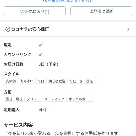
見積りから購入までの流れ
お気に入り(1)
出品者に質問
ココナラの安心保証
鑑定
カウンセリング
お届け日数
3日（予定）
スタイル
具体的
寄り添い
辛口
初心者歓迎
リピーター優先
占術
霊視・透視
タロット
リーディング
オラクルカード
定期購入
可能
サービス内容
「今を知り未来が変わる一歩を青押しするお手紙を作ります」
