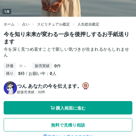
1/8
ホーム
占い
スピリチュアル鑑定
人生総合鑑定
今を知り未来が変わる一歩を後押しするお手紙送り
ます
今を深く見つめ直すことで新しい気づきが生まれるかもしれませ
ん
-
0
件
評価
販売実績
5
枠 / お願い中：
0
人
残り
つん あなたの今を伝えます。
総販売実績：
32件
購入画面に進む
無料で見積り相談