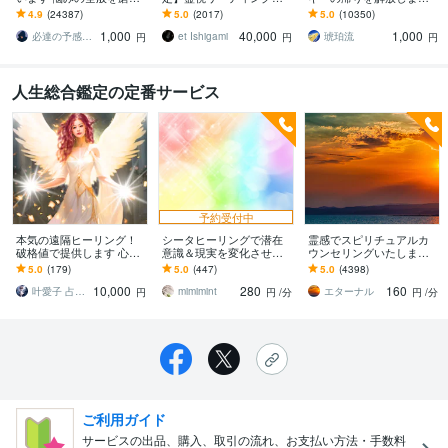
上げ、研ぎ澄ました予感
ります 運命の地図を手
割超リピート！人生を変
4.9
(24387)
5.0
(2017)
5.0
(10350)
より霊視により導きます
に、輝く人生を創る｜魂
えたい人のエネルギー調
1,000
40,000
1,000
の全体像を紐解く鑑定
整
必達の予感霊視 渡邊 潤一
et Ishigami
琥珀流
円
円
円
人生総合鑑定の定番サービス
予約受付中
本気の遠隔ヒーリング！
シータヒーリングで潜在
霊感でスピリチュアルカ
破格値で提供します 心と
意識＆現実を変化させま
ウンセリングいたします
体の調和をあなたに届け
す インナーチャイルド・
世間に振り回され、魂の
5.0
(179)
5.0
(447)
5.0
(4398)
ます～あなたの不具合教
前世・脳あらゆる角度か
本音が見えなくなってし
10,000
280
160
えてください
ら徹底アプローチ！
まった貴方へ
叶愛子 占いスピリチュアルヒーラー祈祷師
mimimint
エターナル
円
円
/分
円
/分
ご利用ガイド
サービスの出品、購入、取引の流れ、お支払い方法・手数料