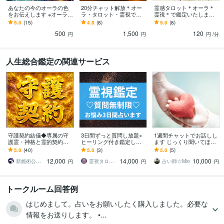
あなたの今のオーラの色
20分チャット解放＊オー
霊感タロット＊オーラ＊
をお伝えします ※オーラ初
ラ・タロット・霊視で視
霊視＊で鑑定いたします
めての方※お試しメニュー
ます 時間内何度でも質問
見えたものをズバッとお
5.0
(15)
4.8
(8)
5.0
(8)
です！自分の色を知ろ
OK！気になることにとこ
伝え！見つけた時がタイ
500
1,500
120
う！！
とん答えます！
ミング☆
円
円
円
/分
人生総合鑑定の関連サービス
守護契約結儀◆専属の守
3日間ずっと質問し放題×
1週間チャットでお話しし
護霊・神格と霊的契約結
ヒーリング付き鑑定しま
ます じっくり聞いてほし
びます 守護通路の再接続
す 恋愛・人生・人間関
いお話ししながら打開策
5.0
(40)
5.0
(3)
5.0
(5)
◎守護霊・神格と正式な
係、すべてに寄り添う完
を見つけたい方に
12,000
14,000
10,000
霊的契約を結び直す儀式
全サポート
新施術公開→≪相手意識強制変化≫◆星桜龍
霊視タロット占い師＊lumina
占い師☆Mio
円
円
円
トークルーム回答例
はじめまして。占いをお願いしたく購入しました。必要な
情報をお送りします。 •...