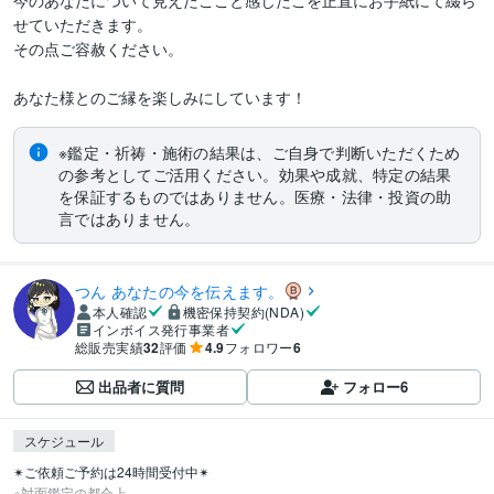
今のあなたについて見えたここと感じたこを正直にお手紙にて綴ら
せていただきます。

その点ご容赦ください。

あなた様とのご縁を楽しみにしています！
※鑑定・祈祷・施術の結果は、ご自身で判断いただくため
の参考としてご活用ください。効果や成就、特定の結果
を保証するものではありません。医療・法律・投資の助
言ではありません。
つん あなたの今を伝えます。
本人確認
機密保持契約(NDA)
インボイス発行事業者
総販売実績
32
評価
4.9
フォロワー
6
出品者に質問
フォロー
6
スケジュール
✴︎ご依頼ご予約は24時間受付中✴︎

※対面鑑定の都合上