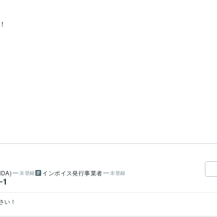


DA)
インボイス発行事業者
未登録
未登録
1
ー
さい！