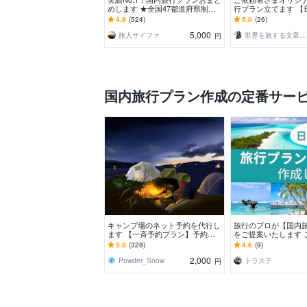
めします ★全国47都道府県制覇
行プラン立てます 【
済！ご希望に合わせて旅行プラン
た旅ブロガーが作る
4.9
(524)
5.0
(26)
おまとめ
つだけの旅行プラン
5,000
旅人サイファ
世界を旅する文章屋タカヤ｜SEOライター
円
国内旅行プラン作成の定番サー
キャンプ場のネット予約を代行し
旅行のプロが【国内
ます 【一斉予約プラン】予約受
をご提案いたします 
付スタート時刻ピッタリに予約し
わせてオーダーメイ
5.0
(328)
4.6
(9)
ます
プランをご提案しま
2,000
Powder_Snow
トラステ
円