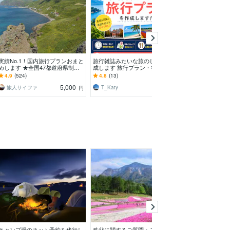
実績No.1！国内旅行プランおまと
旅行雑誌みたいな旅のしおりを作
ディズニー全般
めします ★全国47都道府県制覇
成します 旅行プラン・行程表を
サポートします
済！ご希望に合わせて旅行プラン
オーダーメイド作成
くなったディズ
4.9
(524)
4.8
(13)
5.0
(3)
おまとめ
ポートします！
5,000
2,500
旅人サイファ
T_Katy
めったん
円
円
キャンプ場のネット予約を代行し
秩父に関するご質問・ご依頼承り
パワースポット