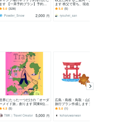
ます 【一斉予約プラン】予約受
ます 秩父で育ち、現在も休日は
あなたと相性の
付スタート時刻ピッタリに予約し
秩父滞在が多く、秩父を満喫して
教えします
5.0
(328)
5.0
(5)
4.9
(45)
ます
います
2,000
1,500
Powder_Snow
ryouhei_san
～MITAMA～
円
円
世界にたった一つだけの「オーダ
広島・島根・鳥取・山口・福岡の
貴方の願いを神
ーメイド旅」創ります 関東6位の
旅行プラン作成します 道の駅ス
します 【本当
成績を持つ「現役トラベルコンシ
タンプ完全制覇の私にお任せくだ
したい方へ】
4.5
(5)
5.0
(1)
5.0
(10)
ェルジュ」サポート！
さい
5,000
1,000
TMK｜Travel Creator
koharuwanwan
☆小狐丸358
円
円