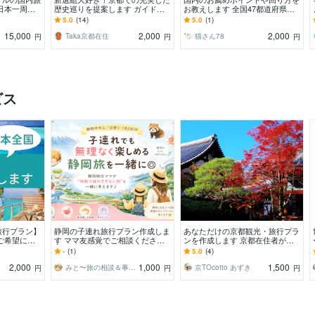
日本一周し
歴史巡りを提案します ガイドブ
お教えします 全国47都道府県制
！】世界で一
ックに載ってないマニアックな聖
覇を目指しましょう！
5.0
(14)
5.0
(1)
地や名所なども教えます
15,000
2,000
2,000
Taka京都在住
猫さん78
円
円
円
ビス
旅行プラン】
静岡の子連れ旅行プラン作成しま
あなただけの京都観光・旅行プラ
ご希望に合
す ママ友感覚でご相談ください♪
ンを作成します 京都在住者がプ
ドの国内旅行
旅のしおりプレゼント中！
ラン作成、PDFで納品します。
-
(1)
5.0
(4)
す
2,000
1,000
1,500
みと〜旅の相談＆事務サポート（静岡）
京TOcotto あずき
円
円
円