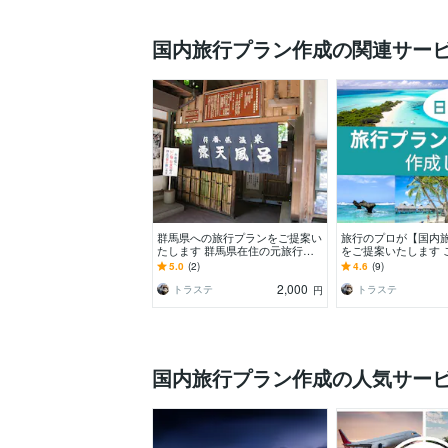
国内旅行プラン作成の関連サー
群馬県への旅行プランをご提案い
旅行のプロが【国内
たします 群馬県在住の元旅行会
をご提案いたします 
社経営の私が旅行プランをご提案
わせてオーダーメイ
5.0
(2)
4.6
(9)
します。
プランをご提案しま
2,000
トラステ
トラステ
円
国内旅行プラン作成の人気サー