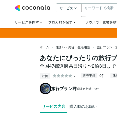
ホーム
住まい・美容・生活相談
旅行プラン・
あなたにぴったりの旅行
全国47都道府県日帰り〜2泊3日ま
0
件
-
販売実績
残
評価
旅行プラン君
総販売実績：
0件
サービス内容
購入時のお願い