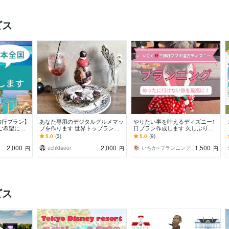
ビス
旅行プラン】
あなた専用のデジタルグルメマッ
やりたい事を叶えるディズニー1
ご希望に合
プを作ります 世界トップランク
日プラン作成します 久しぶりで
ドの国内旅行
のGoogleローカルガイドがフル
も迷わない！めったに行けない旅
5.0
(3)
5.0
(9)
す
サポート
を最高に
2,000
2,000
1,500
uchidaoor
いちか⭐︎プランニング
円
円
円
ビス