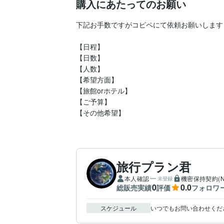
購入にあたってのお願い
下記お手数ですがコピペにて依頼お願いします！
【日程】

【日数】

【人数】

【希望方面】

【旅館orホテル】

【ご予算】

【その他希望】
旅行プラン君
本人確認
機密保持契約(N
未登録
0
0.0
総販売実績
評価
フォロワ
スケジュール
いつでもお問い合わせくだ