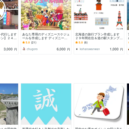
を代行します
あなた専用のディズニースケジュ
北海道の旅行プラン作成します
ラン】２４時
ールを作成します ディズニーを
２９年間在住＆道の駅スタンプ完
ェックします
もっと快適に、もっと楽しく！最
全制覇の私に任せてください
5.0
(21)
5.0
(6)
適なプランをご提案
3,000
6,000
1,000
chugoro
koharuwanwan
円
円
円
ナルの国内旅
新選組大好き！京都での充実した
国内のお薦めポイントや回り方を