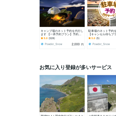
キャンプ場のネット予約を代行し
駐車場のネット予約
ます 【一斉予約プラン】予約受
【キャンセル待ちプ
付スタート時刻ピッタリに予約し
間常に空き状態をチ
5.0
(328)
5.0
(5)
ます
2,000
Powder_Snow
Powder_Snow
円
お気に入り登録が多いサービス
実績No.1！国内旅行プランおまと
ご依頼者さまオリジ