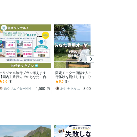
オリジナル旅行プラン考えます
限定モニター価格✈人生に残る旅
10年以上の添乗
【国内】旅行先でのあなたに合っ
行体験を提供します 【全国対
をチェックしま
た過ごし方をご提案致します。
応】あなたの価値観から逆算する
番・休憩・子連
5.0
(3)
5.0
(3)
5.0
(1)
オーダーメイド旅
削します
1,500
3,000
旅クリエイターNINI
あや ✈ あなただけの旅行プランナー
円
円
/30分