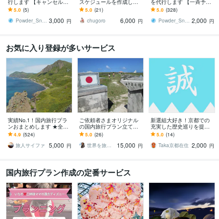
行します 【キャンセル待
スケジュールを作成しま
を代行します 【一斉予約
ちプラン】２４時間常に
す ディズニーをもっと快
プラン】予約受付スター
5.0
(5)
5.0
(21)
5.0
(328)
空き状態をチェックしま
適に、もっと楽しく！最
ト時刻ピッタリに予約し
3,000
6,000
2,000
す
適なプランをご提案
ます
Powder_Snow
chugoro
Powder_Snow
円
円
円
お気に入り登録が多いサービス
実績No.1！国内旅行プラ
ご依頼者さまオリジナル
新選組大好き！京都での
ンおまとめします ★全国4
の国内旅行プラン立てま
充実した歴史巡りを提案
7都道府県制覇済！ご希望
す 【日本一周した旅ブロ
します ガイドブックに載
4.9
(524)
5.0
(26)
5.0
(14)
に合わせて旅行プランお
ガーが作る！】世界で一
ってないマニアックな聖
5,000
15,000
2,000
まとめ
つだけの旅行プラン
地や名所なども教えます
旅人サイファ
世界を旅する文章屋タカヤ｜SEOライター
Taka京都在住
円
円
円
国内旅行プラン作成の定番サービス