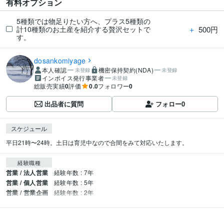
有料オプション
5種類では物足りたい方へ、プラス5種類の
＋
500円
計10種類のお土産を紹介する贅沢セットで
す。
dosankomiyage
本人確認
機密保持契約(NDA)
未登録
未登録
インボイス発行事業者
未登録
総販売実績
0
評価
0.0
フォロワー
0
出品者に質問
フォロー
0
スケジュール
平日21時〜24時。土日は育児中なので合間をみて対応いたします。
経験職種
営業 / 法人営業
経験年数 : 7年
営業 / 個人営業
経験年数 : 5年
営業 / 営業企画
経験年数 : 2年