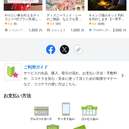
やりたい事を叶えるディ
ディズニーランド・シー
キャンプ場のネット予約
ズニー1日プラン作成しま
のご相談、なんでも受け
を代行します 【一斉予約
す 久しぶりでも迷わな
ます ♡月2ディズニー♡元
プラン】予約受付スター
5.0
(9)
5.0
(35)
5.0
(328)
い！めったに行けない旅
年パス持ち♡ディズニー
ト時刻ピッタリに予約し
1,500
1,000
2,000
を最高に
の疑問を解決！
ます
いちか⭐︎プランニング
みおんまま
Powder_Snow
円
円
円
ご利用ガイド
サービスの出品、購入、取引の流れ、お支払い方法・手数料
や、ココナラを安心・安全に使って頂くための制度やマナー
など、ココナラの使い方はこちら。
お支払い方法