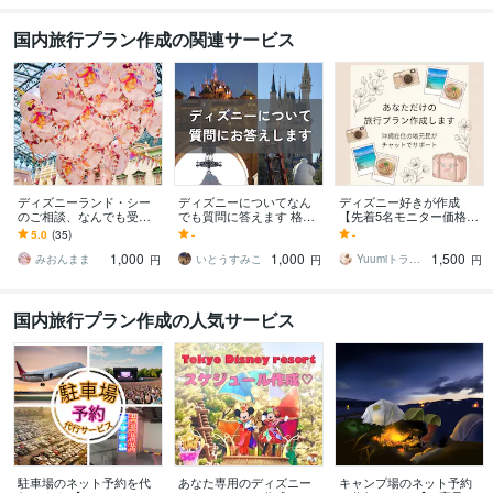
国内旅行プラン作成の関連サービス
ディズニーランド・シー
ディズニーについてなん
ディズニー好きが作成
のご相談、なんでも受け
でも質問に答えます 格安
【先着5名モニター価格】
ます ♡月2ディズニー♡元
提供！システムが変わり
ます 遠方からでも失敗し
5.0
(35)
-
-
年パス持ち♡ディズニー
すぎて分からないという
ない大満足のパーク計
1,000
1,000
1,500
の疑問を解決！
方に！
画・しおり作り
みおんまま
いとうすみこ
Yuumiトラベル
円
円
円
国内旅行プラン作成の人気サービス
駐車場のネット予約を代
あなた専用のディズニー
キャンプ場のネット予約