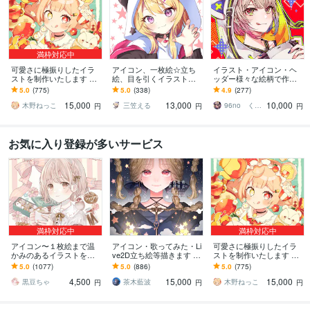
満枠対応中
可愛さに極振りしたイラ
アイコン、一枚絵☆立ち
イラスト・アイコン・ヘ
ストを制作いたします ★
絵、目を引くイラスト描
ッダー様々な絵柄で作成
商用利用＆二次利用込
きます イリアム、サム
します 商用可！似顔絵・
5.0
(775)
5.0
(338)
4.9
(277)
み！ミニキャラは小物２
ネ、live2D、YouTube、歌
ブログ・インスタ・動画
15,000
13,000
10,000
点まで無料！★
ってみたも
配信サムネ等用途様々！
木野ねっこ
三笠える
96no くろの
円
円
円
お気に入り登録が多いサービス
満枠対応中
満枠対応中
アイコン〜１枚絵まで温
アイコン・歌ってみた・Li
可愛さに極振りしたイラ
かみのあるイラストを描
ve2D立ち絵等描きます ち
ストを制作いたします ★
きます ★ココナラ自体が
びキャラや配信用イラス
商用利用＆二次利用込
5.0
(1077)
5.0
(886)
5.0
(775)
初めての方も、お気軽に
ト等、幅広く制作してい
み！ミニキャラは小物２
4,500
15,000
15,000
ご相談ください♪★
ます！
点まで無料！★
黒豆ちゃ
茶木藍波
木野ねっこ
円
円
円