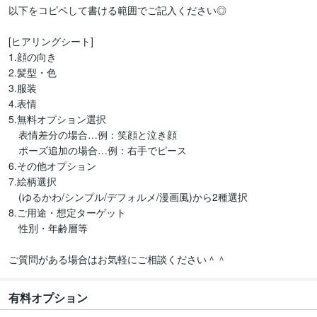
以下をコピペして書ける範囲でご記入ください◎

[ヒアリングシート]

1.顔の向き

2.髪型・色

3.服装

4.表情

5.無料オプション選択

　表情差分の場合…例：笑顔と泣き顔

　ポーズ追加の場合…例：右手でピース

6.その他オプション

7.絵柄選択

　(ゆるかわ/シンプル/デフォルメ/漫画風)から2種選択

8.ご用途・想定ターゲット

　性別・年齢層等

ご質問がある場合はお気軽にご相談ください＾＾
有料オプション