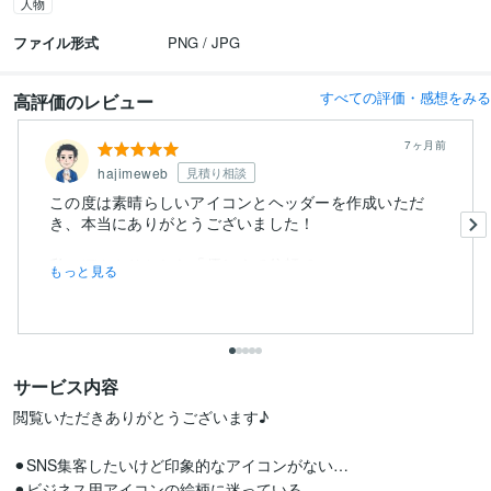
人物
ファイル形式
PNG / JPG
すべての評価・感想をみる
高評価のレビュー
7ヶ月前
hajimeweb
見積り相談
この度は素晴らしいアイコンとヘッダーを作成いただ
き、本当にありがとうございました！
私のぼんやりとした「優しくて信頼で...
もっと見る
サービス内容
閲覧いただきありがとうございます♪

⚫︎SNS集客したいけど印象的なアイコンがない…

⚫︎ビジネス用アイコンの絵柄に迷っている
