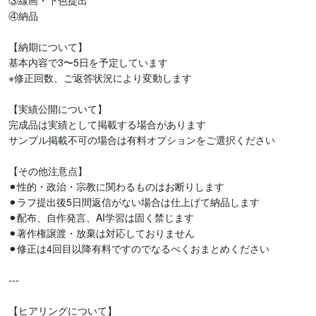
③線画・下色提出

④納品

【納期について】

基本内容で3〜5日を予定しています

※修正回数、ご返答状況により変動します

【実績公開について】

完成品は実績として掲載する場合があります

サンプル掲載不可の場合は有料オプションをご選択ください

【その他注意点】

⚫︎性的・政治・宗教に関わるものはお断りします

⚫︎ラフ提出後5日間返信がない場合は仕上げて納品します

⚫︎配布、自作発言、AI学習は固く禁じます

⚫︎著作権譲渡・放棄は対応しておりません

⚫︎修正は4回目以降有料ですのでなるべくおまとめください

---

【ヒアリングについて】
