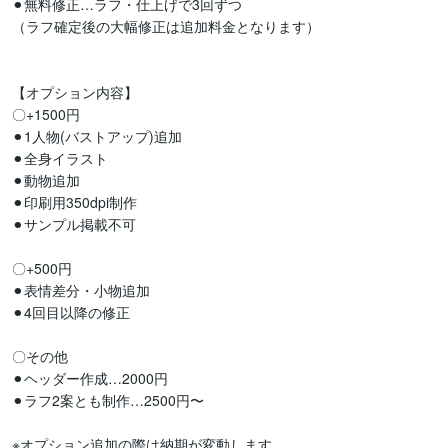
⚫︎無料修正…ラフ・仕上げで3回ずつ

（ラフ確定後の大幅修正は追加料金となります）

【オプション内容】

〇+1500円

⚫︎1人物(バストアップ)追加

⚫︎全身イラスト

⚫︎動物追加

⚫︎印刷用350dpi制作

⚫︎サンプル掲載不可

〇+500円

⚫︎表情差分・小物追加

⚫︎4回目以降の修正

〇その他

⚫︎ヘッダー作成…2000円

⚫︎ラフ2案とも制作…2500円〜

※オプション追加の際は納期が変動します
