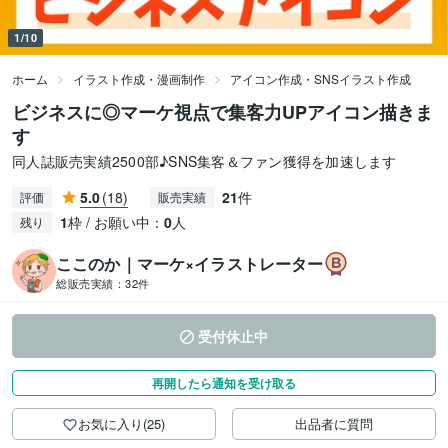
1/10
ホーム
イラスト作成・漫画制作
アイコン作成・SNSイラスト作成
ビジネスに◎マーケ視点で集客力UPアイコン描きま
す
同人誌販売実績2500部♪SNS集客＆ファン獲得を加速します
5.0
(18)
21
件
評価
販売実績
1
枠 / お願い中：
0
人
残り
ここのか｜マーケ×イラストレーター
総販売実績：
32件
受付休止中
再開したら通知を受け取る
お気に入り(25)
出品者に質問