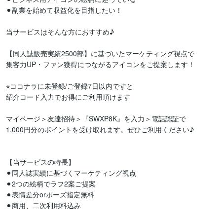
⚫︎副業を始めて収益化を目指したい！

当サービスはそんな方におすすめ♪

【同人誌販売実績2500部】に基づいたマーケティング視点で

集客力UP・ファン獲得につながるアイコンをご提案します！

⭐︎ココナラに未登録/ご登録7日以内ですと

紹介コード入力でお得にご利用頂けます

マイページ＞友達招待＞『SWXP8K』を入力＞電話認証で

1,000円分のポイントを受け取れます。ぜひご利用ください♪

【当サービスの特長】

⚫︎同人誌実績に基づくマーケティング視点

⚫︎2つの絵柄でラフ2案ご提案

⚫︎表情差分orポーズ指定無料

⚫︎商用、二次利用料込み
