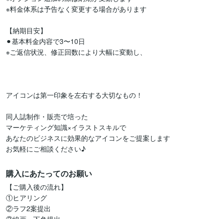
※料金体系は予告なく変更する場合があります

【納期目安】

⚫︎基本料金内容で3〜10日

※ご返信状況、修正回数により大幅に変動し、

アイコンは第一印象を左右する大切なもの！

同人誌制作・販売で培った

マーケティング知識×イラストスキルで

あなたのビジネスに効果的なアイコンをご提案します

お気軽にご相談ください♪
購入にあたってのお願い
【ご購入後の流れ】

①ヒアリング

②ラフ2案提出
