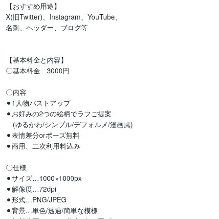
【おすすめ用途】

X(旧Twitter)、Instagram、YouTube、

名刺、ヘッダー、ブログ等

【基本料金と内容】

〇基本料金　3000円

〇内容

⚫︎1人物バストアップ

⚫︎お好みの2つの絵柄でラフご提案

　(ゆるかわ/シンプル/デフォルメ/漫画風)

⚫︎表情差分orポーズ無料

⚫︎商用、二次利用料込み

〇仕様

⚫︎サイズ…1000×1000px

⚫︎解像度…72dpi

⚫︎形式…PNG/JPEG

⚫︎背景…単色/透過/簡単な模様
