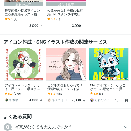
受付休止中
受付休止中
待受画像やSNSアイコン
ゆるかわなお子様の似顔
に◎似顔絵イラスト描き
絵LINEスタンプ作成しま
ます 商用OKでビジネスに
す 世界に一つだけのオリ
5.0
(9)
5.0
(1)
も♪ポーズ指定・小さな小
ジナルスタンプ♪家族への
3,000
3,000
物1点無料♪
プレゼントにも◎
円
円
アイコン作成・SNSイラスト作成の関連サービス
アイコンやヘッダー、サ
ビジネス◎おしゃれで清
SNSアイコンに！かっこ
イト用イラスト承ります
潔感のあるイラスト描き
かわいい動物キャラ描き
SNS用やバナー用画像等
ます 大人かわいいアイコ
ます ストリート系！かっ
5.0
(279)
5.0
(558)
5.0
(95)
に！ゆるいイラストで個
ンで信頼度UP！インス
こかわいい動物キャラ作
4,000
4,000
4,000
性を出せます
タ・ココナラ用に
成｜修正無制限
杉本早
ちょこ｜印象と信頼を形にするアイコン職人
たねだ／イラストレーター
円
円
円
よくある質問
写真がなくても大丈夫ですか？