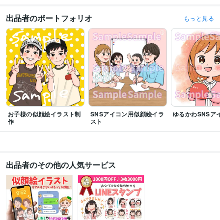
資格・検定
管理栄養士
取得年 : 2012年
出品者のポートフォリオ
もっと見る
TOEIC
取得年 : 2021年
ビジネス・クリエイティブツール
CLIP STUDIO PAINT:8年
Canva:1年
Excel:5年
Google スプレッドシート:1年
Google ドキュメント:1年
PowerPoint:5年
得意分野
イラスト作成・漫画制作
アイコン作成
イラスト
アイコン
SNS
集客
オリジナル
YouTube
Twitter
Instagram
ブログ
イラスト作成・漫画制作
漫画制作
一枚絵のイラスト作成
お子様の似顔絵イラスト制
SNSアイコン用似顔絵イラ
ゆるかわSNSア
作
スト
漫画
SNS
YouTube
広告
PR
フルカラー
グレースケール
モノクロ
コミックエッセイ
イラスト
語学力
英語
日常会話レベル
出品者のその他の人気サービス