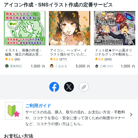
アイコン作成・SNSイラスト作成の定番サービス
イラスト、画像の作成・
アイコン、ヘッダー、イ
ドット絵★ゲーム風オリ
編集・修正の相談お受け
ラスト描かせていただき
ジナルグッズや動画もで
します ちょっとした絵が
ます 水彩風の柔らかなイ
きます YouTubeメンバー
5.0
(26)
5.0
(377)
5.0
(300)
ほしい！簡単でいいの
ラストをお届けいたしま
シップ絵文字スタンプ＆
1,000
5,000
1,000
に！と言う要望へ対応
す
バッジやアイコン
鹿角時計
くるみる
八嶋 のの
円
円
円
ご利用ガイド
サービスの出品、購入、取引の流れ、お支払い方法・手数料
や、ココナラを安心・安全に使って頂くための制度やマナー
など、ココナラの使い方はこちら。
お支払い方法