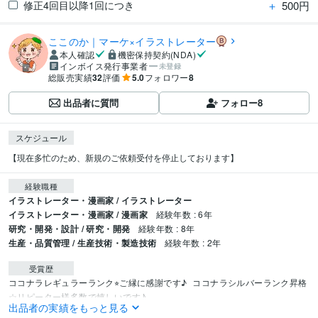
＋
500円
修正4回目以降1回につき
ここのか｜マーケ×イラストレーター
本人確認
機密保持契約(NDA)
インボイス発行事業者
未登録
総販売実績
32
評価
5.0
フォロワー
8
出品者に質問
フォロー
8
スケジュール
【現在多忙のため、新規のご依頼受付を停止しております】
経験職種
イラストレーター・漫画家 / イラストレーター
イラストレーター・漫画家 / 漫画家
経験年数 : 6年
研究・開発・設計 / 研究・開発
経験年数 : 8年
生産・品質管理 / 生産技術・製造技術
経験年数 : 2年
受賞歴
ココナラレギュラーランク⭐︎ご縁に感謝です♪
ココナラシルバーランク昇格
☆リピーター様多数で嬉しいです♪
出品者の実績をもっと見る