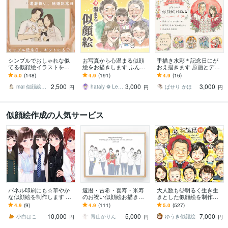
シンプルでおしゃれな似
お写真から心温まる似顔
手描き水彩＊記念日にが
てる似顔絵イラストを描
絵をお描きします ふんわ
おえ描きます 原画とデー
きます 両親贈呈品/カップ
り優しい色鉛筆タッチ♡
タお渡し！祝いの贈り物
5.0
(148)
4.9
(191)
4.9
(16)
ル、結婚記念日/還暦祝/ギ
大切な日に心に残る贈り
にピッタリです♪
2,500
3,000
3,000
フト♡大人数OK
物
mai 似顔絵イラスト
hataly ❁ Lee／ enme
ぱせり かほ
円
円
円
似顔絵作成の人気サービス
パネル印刷にも☆華やか
還暦・古希・喜寿・米寿
大人数も◎明るく生き生
な似顔絵を制作します 多
のお祝い似顔絵お描きし
きとした似顔絵を制作し
様なサイズに対応可◎大
ます 別々のお写真からOK
ます ✦送料込み✦長寿祝
4.9
(9)
4.9
(111)
5.0
(527)
切な日の一枚に。
♪大切な人へ特別な記念品
い、記念日、プレゼン
10,000
5,000
7,000
を贈りませんか？
ト、ご自宅用に♪
小白はこ
青山かりん
ゆうき似顔絵
円
円
円