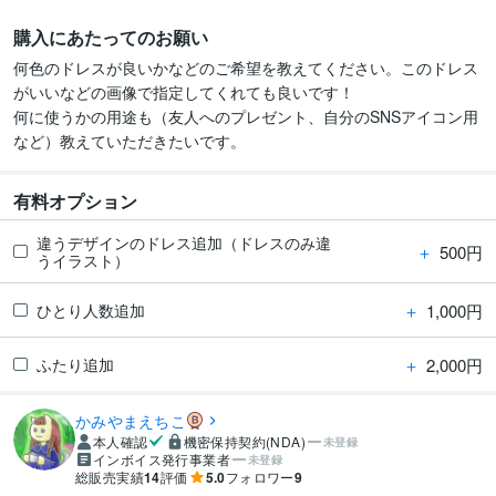
購入にあたってのお願い
何色のドレスが良いかなどのご希望を教えてください。このドレス
がいいなどの画像で指定してくれても良いです！

何に使うかの用途も（友人へのプレゼント、自分のSNSアイコン用
など）教えていただきたいです。
有料オプション
違うデザインのドレス追加（ドレスのみ違
＋
500円
うイラスト）
＋
1,000円
ひとり人数追加
＋
2,000円
ふたり追加
かみやまえちこ
本人確認
機密保持契約(NDA)
未登録
インボイス発行事業者
未登録
総販売実績
14
評価
5.0
フォロワー
9