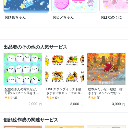
おひめちゃん
おヒメちゃん
おはなのくに
出品者のその他の人気サービス
受付休止中
配信者さんの背景など。
LINEスタンプイラスト描
絵本みたいな一枚絵、描
可愛いパターン描きます
きます 8個セットで3,000
きます メルヘンやほっこ
配信中の背景やグッズな
円から♪（動くスタンプは
りしたイラストを描かせ
5.0
(2)
5.0
(3)
5.0
(3)
どにご利用ください♪
追加料金あり）
てください♪
2,000
3,000
3,000
円
円
円
似顔絵作成の関連サービス