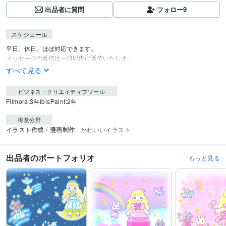
出品者に質問
フォロー
9
スケジュール
平日、休日、ほぼ対応できます。

メッセージの返信は一日以内に返信いたしま...
すべて見る
ビジネス・クリエイティブツール
Filmora:3年
ibisPaint:2年
得意分野
イラスト作成・漫画制作
かわいいイラスト
出品者のポートフォリオ
もっと見る