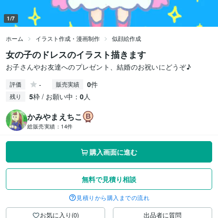
1/7
ホーム
イラスト作成・漫画制作
似顔絵作成
女の子のドレスのイラスト描きます
お子さんやお友達へのプレゼント、結婚のお祝いにどうぞ♪
-
0
件
評価
販売実績
5
枠 / お願い中：
0
人
残り
かみやまえちこ
総販売実績：
14件
購入画面に進む
無料で見積り相談
見積りから購入までの流れ
お気に入り(0)
出品者に質問