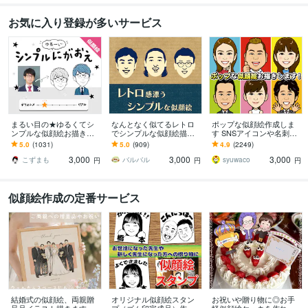
お気に入り登録が多いサービス
まるい目の★ゆるくてシ
なんとなく似てるレトロ
ポップな似顔絵作成しま
ンプルな似顔絵お描きし
でシンプルな似顔絵描き
す SNSアイコンや名刺、
ます ゆる～い感じにした
ます 懐かしくて新しい。
プレゼント用にポップな
5.0
(1031)
5.0
(909)
4.9
(2249)
い、似すぎない方が‥と
ほんのり昭和テイストの
似顔絵作成します
3,000
3,000
3,000
いう方にオススメ！
やさしい似顔絵
こずまも
バルバル
syuwaco
円
円
円
似顔絵作成の定番サービス
結婚式の似顔絵、両親贈
オリジナル似顔絵スタン
お祝いや贈り物に◎お手