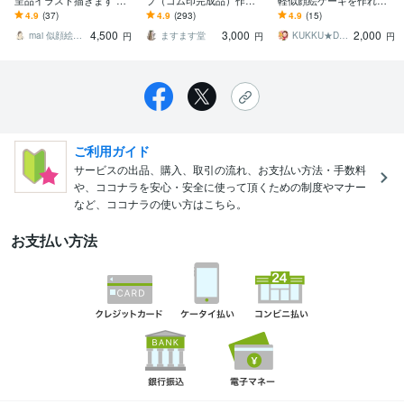
呈品イラスト描きます シ
プ（ゴム印完成品）作り
軽似顔絵ケーキを作れま
ンプルでおしゃれ可愛い
ます お世話になった先生
す 似顔絵ピックで世界に1
4.9
(37)
4.9
(293)
4.9
(15)
ウェディングイラスト♡
へのプレゼントに！営業
つだけのトッピングはい
4,500
3,000
2,000
両親贈呈品にも
職の方にも！
かがですか
mai 似顔絵イラスト
ますます堂
KUKKU★DESIGN〜くっく〜
円
円
円
ご利用ガイド
サービスの出品、購入、取引の流れ、お支払い方法・手数料
や、ココナラを安心・安全に使って頂くための制度やマナー
など、ココナラの使い方はこちら。
お支払い方法