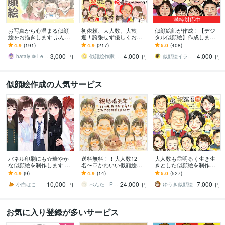
満枠対応中
お写真から心温まる似顔
初依頼、大人数、大歓
似顔絵師が作成！【デジ
絵をお描きします ふんわ
迎！誇張せず優しくお描
タル似顔絵】作成します
り優しい色鉛筆タッチ♡
きします 古希、還暦や敬
デジタルなのに温かい。
4.9
(191)
4.9
(217)
5.0
(408)
大切な日に心に残る贈り
老、父母の日、大切な家
データ納品の為スピーデ
3,000
4,000
4,000
物
族への想いを形にします
ィーで安心。
hataly ❁ Lee／ enme
似顔絵作家 mogu
似顔絵イラスト nekoさかち
円
円
円
似顔絵作成の人気サービス
パネル印刷にも☆華やか
送料無料！！大人数12
大人数も◎明るく生き生
な似顔絵を制作します 多
名〜♡かわいい似顔絵描
きとした似顔絵を制作し
様なサイズに対応可◎大
きます ♡還暦祝い/記念日/
ます ✦送料込み✦長寿祝
4.9
(9)
4.9
(14)
5.0
(527)
切な日の一枚に。
古希祝い/米寿祝い/傘寿祝
い、記念日、プレゼン
10,000
24,000
7,000
い/プレゼント
ト、ご自宅用に♪
小白はこ
ぺんた Pengin Smile
ゆうき似顔絵
円
円
円
お気に入り登録が多いサービス