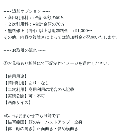
----- 追加オプション -----

・商用利用料：+合計金額の50%

・２次利用料：+合計金額の70%

・無料修正（2回）以上は追加料金　+¥1,000〜

その他、内容や複雑さによっては追加料金が発生いたします。

----- お取引の流れ -----

①お見積もり相談にて下記制作イメージを送付ください。

【使用用途】

【商用利用】あり・なし

【二次利用】商用利用の場合のみ記載

【実績公開】可・不可

【画像サイズ】

※以下はおまかせでも可能です

【描写範囲】顔のみ・バストアップ・全身

【体・顔の向き】正面向き・斜め横向き
