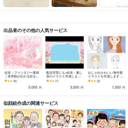
出品者のその他の人気サービス
絵本・ファンタジー素材
配信背景にも⭐︎絵本・癒し
おしゃれかわいい海外風
｜世界観が伝わる絵を描
系のイラスト作成します
イラストを作成します 線
きます VTuberさん、ボカ
似顔絵、記念日、アイコ
のみのイラストなら1000
5.0
(6)
5.0
(1)
5.0
(2)
ロMV、結婚式などでも！
ン、挿絵、ヘッダーなど
円！ブログやSNS、名刺
5,000
3,000
1,500
まずはご相談を
商用利用も可です
に！
円
円
円
似顔絵作成の関連サービス