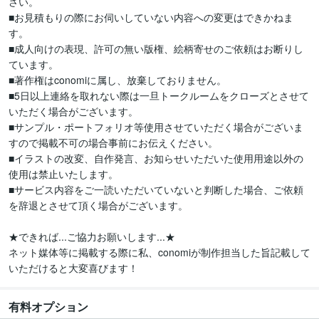
さい。

■お見積もりの際にお伺いしていない内容への変更はできかねま
す。

■成人向けの表現、許可の無い版権、絵柄寄せのご依頼はお断りし
ています。

■著作権はconomiに属し、放棄しておりません。

■5日以上連絡を取れない際は一旦トークルームをクローズとさせて
いただく場合がございます。

■サンプル・ポートフォリオ等使用させていただく場合がございま
すので掲載不可の場合事前にお伝えください。

■イラストの改変、自作発言、お知らせいただいた使用用途以外の
使用は禁止いたします。

■サービス内容をご一読いただいていないと判断した場合、ご依頼
を辞退とさせて頂く場合がございます。

★できれば...ご協力お願いします...★

ネット媒体等に掲載する際に私、conomiが制作担当した旨記載して
いただけると大変喜びます！
有料オプション