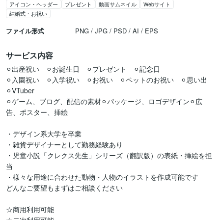
アイコン・ヘッダー
プレゼント
動画サムネイル
Webサイト
結婚式・お祝い
ファイル形式
PNG / JPG / PSD / AI / EPS
サービス内容
⚪︎出産祝い　⚪︎お誕生日　⚪︎プレゼント　⚪︎記念日

⚪︎入園祝い　⚪︎入学祝い　⚪︎お祝い　⚪︎ペットのお祝い　⚪︎思い出　
⚪︎VTuber　

⚪︎ゲーム、ブログ、配信の素材⚪︎パッケージ、ロゴデザイン⚪︎広
告、ポスター、挿絵

・デザイン系大学を卒業

・雑貨デザイナーとして勤務経験あり

・児童小説「クレクス先生」シリーズ（翻訳版）の表紙・挿絵を担
当

・様々な用途に合わせた動物・人物のイラストを作成可能です

どんなご要望もまずはご相談ください

☆商用利用可能
