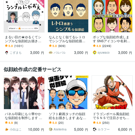
まるい目の★ゆるくてシ
なんとなく似てるレトロ
ポップな似顔絵作成しま
ンプルな似顔絵お描きし
でシンプルな似顔絵描き
す SNSアイコンや名刺、
ます ゆる～い感じにした
ます 懐かしくて新しい。
プレゼント用にポップな
5.0
(1031)
5.0
(909)
4.9
(2249)
い、似すぎない方が‥と
ほんのり昭和テイストの
似顔絵作成します
3,000
3,000
3,000
いう方にオススメ！
やさしい似顔絵
こずまも
バルバル
syuwaco
円
円
円
似顔絵作成の定番サービス
パネル印刷にも☆華やか
ソフト劇画タッチの似顔
ドラゴンボール風似顔絵
な似顔絵を制作します 多
絵をお描きします あなた
でＳＮＳで注目させちゃ
様なサイズに対応可◎大
のお顔が漫画タッチのイ
います お誕生日や還暦の
4.9
(9)
5.0
(20)
4.9
(250)
切な日の一枚に。
ラストに！
プレゼントにＤＢ風似顔
10,000
5,000
6,000
絵でサプライズ★！
小白はこ
Atelierina
カラフー
円
円
円