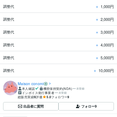
＋
1,000円
調整代
＋
2,000円
調整代
＋
3,000円
調整代
＋
4,000円
調整代
＋
5,000円
調整代
＋
10,000円
調整代
Maison conomi
本人確認
機密保持契約(NDA)
未登録
インボイス発行事業者
未登録
総販売実績
9
評価
5.0
フォロワー
9
出品者に質問
フォロー
9