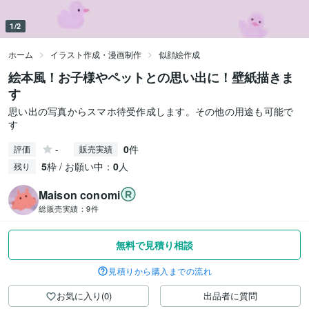
1/2
ホーム
イラスト作成・漫画制作
似顔絵作成
絵本風！お子様やペットとの思い出に！壁紙描きま
す
思い出の写真からスマホ待受作成します。その他の用途も可能で
す
-
0
件
評価
販売実績
5
枠 / お願い中：
0
人
残り
Maison conomi
総販売実績：
9件
無料で見積り相談
見積りから購入までの流れ
お気に入り(0)
出品者に質問