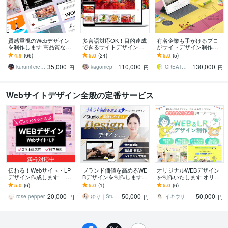
質感重視のWebデザイン
多言語対応OK！目的達成
有名企業も手がけるプロ
を制作します 高品質なデ
できるサイトデザインし
がサイトデザイン制作し
ザインに特化したWEBサ
ます スマホ対応も可能！
ます デザインのみ欲しい
4.9
(66)
5.0
(24)
5.0
(5)
イトをデザインします
デザインのみ必要な方に
という方へ★要望に沿っ
35,000
110,000
130,000
オススメ！実績多数！
て柔軟に対応可能
kurumi creative
kagomep
CREATORSZERO
円
円
円
Webサイトデザイン全般の定番サービス
満枠対応中
伝わる！Webサイト・LP
ブランド価値を高めるWE
オリジナルWEBデザイン
デザイン作成します ｜完
Bデザインを制作します St
を制作いたします オリジ
全オリジナル｜あなたの
udio想定｜集客を考えたデ
ナルイラスト制作可能！
5.0
(6)
5.0
(1)
5.0
(6)
ために1から制作します
ザインのみの制作
（対応できない絵柄があ
20,000
50,000
50,000
ります。）
rose pepper
ゆり｜Studio専門クリエイター
イキウサ｜イキウサデザイン
円
円
円