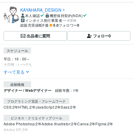
KAYAHARA_DESIGN
本人確認
機密保持契約(NDA)
インボイス発行事業者
未登録
総販売実績
0
評価
0.0
フォロワー
0
出品者に質問
フォロー
0
スケジュール
平日：19：00～

土日祝：いつでも
すべて見る
経験職種
デザイナー / Webデザイナー
経験年数 : 1年
プログラミング言語・フレームワーク
CSS:2年
HTML:2年
JavaScript:2年
Sass:2年
ビジネス・クリエイティブツール
Adobe Photoshop:2年
Adobe Illustrator:2年
Canva:2年
Figma:2年
Adobe XD:2年