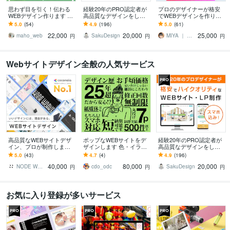
思わず目を引く！伝わる
経験20年のPRO認定者が
プロのデザイナーが格安
WEBデザイン作ります 修
高品質なデザインをしま
でWEBデザインを作りま
正無制限！メインビジュ
す スマホ込み！差をつけ
す 修正回数無制限！Figm
5.0
(54)
4.9
(196)
5.0
(61)
アル2案！あなたの思いを
るWEBサイト、LPデザイ
aで伝わるデザインを作り
22,000
20,000
25,000
形にします！
ン承ります
ます。
maho_web
SakuDesign
MIYA ｜ みや
円
円
円
Webサイトデザイン全般の人気サービス
高品質なWEBサイトデザ
ポップなWEBサイトをデ
経験20年のPRO認定者が
イン、プロが制作します
ザインします 色・イラス
高品質なデザインをしま
ヒアリング重視★イメー
ト・遊び心で、ブランド
す スマホ込み！差をつけ
5.0
(43)
4.7
(4)
4.9
(196)
ジ通りのWebサイトデザ
の個性をぐっと引き出し
るWEBサイト、LPデザイ
40,000
80,000
20,000
イン制作します
ます
ン承ります
NODE WORKS
cdo_odc
SakuDesign
円
円
円
お気に入り登録が多いサービス