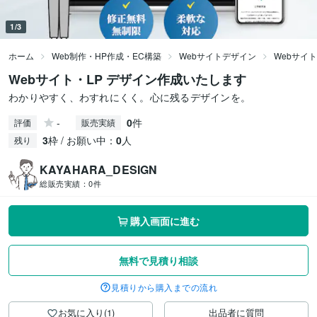
1/3
ホーム
Web制作・HP作成・EC構築
Webサイトデザイン
Webサイ
Webサイト・LP デザイン作成いたします
わかりやすく、わすれにくく。心に残るデザインを。
-
0
件
評価
販売実績
3
枠 / お願い中：
0
人
残り
KAYAHARA_DESIGN
総販売実績：
0件
購入画面に進む
無料で見積り相談
見積りから購入までの流れ
お気に入り(1)
出品者に質問