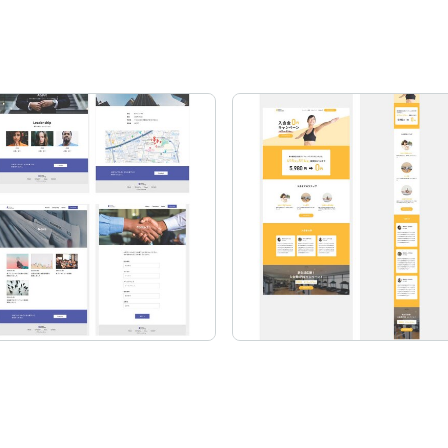
グ

います。

テーマに、
