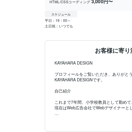
3,000円〜
HTML/CSSコーディング
スケジュール
平日：19：00～

お客様に寄り
KAYAHARA DESIGN

プロフィールをご覧いただき、ありがとう
KAYAHARA DESIGNです。

自己紹介

これまで7年間、小学校教員として勤めて
現在はWeb広告会社でWebデザイナーと
「丁寧で責任感がある」との評価をいただ
教員時代に培った“伝える力”と“誠実な対応
ホームページやランディングページのデザ