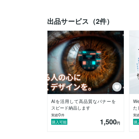
お客様としっかりコミュニケーションを取
想いに寄り添ったデザインをご提案いたし
出品サービス（2件）
仕事に対する姿勢・理念

デザインにおいて、いちばん大切なのは**
ヒアリングを通してお客様の「悩み」や「
その解決につながるシンプルで丁寧なデザ
お客様の商品やサービスの魅力を、

見た人の心にまっすぐ届く形で表現できる
ひとつひとつの案件に誠実に向き合ってい
提供サービス

AIを活用して高品質なバナーを
W
・Webサイトデザイン

スピード納品します
た
・LP（ランディングページ）デザイン

0
実績
件
実
・バナー制作

1,500
・HTML／CSSコーディング

購入可能
購
円
使用ツール
