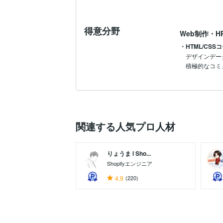
得意分野
Web制作・H
・HTML/CS
デザインデー
積極的なコミ
関連する人気プロ人材
りょうま l Sho...
Shopifyエンジニア
4.9
(220)