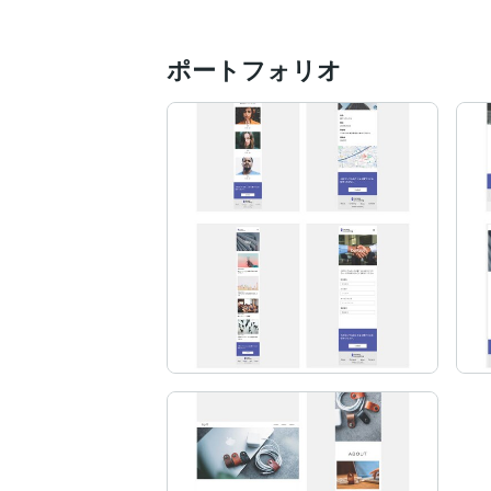
・Photoshop

・Illustrator

ポートフォリオ
・Figma

使用言語

・HTML / CSS

・JavaScript

・jQuery

実績

・スポーツ用品展のLP制作

・広告系コーポレートサイトのコーディン
・サービス業向けLPコーディング

最後までお読みいただき、ありがとうござ
どんなご相談でも構いません。

**「わかりやすく、わすれにくく。」**を
誠実に、やわらかく対応いたします。

お気軽にご連絡ください。