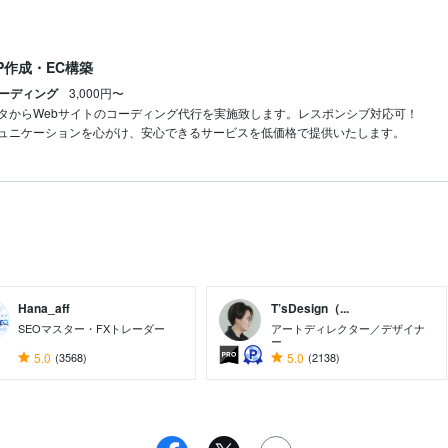
P作成・EC構築
Sコーディング
3,000円〜
タからWebサイトのコーディング代行を実施致します。レスポンシブ対応可！

ュニケーションを心がけ、安心できるサービスを低価格で提供いたします。
Hana_aff
T’sDesign（...
SEOマスター・FXトレーダー
アートディレクター／デザイナ
ー
5.0
(3568)
5.0
(2138)