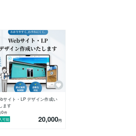
りながら、

ます。

「伝わること」**だと考えています。

課題」を明確にし、

インを心がけています。

よう、

ます。

ebサイト・LP デザイン作成い
します
0
績
件
20,000
入可能
円