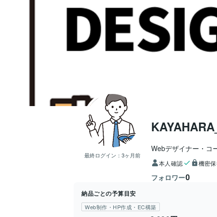
KAYAHARA
Webデザイナー・コ
最終ログイン：
3ヶ月前
本人確認
機密保
0
フォロワー
納品ごとの予算目安
Web制作・HP作成・EC構築