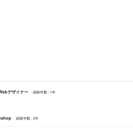
Webデザイナー
経験年数
:
1年
oshop
経験年数
:
2年