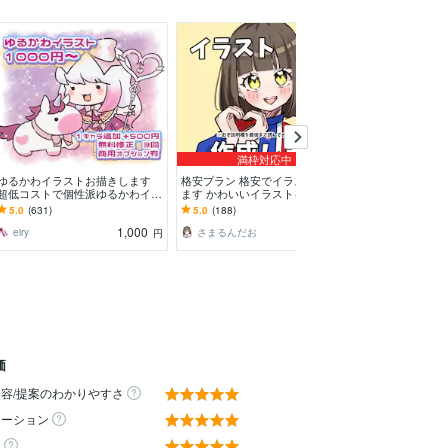
満枠対応中
ゆるかわイラストお描きします
格安プラン 格安でイラスト描き
最短当日で地雷
超低コストで個性派ゆるかわイラ
ます かわいいイラストを安く早
のイラスト描き
スト
く提供します！
も大歓迎！アイ
5.0
(631)
5.0
(188)
5.0
(13)
ザまで丁寧に対
1,000
1,000
eiry
さまるんだお
んざわ
円
円
価
容/提案のわかりやすさ
ケーション
ィ