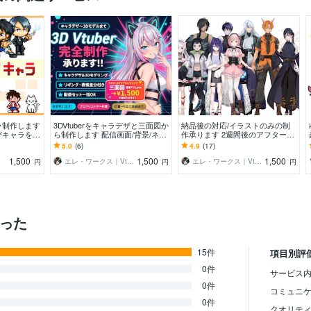
ラ制作します
3DVtuberをキャラデザと三面図か
納品後の対応/イラストのみの制
びキャラを作
ら制作します 配信画面/背景/ネー
作承ります 2週間後のアフター対
ムロゴ/離席中/待機中/OP/EDセッ
応受付窓口です
5.0
(6)
4.9
(17)
ト
1,500
1,500
1,500
エレ・ワークス｜Vtuber制作
エレ・ワークス｜Vtuber制作
円
円
円
かった
15件
項目別評
0件
サービス内
0件
コミュニ
0件
クオリテ