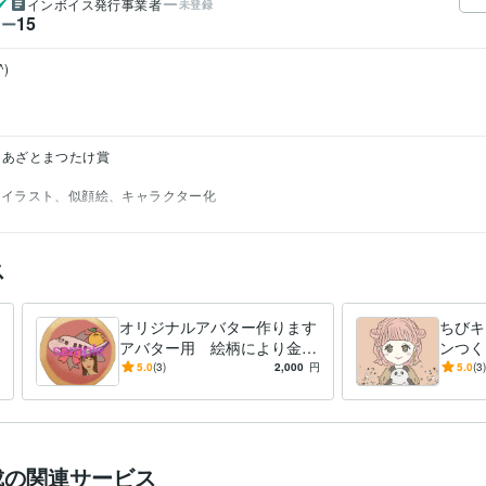
インボイス発行事業者
未登録
15
ワー

　あざとまつたけ賞
イラスト、似顔絵、キャラクター化
ス
オリジナルアバター作ります
ちびキ
アバター用 絵柄により金額
ンつく
は変わります
壁紙と
5.0
(3)
2,000
円
5.0
(3)
成の関連サービス