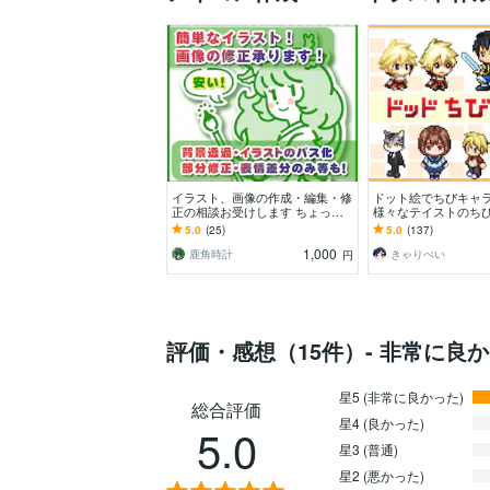
イラスト、画像の作成・編集・修
ドット絵でちびキャ
正の相談お受けします ちょっと
様々なテイストのち
した絵がほしい！簡単でいいの
成します
5.0
(25)
5.0
(137)
に！と言う要望へ対応
1,000
鹿角時計
きゃりぺい
円
評価・感想（15件）- 非常に良
星5 (非常に良かった)
総合評価
星4 (良かった)
5.0
星3 (普通)
星2 (悪かった)