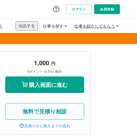
1,000
円
5ポイント (0.5％) 獲得
購入画面に進む
無料で見積り相談
見積りから購入までの流れ