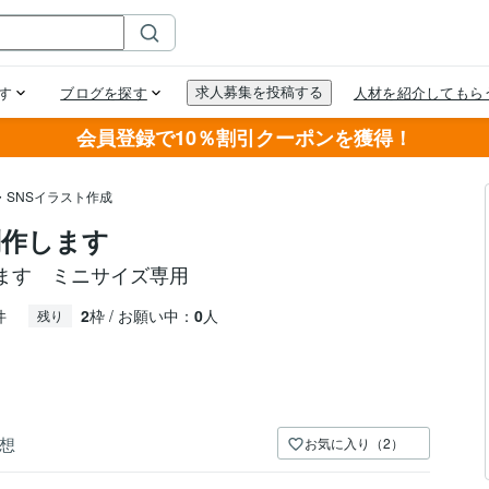
会員登録で10％割引クーポンを獲得！
・SNSイラスト作成
制作します
ます ミニサイズ専用
件
2
枠 / お願い中：
0
人
残り
想
お気に入り（2）