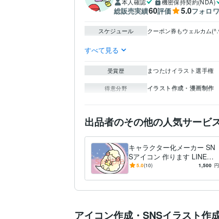
本人確認
機密保持契約(NDA)
60
5.0
総販売実績
評価
フォロ
スケジュール
クーポン券もウェルカム(^.^)

すべて見る
まつたけイラスト選手権
受賞歴
イラスト作成・漫画制作
得意分野
出品者のその他の人気サービ
キャラクター化メーカー SN
Sアイコン 作ります LINEやS
NSのアイコンやスマホの壁
5.0
(10)
1,500
円
紙に！
アイコン作成・SNSイラスト作