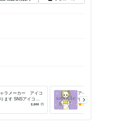
ャラメーカー アイコ
アイコンカラーチェンジしま
ります SNSアイコン
す 購入済みアイコンのカラ
してご利用ください⭐︎
ーチェンジです
2,000
円
5.0
(1)
1,000
円