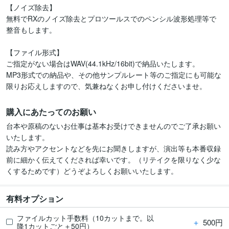
【ノイズ除去】

無料でRXのノイズ除去とプロツールスでのペンシル波形処理等で
整音もします。

【ファイル形式】

ご指定がない場合はWAV(44.1kHz/16bit)で納品いたします。

MP3形式での納品や、その他サンプルレート等のご指定にも可能な
限りお応えしますので、気兼ねなくお申し付けくださいませ。
購入にあたってのお願い
台本や原稿のないお仕事は基本お受けできませんのでご了承お願い
いたします。

読み方やアクセントなどを先にお聞きしますが、演出等も本番収録
前に細かく伝えてくだされば幸いです。（リテイクを限りなく少な
くするためです）どうぞよろしくお願いいたします。
有料オプション
ファイルカット手数料（10カットまで。以
＋
500円
降1カットごと＋50円）