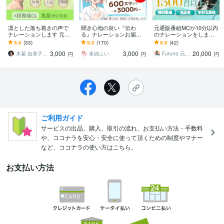
凛とした落ち着きの声で
聞き心地の良い『伝わ
元通販番組MCが10分以内
ナレーションします 元国
る』ナレーションお届け
のナレーションをします
際線CA｜紹介・説明・研
します ■用途に合わせ声
セミナー、eラーニング、
5.0
(33)
5.0
(170)
5.0
(42)
修・ガイド音声に
色自在！CM、企業VPなど
イベント音声などお任せ
3,000
3,000
20,000
お任せください！
ください！
木葉 由美子｜日英バイリンガルナレーター
多綿ふい
Furuno 元通販番組MC
円
円
円
ご利用ガイド
サービスの出品、購入、取引の流れ、お支払い方法・手数料
や、ココナラを安心・安全に使って頂くための制度やマナー
など、ココナラの使い方はこちら。
お支払い方法