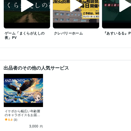
ゲーム「まくらがえしの
クレバリーホーム
『あすいるる』P
夜」PV
出品者のその他の人気サービス
イケボから幅広い年齢層
のキャラボイスをお届け
します イケボの各種キャ
5.0
(3)
ラクターボイスをあなた
3,000
へ
円