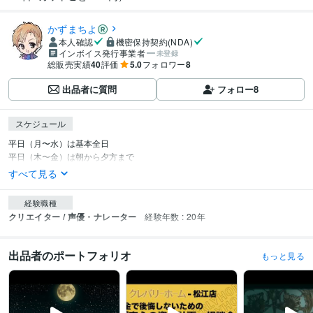
かずまちよ
本人確認
機密保持契約(NDA)
インボイス発行事業者
未登録
総販売実績
40
評価
5.0
フォロワー
8
出品者に質問
フォロー
8
スケジュール
平日（月〜水）は基本全日

平日（木〜金）は朝から夕方まで
すべて見る
経験職種
クリエイター / 声優・ナレーター
経験年数 : 20年
出品者のポートフォリオ
もっと見る