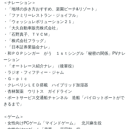
＜ナレーション＞

・「地球の歩き方おすすめ、楽園ビーチ&リゾート」

・「ファミリーレストラン・ジョイフル」　

・「ウォッシュレボリューション２１」

・「大久自動車販売株式会社」

・「石野真子、ＴＶＣＭ」

・「株式会社フラッグ」　　　　　　　　　　　　　　　

・「日本証券業協会ナレ」

・和ＰＯＰシンガー　がう　１ｓｔシングル「秘密の関係」PVナレ
ーション

・「オートレース紹介ナレ」（後輩役）

・ラジオ・フィフティー・ジャム

・Ｇ－ｐｉｃ

・クレベリンＬＥＤ搭載　ハイブリッド加湿器

・杏林製薬　ウリトス　ガイドライン

・ポートサービス交通船チャンネル　造船「パイロットボートがで
きるまで」

＜ゲーム＞

・女性向けPCゲーム「マインドゲーム」　北川麻生役
