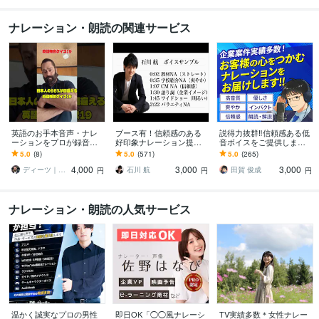
ナレーション・朗読の関連サービス
英語のお手本音声・ナレ
ブース有！信頼感のある
説得力抜群‼信頼感ある低
ーションをプロが録音し
好印象ナレーション提供
音ボイスをご提供します
ます 【全国優勝9回コー
します ココナラ総実績70
【実績400件超】企業VP
5.0
(8)
5.0
(571)
5.0
(265)
チ】声優歴20年のネイテ
0件以上！スピーディ、丁
等に最適な落ち着いたナ
4,000
3,000
3,000
ィブ
寧に対応致します。
レーション
ディーツ｜全国優勝9回英語スピーチコーチ
石川 航
田賀 俊成
円
円
円
ナレーション・朗読の人気サービス
温かく誠実なプロの男性
即日OK「◯◯風ナレーシ
TV実績多数＊女性ナレー