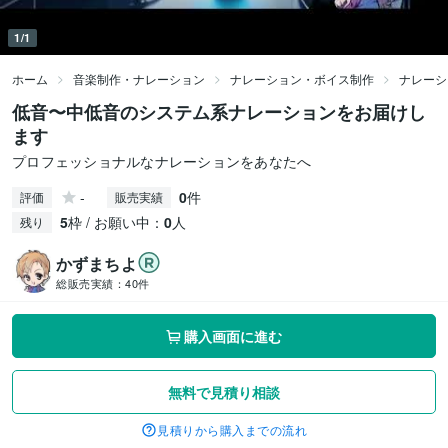
1/1
ホーム
音楽制作・ナレーション
ナレーション・ボイス制作
ナレーシ
低音〜中低音のシステム系ナレーションをお届けし
ます
プロフェッショナルなナレーションをあなたへ
-
0
件
評価
販売実績
5
枠 / お願い中：
0
人
残り
かずまちよ
総販売実績：
40件
購入画面に進む
無料で見積り相談
見積りから購入までの流れ