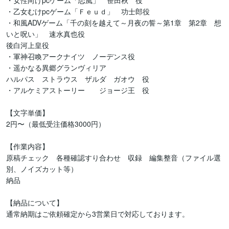
・女性向けpcゲーム「恋風」　笹田秋　役

・乙女むけpcゲーム「Ｆｅｕｄ」　功士郎役

・和風ADVゲーム「千の刻を越えて～月夜の誓～第1章　第2章　想
いと呪い」　速水真也役　

後白河上皇役

・軍神召喚アークナイツ　ノーデンス役

・遥かなる異郷グランヴィリア　

ハルパス　ストラウス　ザルダ　ガオウ　役

・アルケミアストーリー　　ジョージ王　役

【文字単価】

2円〜（最低受注価格3000円）

【作業内容】

原稿チェック　各種確認すり合わせ　収録　編集整音（ファイル選
別、ノイズカット等）

納品

【納品について】

通常納期はご依頼確定から3営業日で対応しております。
