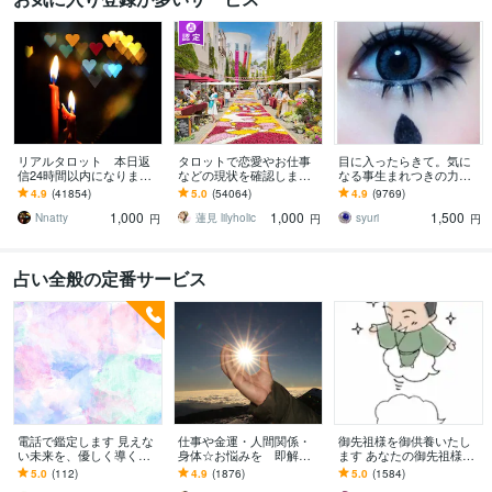
リアルタロット 本日返
タロットで恋愛やお仕事
目に入ったらきて。気に
信24時間以内になります
などの現状を確認します
なる事生まれつきの力で
❤︎タイトルをご確認くださ
アドバイスもしっかりお
視ます 視ましょう恋愛や
4.9
(41854)
5.0
(54064)
4.9
(9769)
い❤︎
届けしますので安心して
仕事などこの先など
1,000
1,000
1,500
ください♡
Nnatty
蓮見 lilyholic
syuri
円
円
円
占い全般の定番サービス
電話で鑑定します 見えな
仕事や金運・人間関係・
御先祖様を御供養いたし
い未来を、優しく導く霊
身体☆お悩みを 即解決
ます あなたの御先祖様、
視鑑定
します ☆あなたの立場に
大切な方の御先祖様、故
5.0
(112)
4.9
(1876)
5.0
(1584)
立って 解決の方法まで
人の御供養致します。