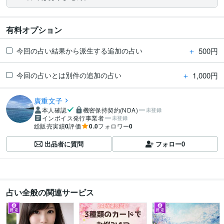
有料オプション
＋
500円
今回の占い結果から派生する追加の占い
＋
1,000円
今回の占いとは別件の追加の占い
廣重文子
本人確認
機密保持契約(NDA)
未登録
インボイス発行事業者
未登録
総販売実績
0
評価
0.0
フォロワー
0
出品者に質問
フォロー
0
占い全般の関連サービス