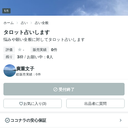
1/1
ホーム
占い
占い全般
タロット占いします
悩みや願い全般に対してタロット占いします
-
0
件
評価
販売実績
3
枠 / お願い中：
0
人
残り
廣重文子
総販売実績：
0件
受付終了
お気に入り(3)
出品者に質問
ココナラの安心保証