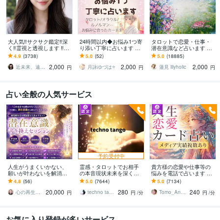
大人気‼️サクサク鑑定‼️深
24時間以内◆お悩み1つ寄
タロットで恋愛・仕事・
く‼️霊視と透視します ‼️恋
り添い丁寧に占います タ
潜在意識など占います う
愛、複雑な恋愛、仕事、
ロット/オラクル/ルノルマ
まく好転するようアドバ
4.9
(3738)
5.0
(52)
5.0
(18885)
人間関係、人生相談/深層
ン…お悩みに合ったカー
イスします✧*̣̩⋆̩☽⋆゜
2,000
2,000
2,000
霊視
ドで
近未来、遠未来を霊透視！！占い師 紗理奈
月詠ゆづは⭐️
蓮見 lilyholic
円
円
円
占い全般の人気サービス
予約受付中
人生がうまくいかない、
霊感・タロットでお相手
貴方様の恋愛や仕事等の
願いが叶わないを解消し
の本音現状未来を深く視
悩みを電話で占います タ
ます 現実を変えるために
ます 恋愛・仕事・家族・
ロットカード、オラクル
4.8
(56)
5.0
(7644)
5.0
(7134)
努力したのに、自力では
人間関係の本質を見抜き
カード、ルノルマンカー
20,000
280
240
もう無理と感じている
スピード解決へ
ドを使用します
心の再生セラピスト YASUKO
techno tango
Tomo_Angel7
円
円
/分
円
/分
お気に入り登録が多いサービス