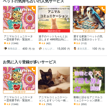
ペットの気持ち占いの人気サービス
予約受付中
満枠対応中
予約受付中
アニマルコミュニケータ
迷子のペットちゃんとお
愛する家族♡ペットの気
ー霊視要予約・緊急対応
話します 48時間以内にご
持ちを霊感タロットで占
します ペットロスの魂を
報告｜うちの子の“いま”を
います 言葉の壁を超え
4.9
(1348)
4.9
(42)
5.0
(112)
深掘りし時空を超え生ま
知りたい方へ
て…愛しいペットの心を
400
15,000
100
れ変わり…響き伝えます
知る♡愛と絆よ、深まれ
有情念話 ねるふ ﾋﾋﾞｷﾏﾉｽﾍﾞｼ
ともしび（日本ペットロス協会正会員）
多次元意識覚醒ガイド⭐︎珠緒（たまお）
円
/分
円
円
/分
♡
お気に入り登録が多いサービス
予約受付中
アニマルコミュニケータ
アニマルコミュニケーシ
動物と話せるアニマルコ
ー霊視要予約・緊急対応
ョンします いつも一緒に
ミュニケーション講座し
します ペットロスの魂を
過ごすあの子の気持ち、
ます ペットの声聞いてみ
4.9
(1348)
4.9
(765)
5.0
(350)
深掘りし時空を超え生ま
知りたくないですか？
ませんか？独学でできる