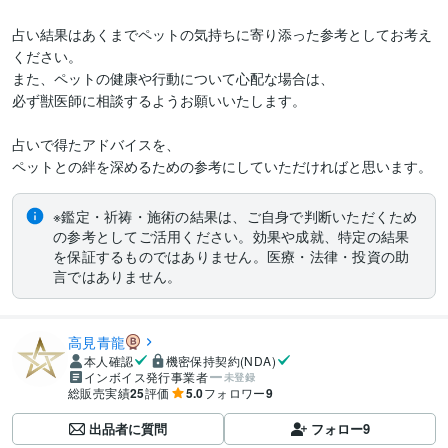
占い結果はあくまでペットの気持ちに寄り添った参考としてお考え
ください。

また、ペットの健康や行動について心配な場合は、

必ず獣医師に相談するようお願いいたします。

占いで得たアドバイスを、

ペットとの絆を深めるための参考にしていただければと思います。
※鑑定・祈祷・施術の結果は、ご自身で判断いただくため
の参考としてご活用ください。効果や成就、特定の結果
を保証するものではありません。医療・法律・投資の助
言ではありません。
高見青龍
本人確認
機密保持契約(NDA)
インボイス発行事業者
未登録
総販売実績
25
評価
5.0
フォロワー
9
出品者に質問
フォロー
9