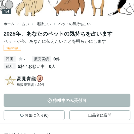
1/4
ホーム
占い
電話占い
ペットの気持ち占い
2025年、あなたのペットの気持ちを占います
ペットが今、あなたに伝えたいことを明らかにします
電話相談
-
0
件
評価
販売実績
5
枠 / お願い中：
0
人
残り
高見青龍
総販売実績：
25件
待機中のみ受付可
お気に入り(6)
出品者に質問