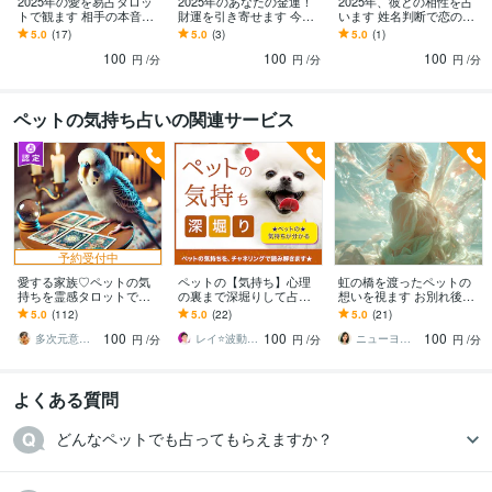
2025年の愛を易占タロッ
2025年のあなたの金運！
2025年、彼との相性を占
トで観ます 相手の本音や
財運を引き寄せます 今後
います 姓名判断で恋の未
未来の選択肢を読み解き
の金運の流れを読み解
来を診断…傾向と対策も
5.0
(17)
5.0
(3)
5.0
(1)
ます✨
き、最適な行動を提案
お伝えします
100
100
100
円
/分
円
/分
円
/分
ペットの気持ち占いの関連サービス
予約受付中
愛する家族♡ペットの気
ペットの【気持ち】心理
虹の橋を渡ったペットの
持ちを霊感タロットで占
の裏まで深堀りして占い
想いを視ます お別れ後の
います 言葉の壁を超え
ます ☆大手の電話占い会
魂の状態まで深く読み解
5.0
(112)
5.0
(22)
5.0
(21)
て…愛しいペットの心を
社所属鑑定士が、あなた
きます
100
100
100
知る♡愛と絆よ、深まれ
の心を軽くします☆
多次元意識覚醒ガイド⭐︎珠緒（たまお）
レイ⭐波動をあげる占い☆開運カウンセラー
ニューヨーク♡クロステラー❥AIKA
円
/分
円
/分
円
/分
♡
よくある質問
どんなペットでも占ってもらえますか？