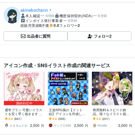
akinekochann
本人確認
機密保持契約(NDA)
未登録
未登録
インボイス発行事業者
未登録
総販売実績
0
評価
0.0
フォロワー
2
出品者に質問
フォロー
2
アイコン作成・SNSイラスト作成の関連サービス
満枠対応中
通常プラン 可愛いイラス
王道RPG風の【ドット
商用無料＆スピード納
トを安く早く描きます 歌
絵】アイコンを作成しま
品。様々なイラスト描き
ってみた、グッズなど…
す Twitch・配信にも！動
ます 様々な活動で使用す
5.0
(691)
5.0
(395)
5.0
(201)
用途に合わせた貴方だけ
くGIFアニメ制作可/商用O
るイラストが必要な方
2,500
2,500
3,000
のイラストを！
K
へ。
さまるんだお
マシマロ358
thealla
円
円
円