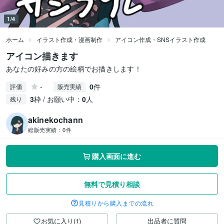
1/4
ホーム
イラスト作成・漫画制作
アイコン作成・SNSイラスト作成
アイコン描きます
あなたの好みの方の絵柄でお描きします！
-
0
件
評価
販売実績
3
枠 / お願い中：
0
人
残り
akinekochann
総販売実績：
0件
購入画面に進む
無料で見積り相談
見積りから購入までの流れ
お気に入り(1)
出品者に質問