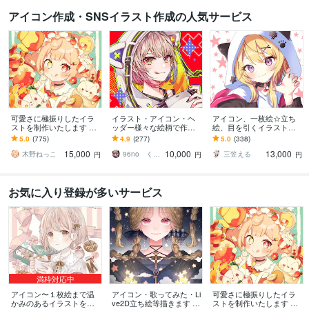
アイコン作成・SNSイラスト作成の人気サービス
可愛さに極振りしたイラ
イラスト・アイコン・ヘ
アイコン、一枚絵☆立ち
ストを制作いたします ★
ッダー様々な絵柄で作成
絵、目を引くイラスト描
商用利用＆二次利用込
します 商用可！似顔絵・
きます イリアム、サム
5.0
(775)
4.9
(277)
5.0
(338)
み！ミニキャラは小物２
ブログ・インスタ・動画
ネ、live2D、YouTube、歌
15,000
10,000
13,000
点まで無料！★
配信サムネ等用途様々！
ってみたも
木野ねっこ
96no くろの
三笠える
円
円
円
お気に入り登録が多いサービス
満枠対応中
アイコン〜１枚絵まで温
アイコン・歌ってみた・Li
可愛さに極振りしたイラ
かみのあるイラストを描
ve2D立ち絵等描きます ち
ストを制作いたします ★