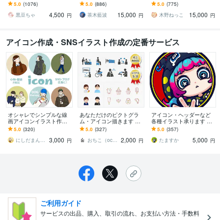
きます ★ココナラ自体が
びキャラや配信用イラス
商用利用＆二次利用込
5.0
(1076)
5.0
(886)
5.0
(775)
初めての方も、お気軽に
ト等、幅広く制作してい
み！ミニキャラは小物２
4,500
15,000
15,000
ご相談ください♪★
ます！
点まで無料！★
黒豆ちゃ
茶木藍波
木野ねっこ
円
円
円
アイコン作成・SNSイラスト作成の定番サービス
オシャレでシンプルな線
あなただけのピクトグラ
アイコン・ヘッダーなど
画アイコンイラスト作成
ム・アイコン描きます シ
各種イラスト承ります ポ
します カラー・小物無
ンプル〜ポップまで、世
ップで目を引くキャラ
5.0
(320)
5.0
(327)
5.0
(357)
料・修正無制限！各工程
界観に合ったアイコンを
絵・似顔絵描きます！
3,000
2,000
5,000
で確認できるから安心◎
ご提供します。
にしだまんまる
おちこ（ochiko）
たますか
円
円
円
ご利用ガイド
サービスの出品、購入、取引の流れ、お支払い方法・手数料