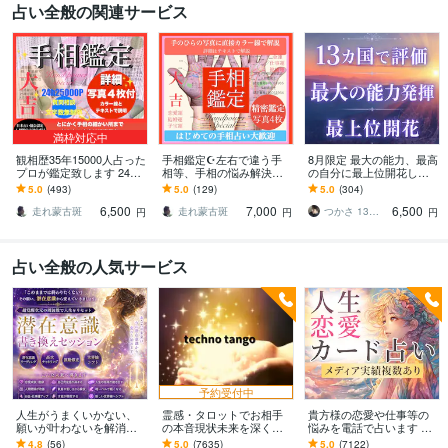
占い全般の関連サービス
満枠対応中
観相歴35年15000人占った
手相鑑定☪️左右で違う手
8月限定 最大の能力、最高
プロが鑑定致します 24h2
相等、手相の悩み解決し
の自分に最上位開花しま
5000字☪️線紋手形精密診
ます 写真4枚解説両手手の
す 占いおすすめ1位 最も
5.0
(493)
5.0
(129)
5.0
(304)
断、開運未来占います
ひらにカラー線とテキス
好評な月限定出品 世界13
6,500
7,000
6,500
トで解説し占います
カ国で評価
走れ蒙古斑
走れ蒙古斑
つかさ 13カ国で評価 8月新2件受付中
円
円
円
占い全般の人気サービス
予約受付中
人生がうまくいかない、
霊感・タロットでお相手
貴方様の恋愛や仕事等の
願いが叶わないを解消し
の本音現状未来を深く視
悩みを電話で占います タ
ます 現実を変えるために
ます 恋愛・仕事・家族・
ロットカード、オラクル
4.8
(56)
5.0
(7635)
5.0
(7122)