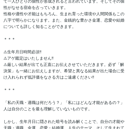
て一人ひとりの個性が形成されると言われています。そしてその個
性がなせる宿命を占っていきます。

性格や適性や才能はもちろん、生まれ育った環境や人間関係もこの
八字で明らかになります。また、金銭的な豊かさ金運、恋愛や結婚
についても詳しく知ることができます。

＊＊＊

⚠️生年月日時間必須‼️

⚠️アゲ鑑定はいたしません‼️

⚠️厳しい結果が出ても正直にお伝えさせていただきます。必ず「解
決策」も一緒にお伝えしますが、希望と異なる結果が出た場合に受
け入れられず低評価をなさる方はご遠慮ください‼️

＊＊＊

「私の天職・適職は何だろう？」「私にはどんな才能があるの？」

人は自分のことを最も理解していないものです。

しかし、生年月日に隠された暗号を読み解くことで、自分の才能や
天職・適職、金運、恋愛・結婚運、人生のテーマ、そして生まれて