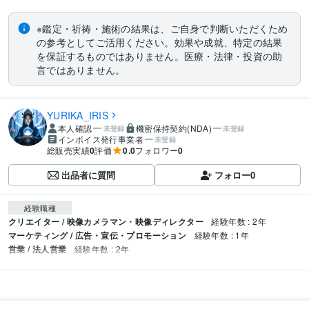
※鑑定・祈祷・施術の結果は、ご自身で判断いただくため
の参考としてご活用ください。効果や成就、特定の結果
を保証するものではありません。医療・法律・投資の助
言ではありません。
YURIKA_IRIS
本人確認
機密保持契約(NDA)
未登録
未登録
インボイス発行事業者
未登録
総販売実績
0
評価
0.0
フォロワー
0
出品者に質問
フォロー
0
経験職種
クリエイター / 映像カメラマン・映像ディレクター
経験年数 : 2年
マーケティング / 広告・宣伝・プロモーション
経験年数 : 1年
営業 / 法人営業
経験年数 : 2年