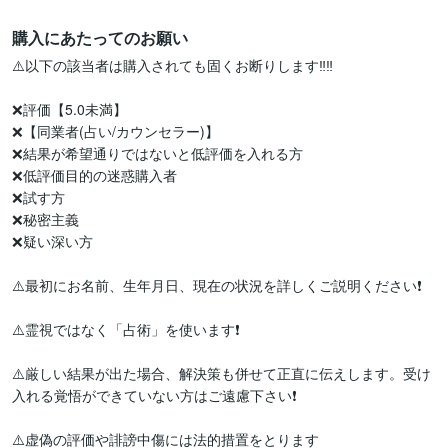
購入にあたってのお願い
⚠️以下の該当者は購入されても固くお断りします‼️‼️

❌評価【5.0未満】

❌【同業者(占い/カウンセラー)】

❌結果が希望通りではないと低評価を入れる方

❌低評価目的の迷惑購入者

❌試す方

❌秘密主義

❌疑い深い方

⚠️最初にお名前、生年月日、現在の状況を詳しくご説明ください❗️

⚠️霊視ではなく「占術」を使います❗️

⚠️厳しい結果が出た場合、解決策も併せて正直に伝えします。受け
入れる覚悟ができていない方はご遠慮下さい❗️
