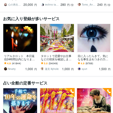
努力したのに、自力では
人間関係の本質を見抜き
カード、ルノルマンカー
20,000
280
240
もう無理と感じている
スピード解決へ
ドを使用します
心の再生セラピスト YASUKO
techno tango
Tomo_Angel7
円
円
/分
円
/分
お気に入り登録が多いサービス
リアルタロット 本日返
タロットで恋愛やお仕事
目に入ったらきて。気に
信24時間以内になります
などの現状を確認します
なる事生まれつきの力で
❤︎タイトルをご確認くださ
アドバイスもしっかりお
視ます 視ましょう恋愛や
4.9
(41844)
5.0
(54049)
4.9
(9769)
い❤︎
届けしますので安心して
仕事などこの先など
1,000
1,000
1,500
ください♡
Nnatty
蓮見 lilyholic
syuri
円
円
円
占い全般の定番サービス