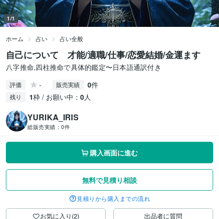
1/1
ホーム
占い
占い全般
自己について 才能/適職/仕事/恋愛結婚/金運ます
八字推命,四柱推命で具体的鑑定〜日本語通訳付き
-
0
件
評価
販売実績
1
枠 / お願い中：
0
人
残り
YURIKA_IRIS
総販売実績：
0件
購入画面に進む
無料で見積り相談
見積りから購入までの流れ
お気に入り(2)
出品者に質問