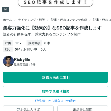
1/1
ホーム
ライティング・翻訳
記事・Webコンテンツ作成
記事・Web
集客力強化に【効果的】なSEO記事を作成します
読者の行動を促す、訴求力あるコンテンツを制作
-
0
件
評価
販売実績
5
枠 / お願い中：
0
人
残り
Rickylife
総販売実績：
0件
購入画面に進む
無料で見積り相談
見積りから購入までの流れ
お気に入り(2)
出品者に質問