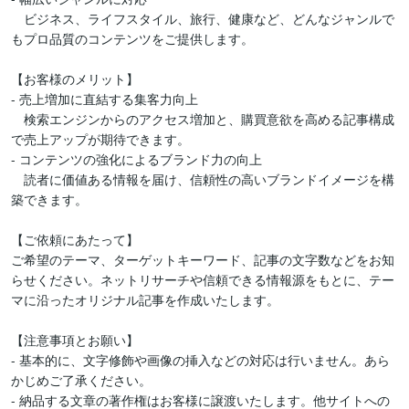
　ビジネス、ライフスタイル、旅行、健康など、どんなジャンルで
もプロ品質のコンテンツをご提供します。  

【お客様のメリット】  

- 売上増加に直結する集客力向上 

　検索エンジンからのアクセス増加と、購買意欲を高める記事構成
で売上アップが期待できます。  

- コンテンツの強化によるブランド力の向上

　読者に価値ある情報を届け、信頼性の高いブランドイメージを構
築できます。  

【ご依頼にあたって】  

ご希望のテーマ、ターゲットキーワード、記事の文字数などをお知
らせください。ネットリサーチや信頼できる情報源をもとに、テー
マに沿ったオリジナル記事を作成いたします。  

【注意事項とお願い】  

- 基本的に、文字修飾や画像の挿入などの対応は行いません。あら
かじめご了承ください。  

- 納品する文章の著作権はお客様に譲渡いたします。他サイトへの