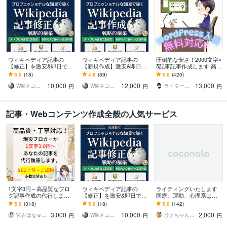
ライティング・翻訳
Webライティング
学歴
立命館大学
2020年3月 ~ 2024年8月
語学力
ウィキペディア記事の
ウィキペディア記事の
圧倒的な安さ！2000文字×
英語
日常会話レベル
【修正】を激安&即日でし
【新規作成】激安&即日で
5記事記事作成します 高品
ます 【最安 】Wikipediaを
します 【最安】Wikipedia
質な記事を作成します！
5.0
(18)
4.8
(39)
5.0
(420)
強力なSEO•LLMOツール
を強力なSEO•LLMOツー
WordPress下書き入稿無
10,000
12,000
13,000
に
ルに
料！
Wikiネコ＠ウィキぺディアの専門家
Wikiネコ＠ウィキぺディアの専門家
ライターのケータ
円
円
円
記事・Webコンテンツ作成全般の人気サービス
1文字3円～高品質なブロ
ウィキペディア記事の
ライティングいたします
グ記事作成の代行します
【修正】を激安&即日でし
医療、運動、心理系は強
現役ブロガーがあなたの
ます 【最安 】Wikipediaを
いです。なんでもご相談
5.0
(318)
5.0
(18)
5.0
(142)
「書いてほしい」記事を
強力なSEO•LLMOツール
ください。
3,000
10,000
2,000
作成
に
宮古はな☺︎ブロガーでライター
Wikiネコ＠ウィキぺディアの専門家
ひとちゃん先生 心と身体のサポーター
円
円
円