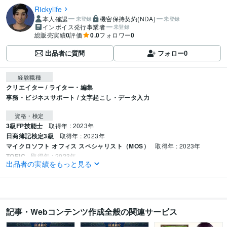
Rickylife
本人確認
機密保持契約(NDA)
未登録
未登録
インボイス発行事業者
未登録
総販売実績
0
評価
0.0
フォロワー
0
出品者に質問
フォロー
0
経験職種
クリエイター / ライター・編集
事務・ビジネスサポート / 文字起こし・データ入力
資格・検定
3級FP技能士
取得年 : 2023年
日商簿記検定3級
取得年 : 2023年
マイクロソフト オフィス スペシャリスト（MOS）
取得年 : 2023年
TOEIC
取得年 : 2023年
出品者の実績をもっと見る
ビジネス・クリエイティブツール
Excel:5年
PowerPoint:5年
Word:5年
Google Analytics:0年
Google Search Console:0年
ChatGPT:3年
Perplexity AI:0年
Filmora:0年
Canva:0年
記事・Webコンテンツ作成全般の関連サービス
得意分野