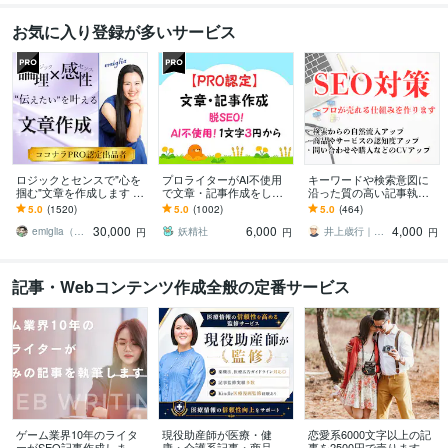
お気に入り登録が多いサービス
ロジックとセンスで"心を
プロライターがAI不使用
キーワードや検索意図に
掴む"文章を作成します あ
で文章・記事作成をしま
沿った質の高い記事執筆
なたの「実現したい未
す ホームページ、アフィ
します ランキング1位獲得
5.0
(1520)
5.0
(1002)
5.0
(464)
来」を叶えるための渾身
リエイト、ゲーム記事な
済ライター、出版賞受賞
30,000
6,000
4,000
のライティング
ども楽しく執筆中！
ライターが心をこめて
emiglia（エミリア）
妖精社
井上歳行｜SEO対策×Webライティング
円
円
円
記事・Webコンテンツ作成全般の定番サービス
ゲーム業界10年のライタ
現役助産師が医療・健
恋愛系6000文字以上の記
ーがSEO記事作成します
康・介護系記事・商品監
事を2500円で売ります 1