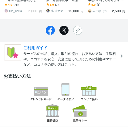
初見でも分かりやすく読
修します 実名・顔出しOK
名様限定500円引き！大人
4.9
(78)
5.0
(7)
5.0
(6)
みやすい、高品質な記事
◎現役助産師が、エビデ
気恋愛系記事を早い者勝
6,000
12,000
2,500
が欲しい方向け
ンスベースで監修します
ちで受付中
Rio_chiko
小渕 マヤ＠助産師×医療ライター
みーゆ（カウンセラー・ライター・翻訳家）
円
円
円
ご利用ガイド
サービスの出品、購入、取引の流れ、お支払い方法・手数料
や、ココナラを安心・安全に使って頂くための制度やマナー
など、ココナラの使い方はこちら。
お支払い方法