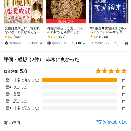
満枠対応中
究極白魔術占い｜報われ
神霊力霊視にて愛しい人
8月限定◆女性限定でルノ
ない恋に必要な答えを伝
の気持ちを丸裸にします
ルマンで彼の本音を視ま
えます 復縁・片思い・複
【鑑定歴24年】どんな状
す ルノルマン2500文字鑑
5.0
(126)
5.0
(1509)
4.9
(4752)
雑恋愛｜あの人の本音と
況だろうと幸せな運命を
定◆プラチナ実績8,300件
1,000
1,000
1,000
成就への道を導きます
貴方へ
超え。
白魔術師 ミカエル
悠覇天【白魔術縁結び】
roodle ルノルマンカード専門占い師
円
円
円
評価・感想（2件）- 非常に良かった
5.0
総合評価
星5 (非常に良かった)
2件
星4 (良かった)
0件
星3 (普通)
0件
星2 (悪かった)
0件
星1 (非常に悪かった)
0件
2
評価で絞り込む
件の評価