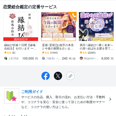
恋愛総合鑑定の定番サービス
満枠対応中
予約受付中
縁結び祈祷７日間【縁魂
霊感･霊視┆͓̽お相手の本音
満月✨縁結び✨輝く未来へ
合結法】を行います 〜ど
と今後の展開を占います
の扉✨結ばれる愛を育てま
うしても叶えたい恋があ
直接お話しながら細かく
す 7/29 水23:35水瓶座♒︎満
5.0
(5)
5.0
(1040)
5.0
(2260)
る方へ〜
占って欲しい！という方
月縁結び…奇跡を感じま
100,000
240
6,000
の為の恋占いです
す✨
上杉浄寂
刀銀凛⋆☽·̩͙‪運命の羅針盤
Magician✨of Love♡みつき
円
円
/分
円
ご利用ガイド
サービスの出品、購入、取引の流れ、お支払い方法・手数料
や、ココナラを安心・安全に使って頂くための制度やマナー
など、ココナラの使い方はこちら。