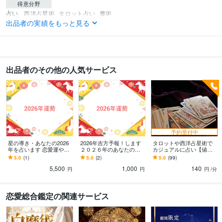
得意分野
占い
西洋占星術
タロット占い
魔術
出品者の実績をもっと見る
占い、スピリチュアル
ライティング・翻訳
ライティング全般
出品者のその他の人気サービス
予約受付中
星の導き・あなたの2026
2026年吉方予報！します
タロットや西洋占星術で
年を占います 恋愛運や、
２０２６年のあなたの吉
カジュアルに占い【値
仕事運、注意点を占星
方を月毎に占います
引】ます 真実を映す鑑
5.0
(1)
5.0
(2)
5.0
(99)
術、気学を元に季節毎に
定、あなたの道を星の光
5,500
1,000
140
占います
で照らします
円
円
円
/分
恋愛総合鑑定の関連サービス