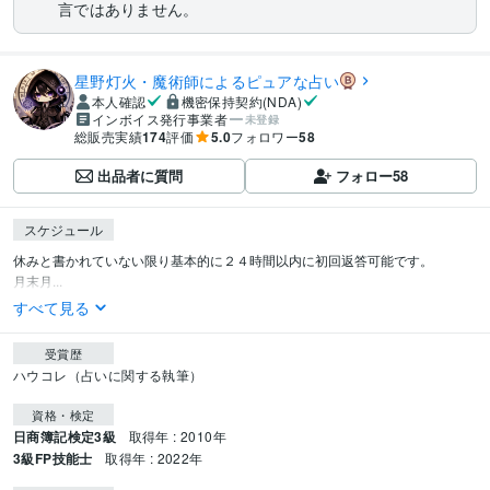
言ではありません。
星野灯火・魔術師によるピュアな占い
本人確認
機密保持契約(NDA)
インボイス発行事業者
未登録
総販売実績
174
評価
5.0
フォロワー
58
出品者に質問
フォロー
58
スケジュール
休みと書かれていない限り基本的に２４時間以内に初回返答可能です。

月末月...
すべて見る
受賞歴
ハウコレ（占いに関する執筆）
資格・検定
日商簿記検定3級
取得年 : 2010年
3級FP技能士
取得年 : 2022年