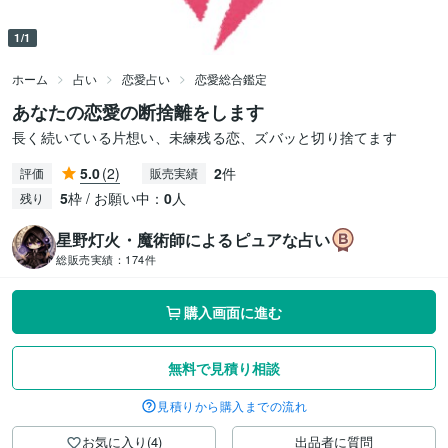
1/1
ホーム
占い
恋愛占い
恋愛総合鑑定
あなたの恋愛の断捨離をします
長く続いている片想い、未練残る恋、ズバッと切り捨てます
5.0
(2)
2
件
評価
販売実績
5
枠 / お願い中：
0
人
残り
星野灯火・魔術師によるピュアな占い
総販売実績：
174件
購入画面に進む
無料で見積り相談
見積りから購入までの流れ
お気に入り(4)
出品者に質問