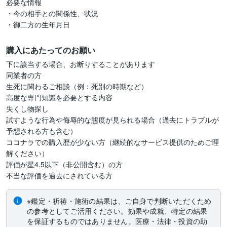
必要な情報

・今の相手との関係性、状況

・御二方の生年月日
購入にあたってのお願い
下に該当する場合、お断りすることがあります

同業者の方

生死に関わるご相談（例：死別の時期など）

高度な専門知識を必要とする内容

失くし物探し

試すような行為や侮辱的な態度が見られる場合（過去にトラブルが
予想される方も含む）

ココナラでの購入歴が少ない方（継続的なサービス提供のためご理
解ください）

評価が星4.5以下（非公開含む）の方

不当な評価を過去にされている方
※鑑定・祈祷・施術の結果は、ご自身で判断いただくため
の参考としてご活用ください。効果や成就、特定の結果
を保証するものではありません。医療・法律・投資の助