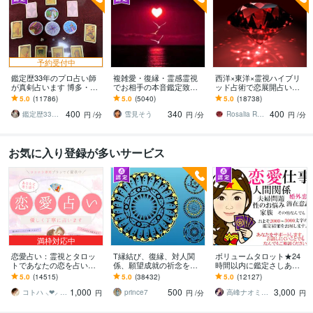
予約受付中
鑑定歴33年のプロ占い師
複雑愛・復縁・霊感霊視
西洋×東洋×霊視ハイブリ
が真剣占います 博多・廓
でお相手の本音鑑定致し
ッド占術で恋展開占いま
屋の純血統占い祈願師
ます 降りて来た言葉をそ
す 恋の現状・進展❤️お相
5.0
(11786)
5.0
(5040)
5.0
(18738)
雷鳥
のままお伝えします。
手の本心に迫ります
400
340
400
鑑定歴33年のプロ占い師 雷鳥
雪見そう
Rosalia Rubino
円
/分
円
/分
円
/分
お気に入り登録が多いサービス
満枠対応中
恋愛占い：霊視とタロッ
T縁結び、復縁、対人関
ボリュームタロット★24
トであなたの恋を占いま
係、願望成就の祈念を承
時間以内に鑑定さしあげ
す 復縁・片想い・複雑
ります 対象者の思いと状
ます 3000文字以上の鑑定
5.0
(14515)
5.0
(38432)
5.0
(12127)
愛・夫婦問題…お悩みに
況、対象者との対話、祈
★希望者のみ一部カード
1,000
500
3,000
優しく寄り添います♡
念
開示サービスあり
コトハ ⸜❤︎⸝ 新サービス提供開始✨️
prince7
高峰ナオミ タロット占い師
円
円
/分
円