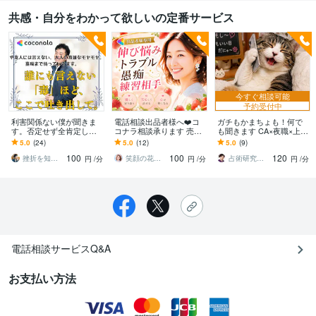
共感・自分をわかって欲しいの定番サービス
今すぐ相談可能
予約受付中
利害関係ない僕が聞きま
電話相談出品者様へ❤️コ
ガチもかまちょも！何で
す。否定せず全肯定しま
コナラ相談承ります 売れ
も聞きます CA×夜職×上級
す 誰にも言えないモヤモ
ない♢愚痴♦︎伸び悩み♢シ
心理カウンセラー／話し
5.0
(24)
5.0
(12)
5.0
(9)
ヤを解放。秘密厳守で優
ョック♦︎トラブル♢疲労感
てスッキリ
100
100
120
しく受け止めます。
挫折を知るオックスフォード卒｜ローレンス
笑顔の花を咲かせる保育士❀花守えり❀
占術研究家｜鹿乃琴
円
/分
円
/分
円
/分
電話相談サービスQ&A
お支払い方法