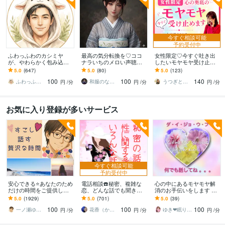
今すぐ相談可能
予約受付中
ふわっふわのカシミヤ
最高の気分転換を♡ココ
女性限定♡今すぐ吐き出
が、やわらかく包み込み
ナラいちのメロい声聴か
したいモヤモヤ受け止め
ます ☘️もふもふに包まれ
せます ななこと電話で雑
ます 否定せず優しく寄り
5.0
(647)
5.0
(80)
5.0
(123)
て、心、ほどける☘️
談しよ♡今日は何おはな
添います♪たまった想いを
100
100
140
しする？男女年齢不問
吐き出して心に余白
ふわっふわのカシミヤ
和服のななこ
うつぎともこ（けんちゃんママ♪）
円
/分
円
/分
円
/分
お気に入り登録が多いサービス
今すぐ相談可能
予約受付中
安心できる⭐️あなたのため
電話相談☎️秘密、複雑な
心の中にあるモヤモヤ解
だけの時間をご提供しま
恋、どんな話でも聞きま
消のお手伝いをします ✨H
す HSPの私があなたを全
す あなたの思い全て受け
SPの私があなたの心に寄
5.0
(1929)
5.0
(701)
5.0
(39)
力で受け止めます。緊張
止めます！誰にも話せな
り添い優しく受けとめま
100
100
100
なんていらない。
い方にお勧めです！
すꕤ
一ノ瀬ゆう★実績１０年の安心できる聞き手
花香（かこ）
ゆき❤眠り姫カウンセラー
円
/分
円
/分
円
/分