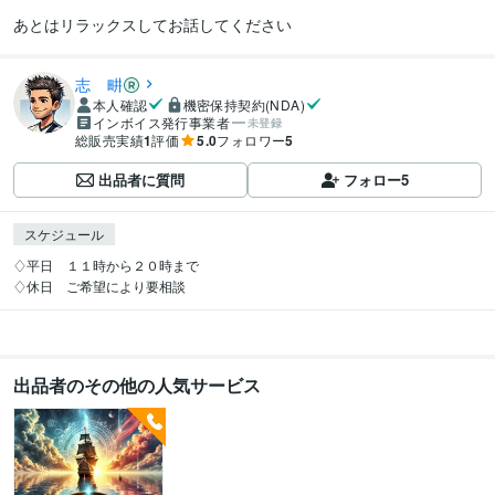
あとはリラックスしてお話してください
志 畊
本人確認
機密保持契約(NDA)
インボイス発行事業者
未登録
総販売実績
1
評価
5.0
フォロワー
5
出品者に質問
フォロー
5
スケジュール
♢平日　１１時から２０時まで

♢休日　ご希望により要相談
出品者のその他の人気サービス