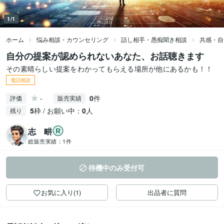
1/1
ホーム
悩み相談・カウンセリング
話し相手・愚痴聞き相談
共感・自
自分の提案が認められないあなた、お話聴きます
その素晴らしい提案をわかってもらえる場所が他にあるかも！！
電話相談
-
0
件
評価
販売実績
5
枠 / お願い中：
0
人
残り
志 畊
総販売実績：
1件
待機中のみ受付可
お気に入り(1)
出品者に質問