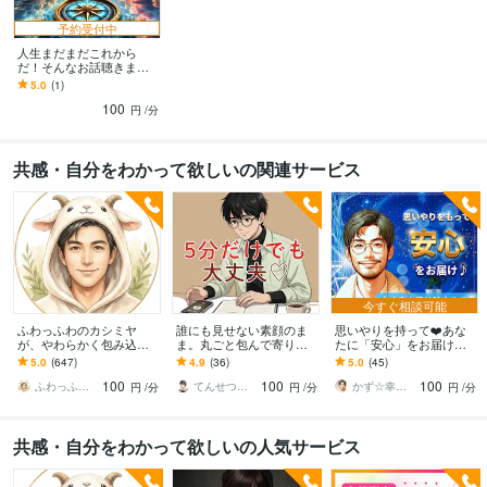
予約受付中
人生まだまだこれから
だ！そんなお話聴きます
羅針盤は未来に設定し
5.0
(1)
た。専属応援団がエール
100
の追い風を送ります
円
/分
共感・自分をわかって欲しいの関連サービス
今すぐ相談可能
ふわっふわのカシミヤ
誰にも見せない素顔のま
思いやりを持って❤️あな
が、やわらかく包み込み
ま。丸ごと包んで寄り添
たに「安心」をお届けし
ます ☘️もふもふに包まれ
います もう一人で抱え込
ます 不安のあるあなた
5.0
(647)
4.9
(36)
5.0
(45)
て、心、ほどける☘️
まないで⭐︎無理に整えず、
へ…！安心してや☘️親身
100
100
100
今の想いを聴かせて
に聞くで✨応えるで✨
ふわっふわのカシミヤ
てんせつ☆最適ライフをサポートする
かず☆幸せ案内所
円
/分
円
/分
円
/分
共感・自分をわかって欲しいの人気サービス