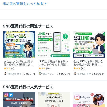
語学力
出品者の実績をもっと見る
英語
ビジネスレベル
SNS運用代行の関連サービス
あなたの代わりに自動で
LINE上で完結する予約シ
公式LINEの予約・問い合
働く公式LINE構築します
ステムを作ります 月額費
わせ導線を設計構築しま
エルメ連携・導線設計・
用、予約時の手数料は一
す 何を設定すればいいか
5.0
(4)
5.0
(26)
4.9
(41)
自動応答・流入計測
切かかりません！
分からない方でも、丸ご
70,000
75,000
35,000
と相談できます。
tatsuya_line
弱虫ペンギン
tatsuya_line
円
円
円
SNS運用代行の人気サービス