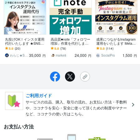
丸投げOK！インスタ運用
高品質■note「フォロワー
成果につながるInstagram
代行いたします ★SNS運
増加」作業を代行します
運用をいたします Meta広
用｜Instagram運用代行｜
【大好評】ひと月400～10
告運用も！Facebook・Th
5.0
(20)
5.0
(78)
5.0
(114)
1か月運用★
00フォロワー増実績●完全
readsも連携可
35,000
24,000
1,500
手動
わらじ★SNS集客コンサルタント
marke8
SocialPro
円
円
円
ご利用ガイド
サービスの出品、購入、取引の流れ、お支払い方法・手数料
や、ココナラを安心・安全に使って頂くための制度やマナー
など、ココナラの使い方はこちら。
お支払い方法