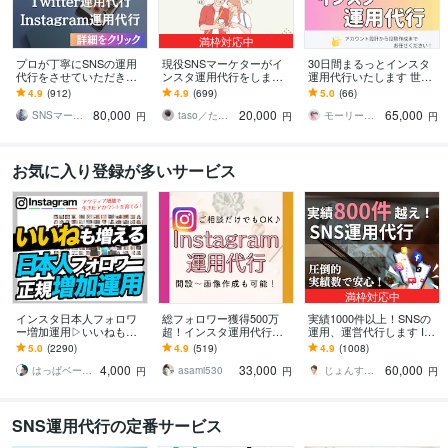
満枠対応中
プロが丁寧にSNSの運用
現役SNSマーケターがイ
30日間まるっとインスタ
代行をさせていただきま
ンスタ運用代行をします
運用代行いたします 世界
す Instagram運用代行サー
『画像制作のみ』から
観やブランド力を大切に
4.9
(912)
4.9
(699)
5.0
(66)
ビス
『全部おまかせ』まで！
しながらあなたの代わり
80,000
20,000
65,000
最適プランを提案！
に運用します
SNSマーケティング「かりん」AsoBi
taso／たそ｜SNSマーケター
モーリー｜インスタアドバイザー
円
円
円
お気に入り登録が多いサービス
満枠対応中
インスタ日本人フォロワ
総フォロワー獲得500万
実績1000件以上！SNSの
ー増加運用▷いいねも増
超！インスタ運用代行し
運用、運営代行します Ins
えます ▶︎「数」＋「本
ます Instagramで集客/売
tagram,Twitter,TikTok等運
5.0
(2290)
4.9
(519)
4.9
(1008)
物」の増加▷当店独自ア
上UP/収益化を実現！
用です
4,000
33,000
60,000
クティブフォロワー増加
はっぱベース by santa
asami530
じょんすみす＠SNSマーケター
円
円
円
SNS運用代行の定番サービス