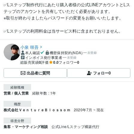
✅Lステップ制作代行にあたり購入者様の公式LINEアカウントとLス
テップのアカウントを共有していただく必要があります。

※取引が終わりましたらパスワードの変更をお願いいたします。

小泉 咲吾
本人確認
機密保持契約(NDA)
未登録
インボイス発行事業者
未登録
総販売実績
0
評価
0.0
フォロワー
0
出品者に質問
フォロー
0
経験職種
営業 / 個人営業
経験年数 : 1年
職歴
株式会社ＶｅｎｔｕｒｅＢｌｏｓｓｏｍ
2020年7月 ~ 現在
得意分野
集客・マーケティング相談
公式Line/Lステップ構築代行