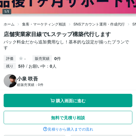
1/1
ホーム
集客・マーケティング相談
SNSアカウント運用・作成代行
S
店舗実業家目線でLステップ構築代行します
パック料金だから追加費用なし！基本的な設定が揃ったプランで
す
-
0
件
評価
販売実績
5
枠 / お願い中：
0
人
残り
小泉 咲吾
総販売実績：
0件
購入画面に進む
無料で見積り相談
見積りから購入までの流れ