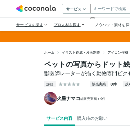
ホーム
イラスト作成・漫画制作
アイコン作成
ペットの写真からドット
獣医師レーターが描く動物専門ピク
0
件
-
販売実績
残
評価
火星ナマコ
総販売実績：
0件
サービス内容
購入時のお願い