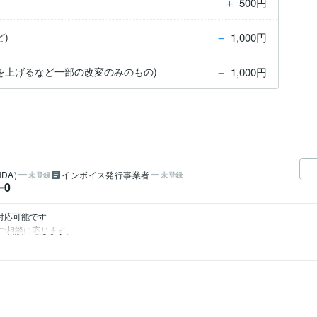
＋
500円
＋
1,000円
)
＋
1,000円
を上げるなど一部の改変のみのもの)
DA)
インボイス発行事業者
未登録
未登録
0
ー
対応可能です

ご相談に応じます。