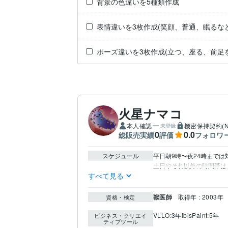
背景の色違いを5種類作成
表情違いを3枚作成(笑顔、普通、眠るなど
ポーズ違いを3枚作成(立つ、座る、前足
火星ナマコ
本人確認
機密保持契約(N
未登録
0
0.0
総販売実績
評価
フォロワ
スケジュール
平日朝9時〜夜24時までは
土日やそれ以外の時間帯は
すべて見る
獣医師
取得年 : 2003年
資格・検定
VLLO:3年
ibisPaint:5年
ビジネス・クリエイ
ティブツール