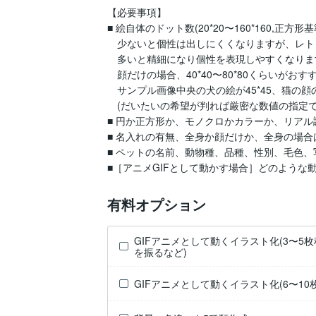
【必要事項】

■ 絵自体のドット数(20*20〜160*160,正方形基準
　少ないと個性は出しにくくなりますが、レト
　多いと精細になり個性を表現しやすくなりま
　顔だけの場合、40*40〜80*80くらいがおす
　サンプル画像中央の犬の絵が45*45、猫の顔の絵
　(だいたいの希望が判れば厳密な数値の指定で
■ 円か正方形か、モノクロかカラーか、リアル
■ 名入れの有無、全身か顔だけか、全身の場合
■ ペットの名前、動物種、品種、性別、毛色、
■［アニメGIFとして動かす場合］どのような
有料オプション
GIFアニメとして動くイラスト化(3〜
を振るなど)
GIFアニメとして動くイラスト化(6〜1