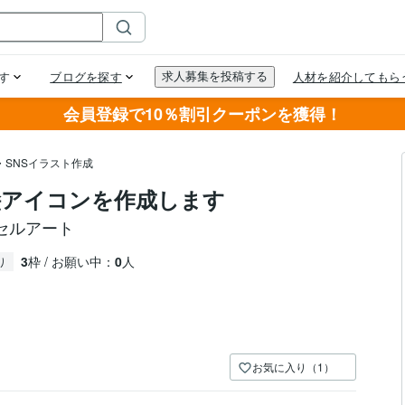
会員登録で10％割引クーポンを獲得！
・SNSイラスト作成
絵アイコンを作成します
セルアート
3
枠 / お願い中：
0
人
り
お気に入り（1）