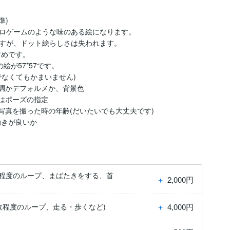
)

ロゲームのような味のある絵になります。

すが、ドット絵らしさは失われます。

すめです。

が57*57です。

なくてもかまいません)

調かデフォルメか、背景色

はポーズの指定

写真を撮った時の年齢(だいたいでも大丈夫です)

動きが良いか
5枚程度のループ、まばたきをする、首
＋
2,000円
＋
4,000円
0枚程度のループ、走る・歩くなど)