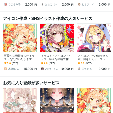
コンをお作りします
界観に合ったアイコンを
2,000
2,000
2,000
ご提供します。
でじるみ千葉我孫子
おちこ（ochiko）
わらび イラストレーター
円
円
円
アイコン作成・SNSイラスト作成の人気サービス
可愛さに極振りしたイラ
イラスト・アイコン・ヘ
アイコン、一枚絵☆立ち
ストを制作いたします ★
ッダー様々な絵柄で作成
絵、目を引くイラスト描
商用利用＆二次利用込
します 商用可！似顔絵・
きます イリアム、サム
5.0
(775)
4.9
(277)
5.0
(337)
み！ミニキャラは小物２
ブログ・インスタ・動画
ネ、live2D、YouTube、歌
15,000
10,000
13,000
点まで無料！★
配信サムネ等用途様々！
ってみたも
木野ねっこ
96no くろの
三笠える
円
円
円
お気に入り登録が多いサービス