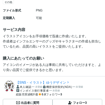
その他
ファイル形式
PNG
定期購入
可能
サービス内容
イラストアイコンをお手頃価格で迅速に作成いたします。

作成者はインフルエンサーのグッズやキャラクターの作成も担当し
ているため、品質の高いイラストをご提供いたします。
購入にあたってのお願い
アイコンのイメージがある人は事前に共有していただけますと、よ
り良い品質でご提供できるかと思います。
【SNS・イラスト】ゆうデザイン
本人確認
機密保持契約(NDA)
未登録
未登録
インボイス発行事業者
未登録
総販売実績
0
評価
0.0
フォロワー
3
出品者に質問
フォロー
3