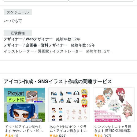
スケジュール
いつでも可
経験職種
デザイナー / Webデザイナー
経験年数 : 2年
デザイナー / 企画書・資料デザイナー
経験年数 : 2年
イラストレーター・漫画家 / イラストレーター
経験年数 : 2年
アイコン作成・SNSイラスト作成の関連サービス
ドット絵アイコン制作し
あなただけのピクトグラ
シンプルなミニキャラ描
ます かわいいドット絵で
ム・アイコン描きます シ
きます 商用OK◎動画素
あなただけのSNS用アイ
ンプル〜ポップまで、世
材・グッズなど
5.0
(1)
5.0
(326)
5.0
(107)