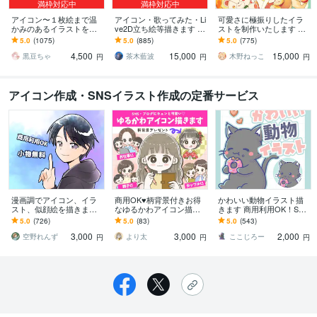
満枠対応中
満枠対応中
アイコン〜１枚絵まで温
アイコン・歌ってみた・Li
可愛さに極振りしたイラ
かみのあるイラストを描
ve2D立ち絵等描きます ち
ストを制作いたします ★
きます ★ココナラ自体が
びキャラや配信用イラス
商用利用＆二次利用込
5.0
(1075)
5.0
(885)
5.0
(775)
初めての方も、お気軽に
ト等、幅広く制作してい
み！ミニキャラは小物２
4,500
15,000
15,000
ご相談ください♪★
ます！
点まで無料！★
黒豆ちゃ
茶木藍波
木野ねっこ
円
円
円
アイコン作成・SNSイラスト作成の定番サービス
漫画調でアイコン、イラ
商用OK♥柄背景付きお得
かわいい動物イラスト描
スト、似顔絵を描きます
なゆるかわアイコン描き
きます 商用利用OK！SN
立ち絵、表情差分、配
ます インスタ|SNS|ブログ
S、ブログ、挿絵等に☆
5.0
(726)
5.0
(83)
5.0
(543)
信、歌ってみた、イラス
アイコンにかわいい似顔
3,000
3,000
2,000
ト全般OK
絵風イラスト
空野れんず
より太
ここじろー
円
円
円