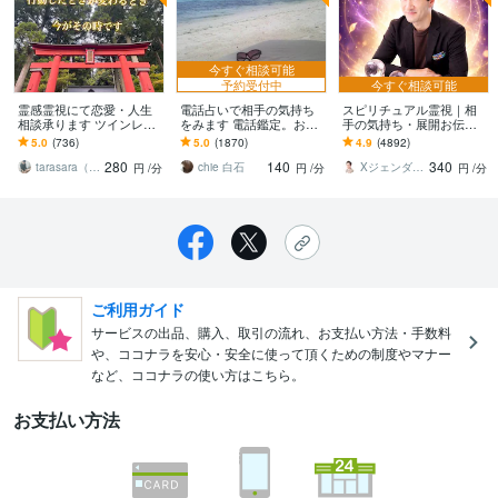
今すぐ相談可能
予約受付中
今すぐ相談可能
霊感霊視にて恋愛・人生
電話占いで相手の気持ち
スピリチュアル霊視｜相
相談承ります ツインレ
をみます 電話鑑定。お相
手の気持ち・展開お伝え
イ・複雑愛など相手の気
手様の気持ちを占いま
します 復縁・複雑愛・片
5.0
(736)
5.0
(1870)
4.9
(4892)
持ちを瞬時にキャッチし
す。
想い・相手の本音☎️読み
280
140
340
ます。
解き成就へ導きます
tarasara（あすか）
chie 白石
Xジェンダー 鑑定士 マサト
円
/分
円
/分
円
/分
ご利用ガイド
サービスの出品、購入、取引の流れ、お支払い方法・手数料
や、ココナラを安心・安全に使って頂くための制度やマナー
など、ココナラの使い方はこちら。
お支払い方法