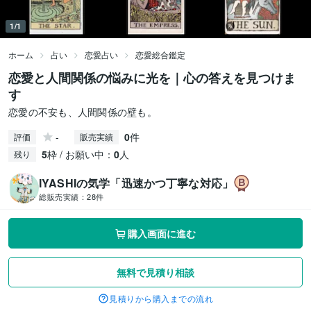
1/1
ホーム
占い
恋愛占い
恋愛総合鑑定
恋愛と人間関係の悩みに光を｜心の答えを見つけま
す
恋愛の不安も、人間関係の壁も。
-
0
件
評価
販売実績
5
枠 / お願い中：
0
人
残り
IYASHIの気学「迅速かつ丁寧な対応」
総販売実績：
28件
購入画面に進む
無料で見積り相談
見積りから購入までの流れ