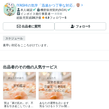
IYASHIの気学「迅速かつ丁寧な対応」
本人確認
機密保持契約(NDA)
インボイス発行事業者
未登録
総販売実績
28
評価
4.9
フォロワー
5
出品者に質問
フォロー
5
スケジュール
素早い対応をこころがけています。
出品者のその他の人気サービス
実は「家の乱れ」が、不
あなたの運勢を占います
運を引き起こしています
気をつけるトラブル/開運