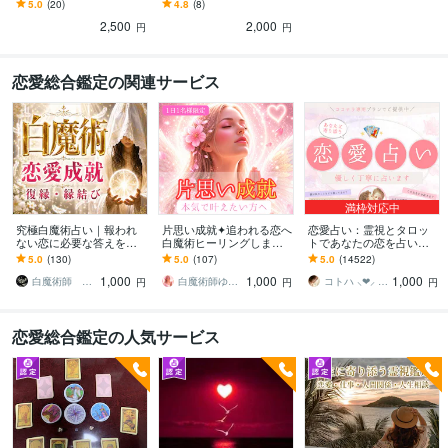
なぜか出費が続く/家族が
方法など/知りたいことお
5.0
(20)
4.8
(8)
ずっとイライラ/ケガが増
知らせ下さい
2,500
2,000
えた/不幸続
円
円
恋愛総合鑑定の関連サービス
満枠対応中
究極白魔術占い｜報われ
片思い成就✦追われる恋へ
恋愛占い：霊視とタロッ
ない恋に必要な答えを伝
白魔術ヒーリングします
トであなたの恋を占いま
えます 復縁・片思い・複
恋愛成就・縁結び・恋愛
す 復縁・片想い・複雑
5.0
(130)
5.0
(107)
5.0
(14522)
雑恋愛｜あの人の本音と
占い｜愛される光の波動
愛・夫婦問題…お悩みに
1,000
1,000
1,000
成就への道を導きます
を届けます
優しく寄り添います♡
白魔術師 ミカエル
白魔術師ゆら｜最高位光術統合師
コトハ ⸜❤︎⸝ 新サービス提供開始✨️
円
円
円
恋愛総合鑑定の人気サービス