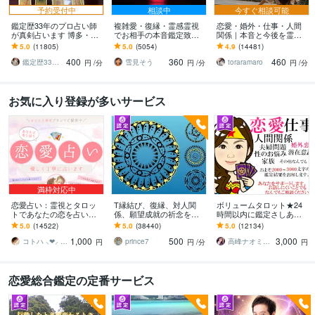
予約受付中
相談中
今すぐ相談可能
鑑定歴33年のプロ占い師
複雑愛・復縁・霊感霊視
恋愛・婚外・仕事・人間
が真剣占います 博多・廓
でお相手の本音鑑定致し
関係｜本音と今後を霊視
屋の純血統占い祈願師
ます 降りて来た言葉をそ
ます 現実重視の鑑定｜本
5.0
(11805)
5.0
(5054)
4.9
(14481)
雷鳥
のままお伝えします。
質と今後の行動を具体的
400
360
460
にお伝えします
鑑定歴33年のプロ占い師 雷鳥
雪見そう
toraramaro
円
/分
円
/分
円
/分
お気に入り登録が多いサービス
満枠対応中
恋愛占い：霊視とタロッ
T縁結び、復縁、対人関
ボリュームタロット★24
トであなたの恋を占いま
係、願望成就の祈念を承
時間以内に鑑定さしあげ
す 復縁・片想い・複雑
ります 対象者の思いと状
ます 3000文字以上の鑑定
5.0
(14522)
5.0
(38440)
5.0
(12134)
愛・夫婦問題…お悩みに
況、対象者との対話、祈
★希望者のみ一部カード
1,000
500
3,000
優しく寄り添います♡
念
開示サービスあり
コトハ ⸜❤︎⸝ 新サービス提供開始✨️
prince7
高峰ナオミ タロット占い師
円
円
/分
円
恋愛総合鑑定の定番サービス