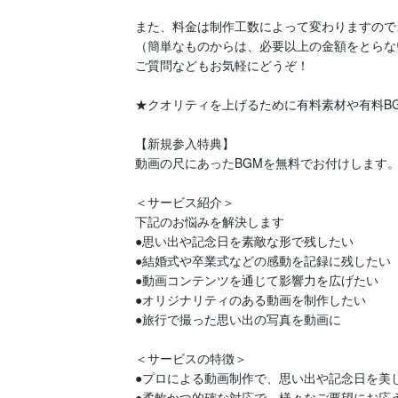
また、料金は制作工数によって変わりますので
（簡単なものからは、必要以上の金額をとらな
ご質問などもお気軽にどうぞ！

★クオリティを上げるために有料素材や有料BG
【新規参入特典】

動画の尺にあったBGMを無料でお付けします。
＜サービス紹介＞

下記のお悩みを解決します

●思い出や記念日を素敵な形で残したい

●結婚式や卒業式などの感動を記録に残したい

●動画コンテンツを通じて影響力を広げたい

●オリジナリティのある動画を制作したい

●旅行で撮った思い出の写真を動画に

＜サービスの特徴＞

●プロによる動画制作で、思い出や記念日を美し
●柔軟かつ的確な対応で、様々なご要望にお応え