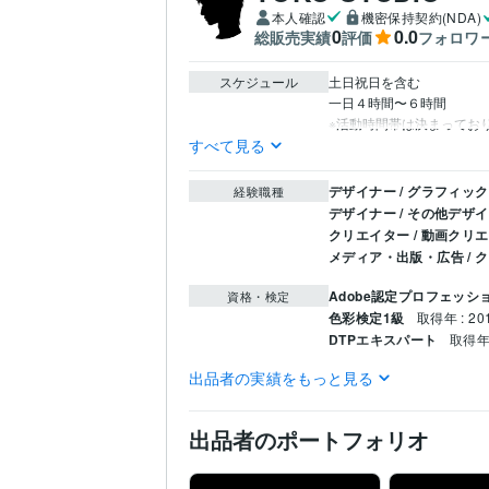
本人確認
機密保持契約(NDA)
0
0.0
総販売実績
評価
フォロワ
スケジュール
土日祝日を含む

一日４時間〜６時間

※活動時間帯は決まってお
すべて見る
デザイナー / グラフィッ
経験職種
デザイナー / その他デザ
クリエイター / 動画クリ
メディア・出版・広告 /
Adobe認定プロフェッシ
資格・検定
色彩検定1級
取得年 : 20
DTPエキスパート
取得年 
出品者の実績をもっと見る
HTML:15年
JavaScript:1
プログラミング言
語・フレームワーク
WordPress:10年
Excel:1
ビジネス・クリエイ
出品者のポートフォリオ
ティブツール
Adobe Photoshop:15年
L
Adobe Audition:3年