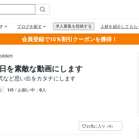
会員登録で10％割引クーポンを獲得！
動画制作
日を素敵な動画にします
式など思い出をカタチにします
1
枠 / お願い中：
0
人
り
お気に入り（4）