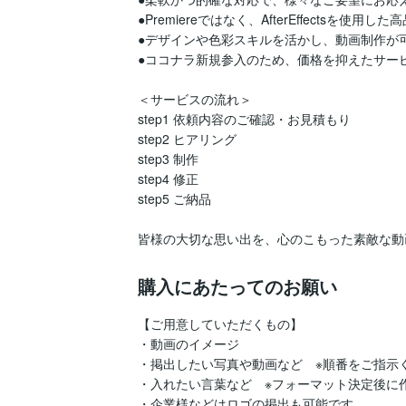
●Premiereではなく、AfterEffectsを使用
●デザインや色彩スキルを活かし、動画制作が可
●ココナラ新規参入のため、価格を抑えたサービ
＜サービスの流れ＞

step1 依頼内容のご確認・お見積もり

step2 ヒアリング

step3 制作

step4 修正

step5 ご納品

皆様の大切な思い出を、心のこもった素敵な動
購入にあたってのお願い
【ご用意していただくもの】

・動画のイメージ

・掲出したい写真や動画など　※順番をご指示く
・入れたい言葉など　※フォーマット決定後に作
・企業様などはロゴの掲出も可能です
