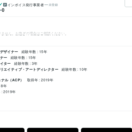
インボイス発行事業者
未登録
0
ー
りません。お急ぎの場合はご相談ください。
クデザイナー
経験年数 : 15年
イナー
経験年数 : 15年
エイター
経験年数 : 3年
 クリエイティブ・アートディレクター
経験年数 : 10年
ョナル（ACP）
取得年 : 2019年
18年
: 2019年
5年
PHP:3年
CSS:15年
5年
PowerPoint:15年
Word:15年
Google Analytics:15年
Google Search Console:
ightroom:15年
Adobe Premiere Pro:3年
Adobe Illustrator:15年
Adobe After Effe