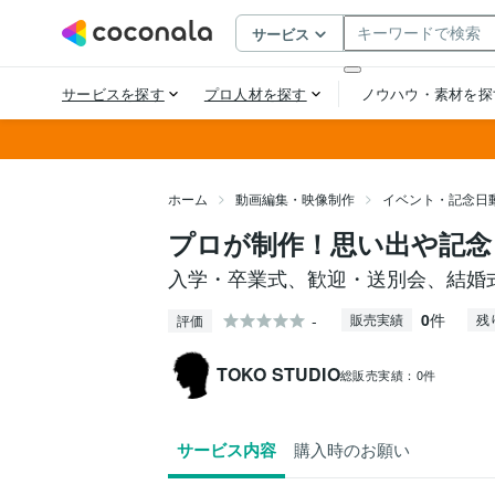
ホーム
動画編集・映像制作
イベント・記念日
プロが制作！思い出や記念
入学・卒業式、歓迎・送別会、結婚
0
件
-
販売実績
残
評価
TOKO STUDIO
総販売実績：
0件
サービス内容
購入時のお願い