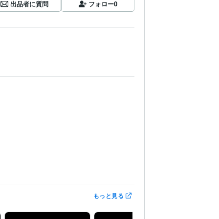
出品者に質問
フォロー
0
15年
ChatGPT:2年
Adobe Firefly:2年
もっと見る
cts:3年
Character Animator:3年