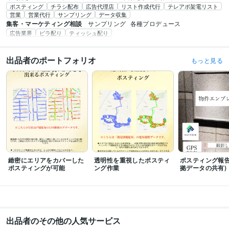
ポスティング
チラシ配布
広告代理店
リスト作成代行
テレアポ架電リスト
営業
営業代行
サンプリング
データ収集
集客・マーケティング相談
サンプリング
各種プロデュース
広告業界
ビラ配り
ティッシュ配り
出品者のポートフォリオ
もっと見る
緻密にエリアをカバーした
透明性を重視したポスティ
ポスティング報告
ポスティングが可能
ング作業
拠データの共有)
出品者のその他の人気サービス