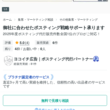
1/1
ホーム
集客・マーケティング相談
その他集客・マーケティング
御社に合わせたポスティング戦略サポート承ります
2025年度ポスティング代行販売件数全国1位のプロがご対応！
5.0
(4)
6
件
評価
販売実績
4
枠 / お願い中：
0
人
残り
ヨコイチ広告｜ポスティング代行パートナー
総販売実績：
81件
プラチナ認定者の
サービス
直近3ヶ月で高い実績を維持した、信頼性の高い出品者のサービス
です
無料で見積り相談
見積りから購入までの流れ