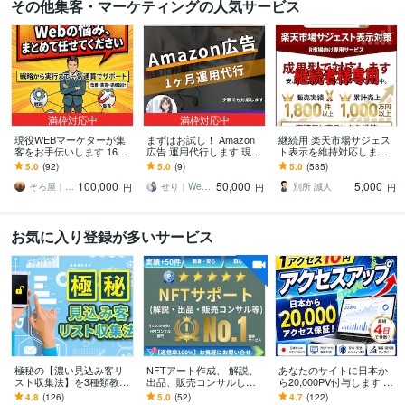
その他集客・マーケティングの人気サービス
満枠対応中
満枠対応中
現役WEBマーケターが集
まずはお試し！ Amazon
継続用 楽天市場サジェス
客をお手伝いします 16の
広告 運用代行します 現役
ト表示を維持対応します
ノウハウから御社に合っ
の1,000万円運用者があな
成果達成後の表示維持・
5.0
(92)
5.0
(9)
5.0
(535)
た方法と戦略を進呈！！
たの商品の魅力を伝えま
再対応を行います
100,000
50,000
5,000
す！
ぞろ屋｜勝てるホームページ作成会社
せり｜Web広告サポート・運用相談
別所 誠人
円
円
円
お気に入り登録が多いサービス
極秘の【濃い見込み客リ
NFTアート作成、 解説、
あなたのサイトに日本か
スト収集法】を3種類教え
出品、販売コンサルしま
ら20,000PV付与します サ
ます ■【広告費ゼロで収
す ●NFT取引経験5年・日
イト・ブログのアクセス
4.8
(126)
5.0
(52)
4.7
(122)