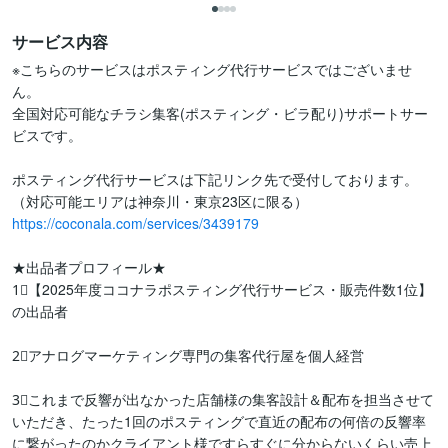
サービス内容
※こちらのサービスはポスティング代行サービスではございませ
ん。

全国対応可能なチラシ集客(ポスティング・ビラ配り)サポートサー
ビスです。

ポスティング代行サービスは下記リンク先で受付しております。

https://coconala.com/services/3439179
★出品者プロフィール★

1⃣【2025年度ココナラポスティング代行サービス・販売件数1位】
の出品者

2⃣アナログマーケティング専門の集客代行屋を個人経営

3⃣これまで反響が出なかった店舗様の集客設計＆配布を担当させて
いただき、たった1回のポスティングで直近の配布の何倍の反響率
に繋がったのかクライアント様ですらすぐに分からないくらい売上