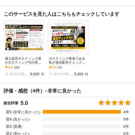
このサービスを見た人はこちらもチェックしています
個人経営ポスティング屋
ポスティング業者である
がポスティング代行承り
私が巡回配布チェック承
ます 神奈川・都内エリア
ります ポスティングのプ
5.0
(42)
5.0
(4)
対応！エリアに合わせた
ロだから分かる配布の品
9,000
5,000
効果的なポスティング
質と精度をご報告
ヨコイチ広告｜ポスティング代行パートナー
ヨコイチ広告｜ポスティング代行パートナー
円
円
評価・感想（4件）- 非常に良かった
5.0
総合評価
星5 (非常に良かった)
4件
星4 (良かった)
0件
星3 (普通)
0件
星2 (悪かった)
0件