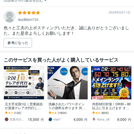
2025年3月11日
4sz8kbm7zh
色々と工夫の上ポスティングいただき、誠にありがとうございまし
た。また是非よろしくお願いします！
参考になった
このサービスを買った人がよく購入しているサービス
元大手全国1位｜営業統括
洗練されたパワーポイン
外部SEO対策！DR30～80
が直接テレアポ代行しま
トの資料を作ります 外資
以上に引き上げます オプ
す IS代行実績150社超え！
系企業のビジネスのプロ
ションでDR40,DR50,DR6
4.7
(132)
4.9
(1804)
5.0
(605)
高品質・高実績で追加費
が差がつくパワーポイン
0,DR70以上も可能
15,000
4,000
9,000
用一切不要！
トをご提供！
営業代行・SNSのプロ 〜コアタクト〜
mak7
Hana_aff
円
円
円