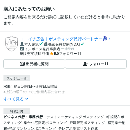
購入にあたってのお願い
ご相談内容を出来るだけ詳細に記載していただけると非常に助かり
ます。
ヨコイチ広告｜ポスティング代行パートナー
本人確認
機密保持契約(NDA)
インボイス発行事業者
未登録
総販売実績
81
評価
5.0
フォロワー
11
出品者に質問
フォロー
11
スケジュール
稼働可能日:月曜日〜金曜日,日曜日

※上記の曜日の中でご依頼内容に合わせ...
すべて見る
得意分野
ビジネス代行・事務代行
テストマーケティングポスティング
軒並配布ポ
スティング
集合住宅限定ポスティング
戸建限定ポスティング
指定集合配
布※指定マンションポスティング
テレアポ架電リスト作成