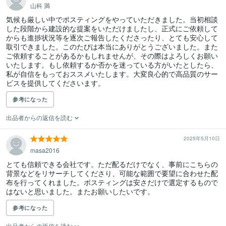
山科 満
気候も厳しい中でポスティングをやっていただきました。当初相談
した段階から建設的な提案をいただけましたし、正式にご依頼して
からも進捗状況等を逐次ご報告したくださったり、とても安心して
取引できました。このたびは本当にありがとうございました。また
ご依頼することがあるかもしれませんが、その際はよろしくお願い
いたします。もし依頼するか否かを迷っている方がいたとしたら、
私が自信をもっておススメいたします。大変良心的で高品質のサー
ビスを提供してくださいます。
参考になった
出品者からの返信を読む
2025年5月10日
masa2016
とても信頼できる会社です。ただ配るだけでなく、事前にこちらの
背景などをリサーチしてくださり、可能な範囲で要望に合わせた配
布を行ってくれました。ポスティングは安さだけで選定するもので
はないと思いました。またお願いしたいです。
参考になった
出品者からの返信を読む