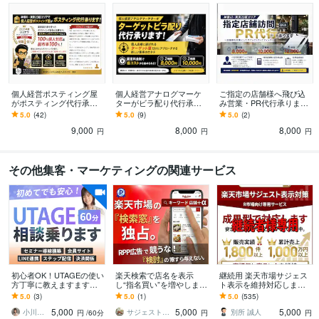
個人経営ポスティング屋
個人経営アナログマーケ
ご指定の店舗様へ飛び込
がポスティング代行承り
ターがビラ配り代行承り
み営業・PR代行承ります
ます 神奈川・都内エリア
ます 個人店様に選ばれる
神奈川・都内エリアで元
5.0
(42)
5.0
(9)
5.0
(2)
対応！エリアに合わせた
ターゲットビラ配り代行
訪販営業経験者がダイレ
9,000
8,000
8,000
効果的なポスティング
で効果的に新規集客
クトPR代行
円
円
円
その他集客・マーケティングの関連サービス
初心者OK！UTAGEの使い
楽天検索で店名を表示
継続用 楽天市場サジェス
方丁寧に教えますます
し“指名買い”を増やします
ト表示を維持対応します
「よく分からない」を一
RPP広告は限界。次は楽
成果達成後の表示維持・
5.0
(3)
5.0
(1)
5.0
(535)
緒に解消します！購入前
天サジェストで集客する
再対応を行います
5,000
5,000
5,000
相談にも◎
時代
小川さき＠UTAGE構築＆LPデザイン
サジェストプロ
別所 誠人
円
/60分
円
円