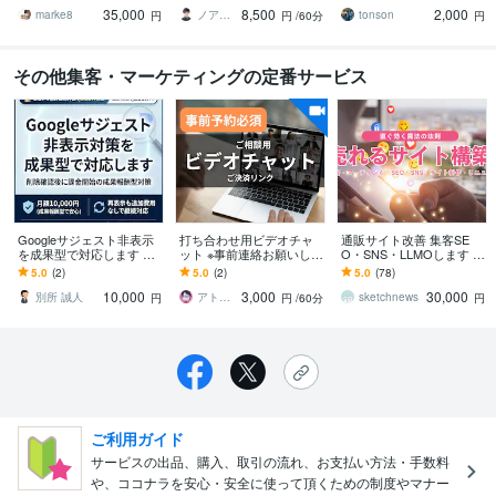
集】応援キャンペーン！
英バイリンガルのプロが
アップをサポートしま
35,000
8,500
2,000
サポート●
す！
marke8
ノア・Noa
tonson
円
円
/60分
円
その他集客・マーケティングの定番サービス
Googleサジェスト非表示
打ち合わせ用ビデオチャ
通販サイト改善 集客SE
を成果型で対応します 削
ット ※事前連絡お願いしま
O・SNS・LLMOします イ
除確認後に課金開始の成
す 事前にご連絡いただい
ンスタ・BASE（ベー
5.0
(2)
5.0
(2)
5.0
(78)
果報酬型対策
たクライアント様向けの
ス）・ストアズ・楽天・
10,000
3,000
30,000
ビデオチャットです
ショピファイ等
別所 誠人
アトレイユのかず
sketchnews
円
円
/60分
円
ご利用ガイド
サービスの出品、購入、取引の流れ、お支払い方法・手数料
や、ココナラを安心・安全に使って頂くための制度やマナー