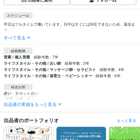
スケジュール
平日はフルタイムで働いています。日中はすぐには対応できないため、返信ま
で...
すべて見る
経験職種
営業 / 個人営業
経験年数 : 7年
ライフスタイル・その他 / 占い師
経験年数 : 2年
ライフスタイル・その他 / マッサージ師・セラピスト
経験年数 : 4年
ライフスタイル・その他 / 保育士・ベビーシッター
経験年数 : 9年
得意分野
占い
タロット占い
恋愛 仕事 占い
出品者の実績をもっと見る
占い
ルノルマンカード占い
手相
出品者のポートフォリオ
もっと見る