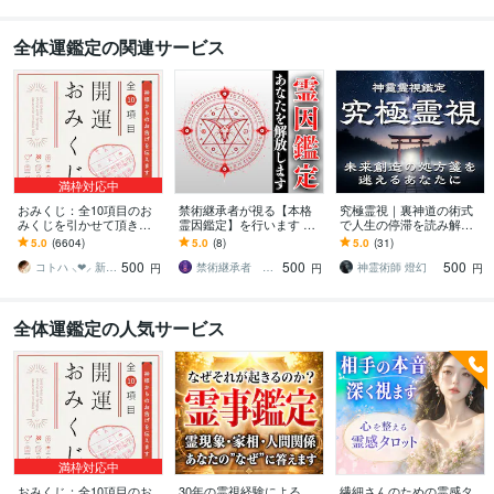
全体運鑑定の関連サービス
満枠対応中
おみくじ：全10項目のお
禁術継承者が視る【本格
究極霊視｜裏神道の術式
みくじを引かせて頂きま
霊因鑑定】を行います 家
で人生の停滞を読み解き
す ㊙あなた様がこの先ど
系因果・先祖・土地・人
ます 守護霊・復縁・不
5.0
(6604)
5.0
(8)
5.0
(31)
う進むかの道しるべにな
間関係・悪縁・霊干渉・
倫・子宝・家族・離婚・
500
500
500
さってください！
因縁・結界浄化
子供・仕事・人間関係
コトハ ⸜❤︎⸝ 新サービス提供開始✨️
禁術継承者 龍空（リューク）
神霊術師 燈幻
円
円
円
全体運鑑定の人気サービス
満枠対応中
おみくじ：全10項目のお
30年の霊視経験による
繊細さんのための霊感タ