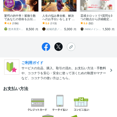
驚愕の的中率！紫微斗数
人生の悩み事全般、解決
霊感タロットで1質問を3
であなたの宿命をお伝え
へのお手伝いをします 仕
つの観点から詳細鑑定し
します あなたも知らな
事、財運、人間関係、運
ます ジャンル問わず。状
4.9
(156)
5.0
(113)
5.0
(52)
い、自分の生まれ持った
勢などなど、何でもご相
況により時期や具体的ア
8,500
5,000
1,500
本質を知りたい人へ
談ください
ドバイスまで深掘り！
悠木美里⭐️転職専門・紫微斗数占い師
結城武彦／幽木武彦
meixiメイシー☆幸せ引き寄せる占い師
円
円
円
ご利用ガイド
サービスの出品、購入、取引の流れ、お支払い方法・手数料
や、ココナラを安心・安全に使って頂くための制度やマナー
など、ココナラの使い方はこちら。
お支払い方法