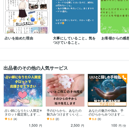
占いを始めた理由
大事にしていること。気を
お客様からの感
つけていること。
出品者のその他の人気サービス
予約受付中
占い師になりたい人限定✳︎
手のひらから、あなたの
あなたの魅力や強み、手
タロット鑑定致します 現
魅力みつけます いいとこ
のひらからみつけます 自
状・行動のアドバイスな
探しの手相鑑定☆自分を
分を知って好きになるた
5.0
(4)
5.0
(2)
5.0
(3)
ど、今出せる一歩を探す
知って好きになる♡
めのいいとこ探しの手相
1,500
2,500
100
お手伝い。
鑑定☆
円
円
円
/分