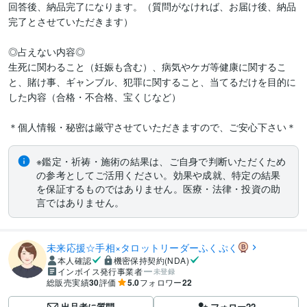
回答後、納品完了になります。（質問がなければ、お届け後、納品
完了とさせていただきます）

◎占えない内容◎

生死に関わること（妊娠も含む）、病気やケガ等健康に関するこ
と、賭け事、ギャンブル、犯罪に関すること、当てるだけを目的に
した内容（合格・不合格、宝くじなど） 

＊個人情報・秘密は厳守させていただきますので、ご安心下さい＊
※鑑定・祈祷・施術の結果は、ご自身で判断いただくため
の参考としてご活用ください。効果や成就、特定の結果
を保証するものではありません。医療・法律・投資の助
言ではありません。
未来応援☆手相×タロットリーダーふくぷく
本人確認
機密保持契約(NDA)
インボイス発行事業者
未登録
総販売実績
30
評価
5.0
フォロワー
22
出品者に質問
フォロー
22