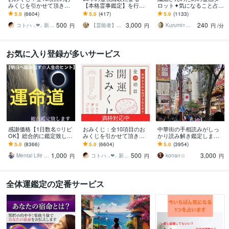
みくじを引かせて頂きま
【本格霊事鑑定】を行い
ロット✦気になること占い
す ㊙あなた様がこの先ど
ます 霊現象・家相・家
ます 不安やモヤモヤを整
5.0
(6604)
5.0
(417)
5.0
(1133)
う進むかの道しるべにな
系・先祖・土地・人間関
理し、あなたの自分軸を
500
3,000
240
さってください！
係・悪縁・因縁・厄払い
整えます⭐️
コトハ ⸜❤︎⸝ 新サービス提供開始✨️
【霊能者】天晴
Kurumi⭐️精霊占い
円
円
円
/分
お気に入り登録が多いサービス
満枠対応中
感謝価格【1日数名✩リピ
おみくじ：全10項目のお
中華街の手相読みがしっ
OK】総合的に鑑定致しま
みくじを引かせて頂きま
かり読み解き鑑定します
す ✞後悔させません【未
す ㊙あなた様がこの先ど
☆今後10年ほどの流れか
5.0
(8366)
5.0
(6604)
5.0
(3954)
来を良くする✩人生のヒン
う進むかの道しるべにな
ら、良い時期、悪い時期
1,000
500
3,000
ト】アドバイス付
さってください！
もお伝えします
Mental Life Design
コトハ ⸜❤︎⸝ 新サービス提供開始✨️
konan☆
円
円
円
全体運鑑定の定番サービス