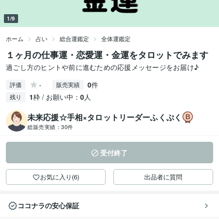
1/9
ホーム
占い
総合運鑑定
全体運鑑定
１ヶ月の仕事運・恋愛運・金運をタロットでみます
過ごし方のヒントや前に進むための応援メッセージをお届け♪
-
0
件
評価
販売実績
1
枠 / お願い中：
0
人
残り
未来応援☆手相×タロットリーダーふくぷく
総販売実績：
30件
受付終了
お気に入り(6)
出品者に質問
ココナラの安心保証