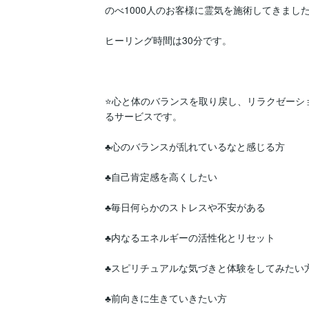
のべ1000人のお客様に霊気を施術してきました
ヒーリング時間は30分です。

⭐心と体のバランスを取り戻し、リラクゼーシ
るサービスです。

♣️心のバランスが乱れているなと感じる方

♣️自己肯定感を高くしたい

♣️毎日何らかのストレスや不安がある

♣️内なるエネルギーの活性化とリセット

♣️スピリチュアルな気づきと体験をしてみたい方
♣️前向きに生きていきたい方
