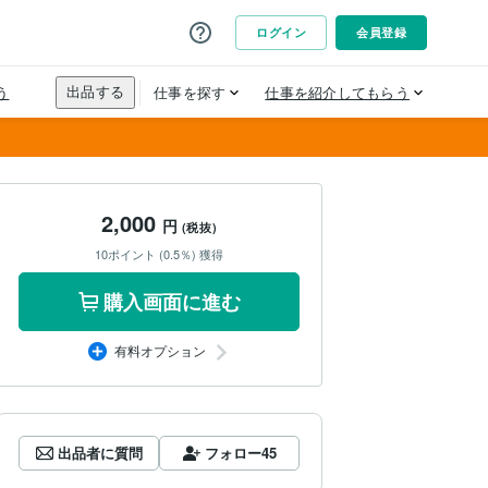
2,000
円
(税抜)
10ポイント (0.5％) 獲得
購入画面に進む
有料オプション
出品者に質問
フォロー
45