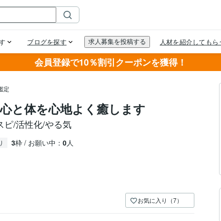
会員登録で10％割引クーポンを獲得！
鑑定
心と体を心地よく癒します
スピ/活性化/やる気
3
枠 / お願い中：
0
人
り
お気に入り（7）