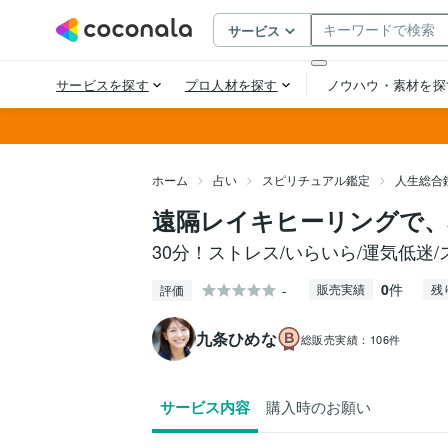
ホーム
占い
スピリチュアル鑑定
人生総合
遠隔レイキヒーリングで、
30分！ストレス/いらいら/運気低迷/
0
件
-
販売実績
残
評価
九条ひめな
総販売実績：
106件
サービス内容
購入時のお願い