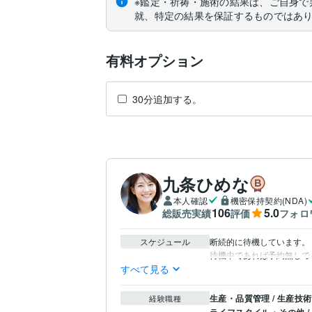
※鑑定・祈祷・施術の結果は、ご自身で
就、特定の結果を保証するものではあ
有料オプション
30分追加する。
九条ひめな
本人確認
機密保持契約(NDA)
106
5.0
総販売実績
評価
フォロ
スケジュール
断続的に待機しています。

すべて見る
生産・品質管理 / 生産技
経験職種