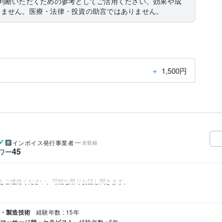
判断いただくための参考としてご活用ください。効果や成
りません。医療・法律・投資の助言ではありません。
＋
1,500円
インボイス発行事業者
未登録
45
ワー
術・製造技術
経験年数 : 15年
経験年数 : 5年