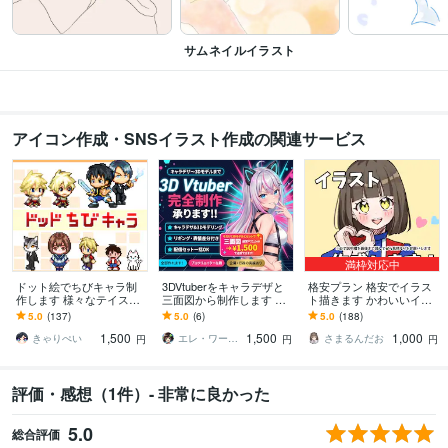
サムネイルイラスト
アイコン作成・SNSイラスト作成の関連サービス
満枠対応中
ドット絵でちびキャラ制
3DVtuberをキャラデザと
格安プラン 格安でイラス
作します 様々なテイスト
三面図から制作します 配
ト描きます かわいいイラ
のちびキャラを作成しま
信画面/背景/ネームロゴ/離
ストを安く早く提供しま
5.0
(137)
5.0
(6)
5.0
(188)
す
席中/待機中/OP/EDセット
す！
1,500
1,500
1,000
きゃりぺい
エレ・ワークス｜Vtuber制作
さまるんだお
円
円
円
評価・感想（1件）- 非常に良かった
5.0
総合評価