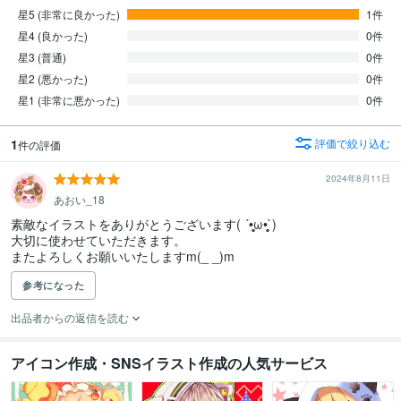
星5 (非常に良かった)
1件
星4 (良かった)
0件
星3 (普通)
0件
星2 (悪かった)
0件
星1 (非常に悪かった)
0件
1
評価で絞り込む
件の評価
2024年8月11日
あおい_18
素敵なイラストをありがとうございます( ´•̥̥̥ω•̥̥̥`)

大切に使わせていただきます。

またよろしくお願いいたしますm(_ _)m
参考になった
出品者からの返信を読む
アイコン作成・SNSイラスト作成の人気サービス