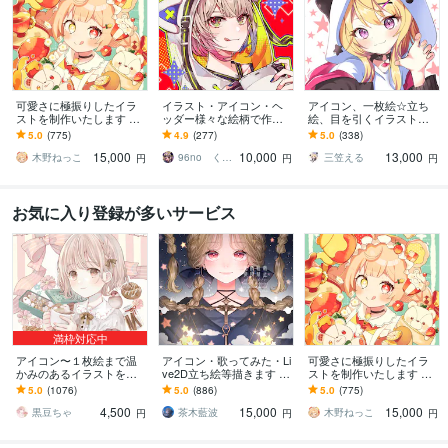
可愛さに極振りしたイラ
イラスト・アイコン・ヘ
アイコン、一枚絵☆立ち
ストを制作いたします ★
ッダー様々な絵柄で作成
絵、目を引くイラスト描
商用利用＆二次利用込
します 商用可！似顔絵・
きます イリアム、サム
5.0
(775)
4.9
(277)
5.0
(338)
み！ミニキャラは小物２
ブログ・インスタ・動画
ネ、live2D、YouTube、歌
15,000
10,000
13,000
点まで無料！★
配信サムネ等用途様々！
ってみたも
木野ねっこ
96no くろの
三笠える
円
円
円
お気に入り登録が多いサービス
満枠対応中
アイコン〜１枚絵まで温
アイコン・歌ってみた・Li
可愛さに極振りしたイラ
かみのあるイラストを描
ve2D立ち絵等描きます ち
ストを制作いたします ★
きます ★ココナラ自体が
びキャラや配信用イラス
商用利用＆二次利用込
5.0
(1076)
5.0
(886)
5.0
(775)
初めての方も、お気軽に
ト等、幅広く制作してい
み！ミニキャラは小物２
4,500
15,000
15,000
ご相談ください♪★
ます！
点まで無料！★
黒豆ちゃ
茶木藍波
木野ねっこ
円
円
円