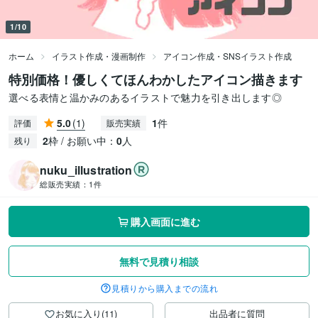
1/10
ホーム
イラスト作成・漫画制作
アイコン作成・SNSイラスト作成
特別価格！優しくてほんわかしたアイコン描きます
選べる表情と温かみのあるイラストで魅力を引き出します◎
5.0
(1)
1
件
評価
販売実績
2
枠 / お願い中：
0
人
残り
nuku_illustration
総販売実績：
1件
購入画面に進む
無料で見積り相談
見積りから購入までの流れ
お気に入り(11)
出品者に質問