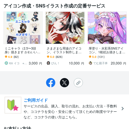
アイコン作成・SNSイラスト作成の定番サービス
ミニキャラ（2.5〜3頭
さまざまな用途のアイコ
厚塗り・水彩系SNSアイ
身）描きます かわいいイ
ン、イラスト制作します
コン、1枚絵お描きします
ラストが得意です。キャ
似顔絵や配信など、綺麗
かわいい・かっこいい
4.9
(82)
5.0
(826)
5.0
(131)
ラデザもお任せくださ
な色彩のイラストをお届
系、闇・病み系の人間を
3,000
10,000
20,000
い！
けします
描くのが得意です！
ico イコ ※次回着手11月下旬
ぴん！
てむ親子丼
円
円
円
ご利用ガイド
サービスの出品、購入、取引の流れ、お支払い方法・手数料
や、ココナラを安心・安全に使って頂くための制度やマナー
など、ココナラの使い方はこちら。
お支払い方法