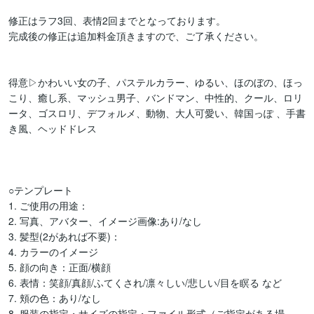
修正はラフ3回、表情2回までとなっております。

完成後の修正は追加料金頂きますので、ご了承ください。

得意▷かわいい女の子、パステルカラー、ゆるい、ほのぼの、ほっ
こり、癒し系、マッシュ男子、バンドマン、中性的、クール、ロリ
ータ、ゴスロリ、デフォルメ、動物、大人可愛い、韓国っぽ 、手書
き風、ヘッドドレス

○テンプレート

1. ご使用の用途：

2. 写真、アバター、イメージ画像:あり/なし

3. 髪型(2があれば不要)：

4. カラーのイメージ

5. 顔の向き：正面/横顔

6. 表情：笑顔/真顔/ふてくされ/凛々しい/悲しい/目を瞑る など

7. 頬の色：あり/なし

8. 服装の指定・サイズの指定・ファイル形式（ご指定がある場