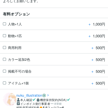
有料オプション
＋
1,000円
人物+1人
＋
1,000円
動物+1匹
＋
500円
商用利用
＋
500円
カラー追加2色
＋
500円
掲載不可の場合
＋
500円
アイテム+1個
nuku_illustration
本人確認
機密保持契約(NDA)
インボイス発行事業者
未登録
総販売実績
1
評価
5.0
フォロワー
6