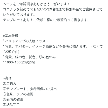
ページをご確認頂きありがとうございます！

ココナラを初めて間もないので3名様まで特別料金でご案内させて
いただいております。

テンプレートあり！ご依頼主様のご希望沿って描きます。

○基本仕様

* バストアップの人物イラスト

* 写真、アバター、イメージ画像などを参考に描きます。（なくて
もOKです）

* 背景、線の色、髪色、頬の色のみ

* 1000×1000pxのpng

○流れ

①ご購入

②テンプレート、参考画像のご提出

③色味、ラフの確認

④表情の確認

⑤納品完了
