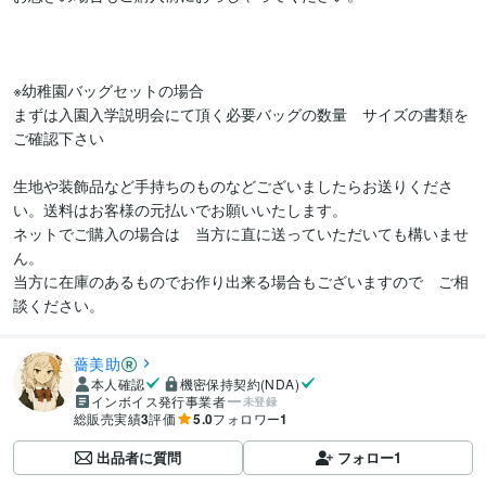
※幼稚園バッグセットの場合

まずは入園入学説明会にて頂く必要バッグの数量　サイズの書類を
ご確認下さい

生地や装飾品など手持ちのものなどございましたらお送りくださ
い。送料はお客様の元払いでお願いいたします。

ネットでご購入の場合は　当方に直に送っていただいても構いませ
ん。

当方に在庫のあるものでお作り出来る場合もございますので　ご相
薔美助
本人確認
機密保持契約(NDA)
インボイス発行事業者
未登録
総販売実績
3
評価
5.0
フォロワー
1
出品者に質問
フォロー
1