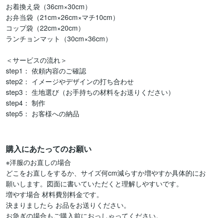
お着換え袋（36cm×30cm）

お弁当袋（21cm×26cm×マチ10cm）

コップ袋（22cm×20cm）

ランチョンマット（30cm×36cm）

＜サービスの流れ＞

step1： 依頼内容のご確認

step2： イメージやデザインの打ち合わせ

step3： 生地選び（お手持ちの材料をお送りください）

step4： 制作　

step5： お客様への納品

購入にあたってのお願い
※洋服のお直しの場合

どこをお直しをするか、サイズ何cm減らすか増やすか具体的にお
願いします。図面に書いていただくと理解しやすいです。

増やす場合 材料費別料金です。

決まりましたら お品をお送りください。

お急ぎの場合もご購入前におっしゃってください。
