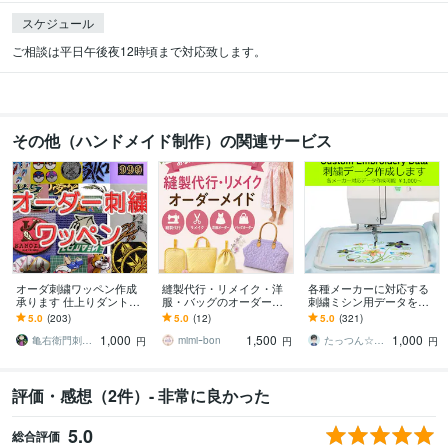
スケジュール
ご相談は平日午後夜12時頃まで対応致します。
その他（ハンドメイド制作）の関連サービス
オーダ刺繍ワッペン作成
縫製代行・リメイク・洋
各種メーカーに対応する
承ります 仕上りダントツ
服・バッグのオーダー承
刺繍ミシン用データを作
な亀右衛門刺しゅう工房
ります あなたの「こんな
ります ブラザー・ジャノ
5.0
(203)
5.0
(12)
5.0
(321)
です。
のあったら良いな❣️」を形
メ・シンガー等オリジナ
1,000
1,500
1,000
にします。
ル刺繍データの作成
亀右衛門刺しゅう工房
mimiｰbon
たっつん☆刺しゅうデータ作成
円
円
円
評価・感想（2件）- 非常に良かった
5.0
総合評価