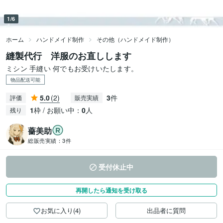
1/6
ホーム
ハンドメイド制作
その他（ハンドメイド制作）
縫製代行 洋服のお直しします
ミシン 手縫い 何でもお受けいたします。
物品配送可能
5.0
(2)
3
件
評価
販売実績
1
枠 / お願い中：
0
人
残り
薔美助
総販売実績：
3件
受付休止中
再開したら通知を受け取る
お気に入り(4)
出品者に質問