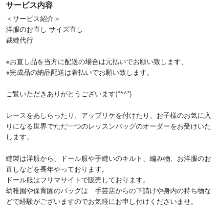
サービス内容
＜サービス紹介＞

洋服のお直し サイズ直し

裁縫代行

※お直し品を当方に配送の場合は元払いでお願い致します、

※完成品の納品配送は着払いでお願い致します。

ご覧いただきありがとうございます(*^^*)

レースをあしらったり、アップリケを付けたり、お子様のお気に入
りになる世界でただ一つのレッスンバッグのオーダーをお受けいた
します。

縫製は洋服から、ドール服や手縫いのキルト、編み物、お洋服のお
直しなどを長年やっております。

ドール服はフリマサイトで販売しております。

幼稚園や保育園のバッグは　手芸店からの下請けや身内の持ち物な
どで経験がございますのでお気軽にお申し付けくださいませ。
