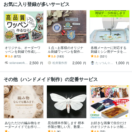
お気に入り登録が多いサービス
オリジナル、オーダーワ
１点～お客様のオリジナ
各種メーカーに対応する
ッペンを刺繍で作成しま
ル刺繍ワッペンを製作し
刺繍ミシン用データを作
す 特別な一品を。絵柄や
ます 高品質なワッペンを
ります ブラザー・ジャノ
5.0
(672)
5.0
(183)
5.0
(321)
図案、画像を刺繍ワッペ
お手軽に :-)
メ・シンガー等オリジナ
2,500
2,000
1,000
ンでお作りします。
ル刺繍データの作成
solanaworks ソラナワークス
松井製作所
たっつん☆刺しゅうデータ作成
円
円
円
その他（ハンドメイド制作）の定番サービス
あなただけの編み物をオ
昆虫標本作製します 標本
お好きな画像で自分だけ
ーダーメイドでお作りし
作製が難しい方、数量が
のオリジナルトレカ制作
ます 小物からウェアまで
多く自分一人で処理しき
します 名刺、会員証とし
-
5.0
(4)
4.9
(35)