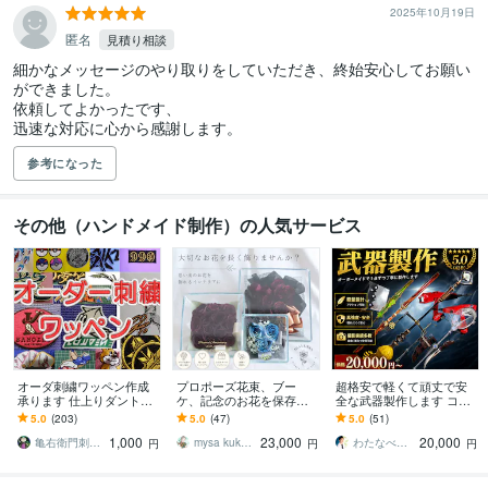
2025年10月19日
匿名
見積り相談
細かなメッセージのやり取りをしていただき、終始安心してお願い
ができました。

依頼してよかったです、

参考になった
その他（ハンドメイド制作）の人気サービス
オーダ刺繍ワッペン作成
プロポーズ花束、ブー
超格安で軽くて頑丈で安
承ります 仕上りダントツ
ケ、記念のお花を保存し
全な武器製作します コス
な亀右衛門刺しゅう工房
ます 結婚式のブーケ、プ
プレや舞台などでも使え
5.0
(203)
5.0
(47)
5.0
(51)
です。
ロポーズ花束…大切なお
る武器をお作りします！
1,000
23,000
20,000
花を長く楽しみたい方
武器防具造形
亀右衛門刺しゅう工房
mysa kukka_flower
わたなべせいや
円
円
円