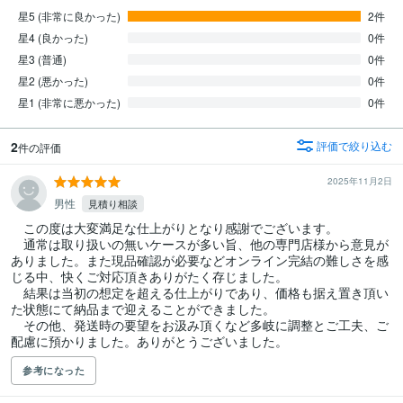
星5 (非常に良かった)
2件
星4 (良かった)
0件
星3 (普通)
0件
星2 (悪かった)
0件
星1 (非常に悪かった)
0件
2
評価で絞り込む
件の評価
2025年11月2日
男性
見積り相談
　この度は大変満足な仕上がりとなり感謝でございます。

　通常は取り扱いの無いケースが多い旨、他の専門店様から意見が
ありました。また現品確認が必要などオンライン完結の難しさを感
じる中、快くご対応頂きありがたく存じました。

　結果は当初の想定を超える仕上がりであり、価格も据え置き頂い
た状態にて納品まで迎えることができました。

　その他、発送時の要望をお汲み頂くなど多岐に調整とご工夫、ご
配慮に預かりました。ありがとうございました。
参考になった