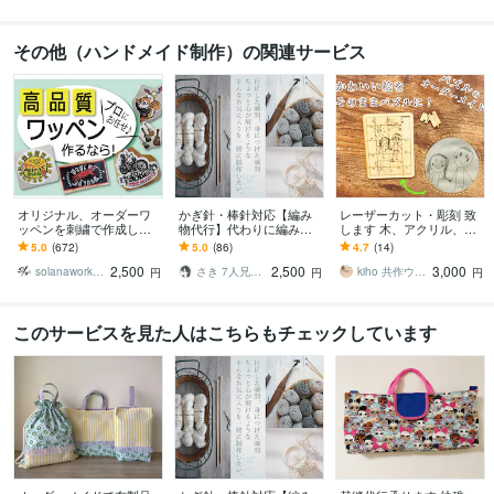
その他（ハンドメイド制作）の関連サービス
オリジナル、オーダーワ
かぎ針・棒針対応【編み
レーザーカット・彫刻 致
ッペンを刺繍で作成しま
物代行】代わりに編み物
します 木、アクリル、
す 特別な一品を。絵柄や
します 世界にひとつだけ
布、皮、紙のカット＆彫
5.0
(672)
5.0
(86)
4.7
(14)
図案、画像を刺繍ワッペ
の心が弾むお気に入りを
刻（形・絵・文字・写
2,500
2,500
3,000
ンでお作りします。
一緒に制作しませんか？
真）
solanaworks ソラナワークス
さき 7人兄弟のママ
kiho 共作ウッドワークス
円
円
円
このサービスを見た人はこちらもチェックしています