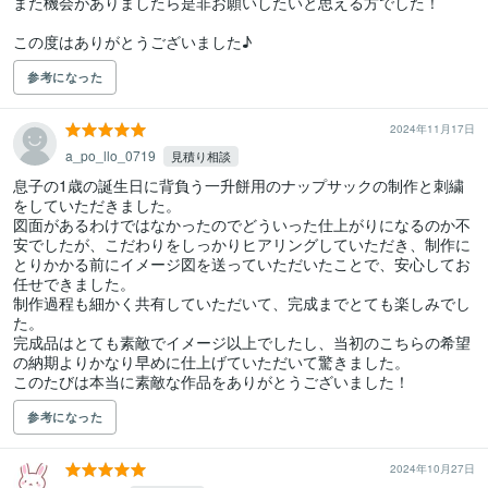
また機会がありましたら是非お願いしたいと思える方でした！

この度はありがとうございました♪
参考になった
2024年11月17日
a_po_llo_0719
見積り相談
息子の1歳の誕生日に背負う一升餅用のナップサックの制作と刺繍
をしていただきました。

図面があるわけではなかったのでどういった仕上がりになるのか不
安でしたが、こだわりをしっかりヒアリングしていただき、制作に
とりかかる前にイメージ図を送っていただいたことで、安心してお
任せできました。

制作過程も細かく共有していただいて、完成までとても楽しみでし
た。

完成品はとても素敵でイメージ以上でしたし、当初のこちらの希望
の納期よりかなり早めに仕上げていただいて驚きました。

このたびは本当に素敵な作品をありがとうございました！
参考になった
2024年10月27日