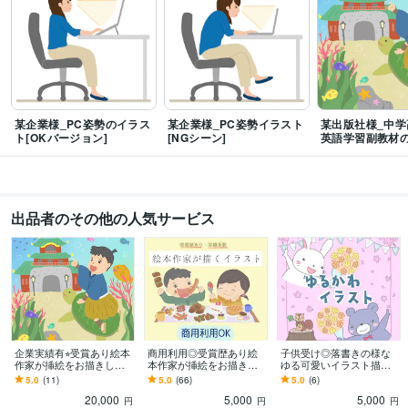
管理栄養士
取得年 : 2017年
普通自動車第一種運転免許
取得年 : 2015年
ビジネス・クリエイティブツール
Adobe Fresco:5年
得意分野
某企業様_PC姿勢のイラス
某企業様_PC姿勢イラスト
某出版社様_中学
イラスト作成・漫画制作
デジタルイラスト
絵本作成
ト[OKバージョン]
[NGシーン]
英語学習副教材
イラスト業界
住まい・美容・生活相談
献立作成、レシピ考案、コラム執筆
ハンドメイ
ド
食品業界
ハンドメイド
出品者のその他の人気サービス
語学力
英語
日常会話レベル
企業実績有⭐︎受賞あり絵本
商用利用◎受賞歴あり絵
子供受け◎落書きの様な
作家が挿絵をお描きしま
本作家が挿絵をお描きし
ゆる可愛いイラスト描き
す 商用利用OK！/雑誌挿
ます 挿絵イラスト、絵
ます 絵本コンクールで受
5.0
(11)
5.0
(66)
5.0
(6)
絵、絵本、漫画、教材、w
本、webデザイン、なんで
賞歴のあるママイラスト
20,000
5,000
5,000
ebデザイン
もご相談ください。
レーターが作成⭐︎
円
円
円