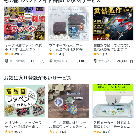
その他（ハンドメイド制作）の人気サービス
オーダ刺繍ワッペン作成
プロポーズ花束、ブー
超格安で軽くて頑丈で安
承ります 仕上りダントツ
ケ、記念のお花を保存し
全な武器製作します コス
な亀右衛門刺しゅう工房
ます 結婚式のブーケ、プ
プレや舞台などでも使え
5.0
(203)
5.0
(47)
5.0
(51)
です。
ロポーズ花束…大切なお
る武器をお作りします！
1,000
23,000
20,000
花を長く楽しみたい方
武器防具造形
亀右衛門刺しゅう工房
mysa kukka_flower
わたなべせいや
円
円
円
お気に入り登録が多いサービス
オリジナル、オーダーワ
１点～お客様のオリジナ
各種メーカーに対応する
ッペンを刺繍で作成しま
ル刺繍ワッペンを製作し
刺繍ミシン用データを作
す 特別な一品を。絵柄や
ます 高品質なワッペンを
ります ブラザー・ジャノ
5.0
(672)
5.0
(183)
5.0
(321)
図案、画像を刺繍ワッペ
お手軽に :-)
メ・シンガー等オリジナ