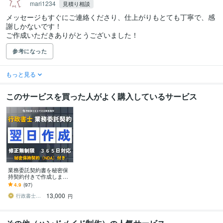
mari1234
見積り相談
メッセージもすぐにご連絡くださり、仕上がりもとても丁寧で、感
謝しかないです！

ご作成いただきありがとうございました！
参考になった
もっと見る
このサービスを買った人がよく購入しているサービス
業務委託契約書を秘密保
持契約付きで作成します
専門の行政書士がビジネ
4.9
(97)
スで重要な業務委託契約
13,000
書を作成します
行政書士まるやま法務事務所
円