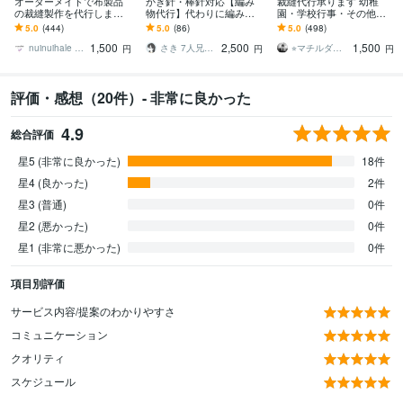
オーダーメイドで布製品
かぎ針・棒針対応【編み
裁縫代行承ります 幼稚
の裁縫製作を代行します
物代行】代わりに編み物
園・学校行事・その他、
裁縫苦手な方や、お忙し
します 世界にひとつだけ
裁縫でお困りの方ご相談
5.0
(444)
5.0
(86)
5.0
(498)
い方のお手伝い♡入園入
の心が弾むお気に入りを
ください⭐︎
1,500
2,500
1,500
学準備など
一緒に制作しませんか？
nuinuihale のあえぺ
さき 7人兄弟のママ
⭐︎マチルダチルダ⭐︎
円
円
円
評価・感想（20件）- 非常に良かった
4.9
総合評価
星5 (非常に良かった)
18件
星4 (良かった)
2件
星3 (普通)
0件
星2 (悪かった)
0件
星1 (非常に悪かった)
0件
項目別評価
サービス内容/提案のわかりやすさ
コミュニケーション
クオリティ
スケジュール