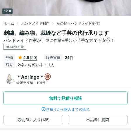
1/10
ホーム
ハンドメイド制作
その他（ハンドメイド制作）
刺繍、編み物、裁縫など手芸の代行承ります
ハンドメイド作家が丁寧に作業⭐︎手芸が苦手な方でも安心！
物品配送可能
4.9
(20)
24
件
評価
販売実績
2
枠 / お願い中：
1
人
残り
＊Aoringo＊
総販売実績：
125件
無料で見積り相談
見積りから購入までの流れ
お気に入り(135)
出品者に質問