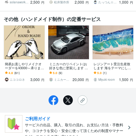
2,500
2,000
1,000
ンでお作りします。
ル刺繍データの作成
solanaworks ソラナワークス
松井製作所
たっつん☆刺しゅうデータ作成
円
円
円
その他（ハンドメイド制作）の定番サービス
簡易お直しやリメイクオ
ミニカーのリペイント(お
レジンアート受注生産致
ーダーを¥3000～承ります
好きな色に塗装)します 20
します 海をテーマにした
パンツの丈上げやお気に
年自動車鈑金塗装をして
綺麗な作品です。
4.8
(61)
5.0
(9)
5.0
(1)
入りの服をリメイクさせ
きたおじさんのミニカー
3,000
20,000
1,500
ていただきます！
の塗装です。
ニココロネ
ミニカーリペイント工房
Miyuki room
円
円
円
ご利用ガイド
サービスの出品、購入、取引の流れ、お支払い方法・手数料
や、ココナラを安心・安全に使って頂くための制度やマナー