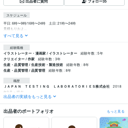
出品者に質問
フォロー
35
スケジュール
平日: 6時〜9時/16時〜24時　土日: 21時〜24時

見積もりおよ...
すべて見る
経験職種
イラストレーター・漫画家 / イラストレーター
経験年数 : 5年
クリエイター / 作家
経験年数 : 3年
生産・品質管理 / 生産技術・製造技術
経験年数 : 8年
生産・品質管理 / 品質管理
経験年数 : 8年
職歴
ＪＡＰＡＮ ＴＥＳＴＩＮＧ ＬＡＢＯＲＡＴＯＲＩＥＳ株式会社
2018
年3月 ~ 現在
出品者の実績をもっと見る
イラストレーター
2020年3月 ~ 現在
受賞歴
出品者のポートフォリオ
もっと見る
絵本出版賞「赤ちゃん・学べる部門」奨励賞
資格・検定