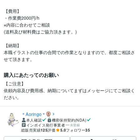
【費用】

・作業費2000円/h

※内容に合わせてご相談

(送料及び材料費はご協力頂きます。)

【納期】

本職イラストの仕事の合間での作業となりますので、都度ご相談さ
せて頂きます。
購入にあたってのお願い
【ご注意】

依頼内容及び費用感、納期についてまずはメッセージにてご相談く
ださい。
＊Aoringo＊
本人確認
機密保持契約(NDA)
インボイス発行事業者
未登録
総販売実績
125
評価
5.0
フォロワー
35