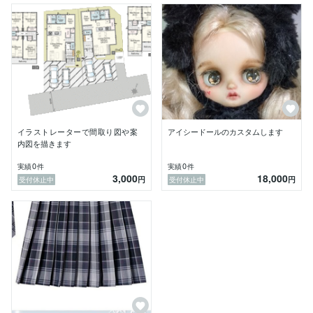
イラストレーターで間取り図や案
アイシードールのカスタムします
内図を描きます
0
0
実績
件
実績
件
3,000
18,000
円
円
受付休止中
受付休止中