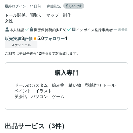
最終ログイン：
11日前
稼働状況
忙しいです
ドール関係、間取り　マップ　制作
女性
本人確認
機密保持契約(NDA)
インボイス発行事業者
未登録
3
5.0
1
販売実績
評価
フォロワー
スケジュール
ご相談は平日午後夜12時頃まで対応致します。
購入専門
ドールのカスタム　編み物　縫い物　型紙作り トール
ペイント　イラスト

英会話　パソコン　ゲーム
出品サービス（3件）