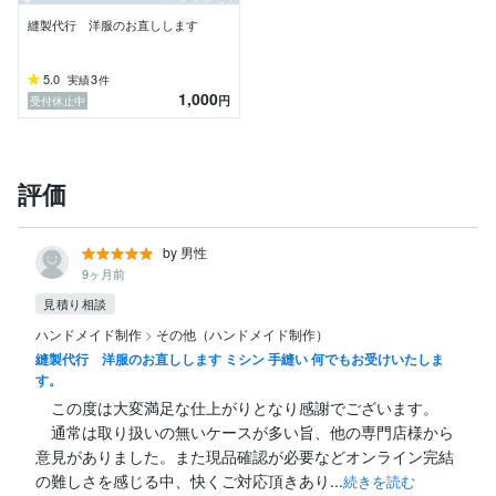
縫製代行 洋服のお直しします
5.0
3
実績
件
1,000
円
受付休止中
評価
by 男性
9ヶ月前
見積り相談
ハンドメイド制作
>
その他（ハンドメイド制作）
縫製代行 洋服のお直しします ミシン 手縫い 何でもお受けいたしま
す。
　この度は大変満足な仕上がりとなり感謝でございます。

　通常は取り扱いの無いケースが多い旨、他の専門店様から
意見がありました。また現品確認が必要などオンライン完結
の難しさを感じる中、快くご対応頂きあり...
続きを読む