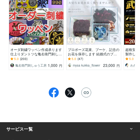
オーダ刺繍ワッペン作成承ります
プロポーズ花束、ブーケ、記念の
超格安で
仕上りダントツな亀右衛門刺しゅ
お花を保存します 結婚式のブー
製作しま
う工房です。
ケ、プロポーズ花束…大切なお花
でも使え
5.0
(203)
5.0
(47)
5.0
(51
を長く楽しみたい方
武器防具
1,000
23,000
亀右衛門刺しゅう工房
mysa kukka_flower
わたな
円
円