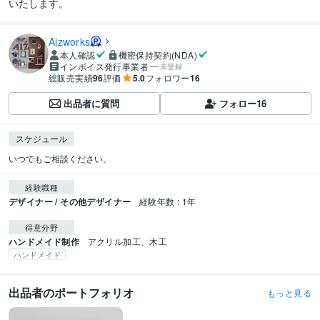
いたします。
Aizworks
本人確認
機密保持契約(NDA)
インボイス発行事業者
未登録
総販売実績
96
評価
5.0
フォロワー
16
出品者に質問
フォロー
16
スケジュール
いつでもご相談ください。
経験職種
デザイナー / その他デザイナー
経験年数 : 1年
得意分野
ハンドメイド制作
アクリル加工、木工
ハンドメイド
出品者のポートフォリオ
もっと見る