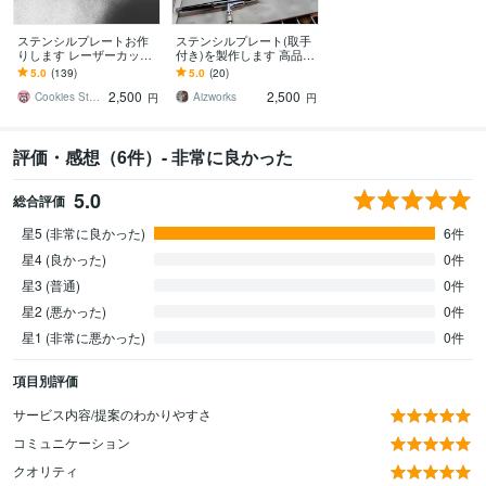
ステンシルプレートお作
ステンシルプレート(取手
りします レーザーカッタ
付き)を製作します 高品質
ーで細かい模様のステン
な1mm厚アクリル板キャ
5.0
(139)
5.0
(20)
シルプレート作れます♪
スト材を使用、ラテアー
2,500
2,500
トにも！
Cookies Stamp
Aizworks
円
円
評価・感想（6件）- 非常に良かった
5.0
総合評価
星5 (非常に良かった)
6件
星4 (良かった)
0件
星3 (普通)
0件
星2 (悪かった)
0件
星1 (非常に悪かった)
0件
項目別評価
サービス内容/提案のわかりやすさ
コミュニケーション
クオリティ