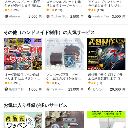
ステンシルプレート(取手
ステンシルプレートお作
アイロンプリントシート
付き)を製作します 高品質
りします レーザーカッタ
を作成します オリジナル
な1mm厚アクリル板キャ
ーで細かい模様のステン
Tシャツやゼッケンの作成
5.0
(20)
5.0
(139)
4.9
(178)
スト材を使用、ラテアー
シルプレート作れます♪
を、お手伝いします!!
2,500
2,500
3,500
トにも！
Aizworks
Cookies Stamp
Kentaro Tao
円
円
円
その他（ハンドメイド制作）の人気サービス
オーダ刺繍ワッペン作成
プロポーズ花束、ブー
超格安で軽くて頑丈で安
承ります 仕上りダントツ
ケ、記念のお花を保存し
全な武器製作します コス
な亀右衛門刺しゅう工房
ます 結婚式のブーケ、プ
プレや舞台などでも使え
5.0
(203)
5.0
(47)
5.0
(51)
です。
ロポーズ花束…大切なお
る武器をお作りします！
1,000
23,000
20,000
花を長く楽しみたい方
武器防具造形
亀右衛門刺しゅう工房
mysa kukka_flower
わたなべせいや
円
円
円
お気に入り登録が多いサービス