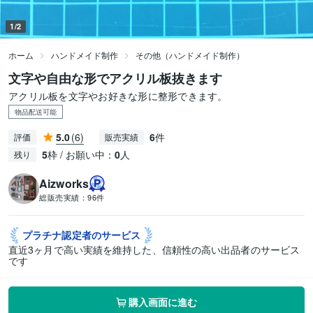
1/2
ホーム
ハンドメイド制作
その他（ハンドメイド制作）
文字や自由な形でアクリル板抜きます
アクリル板を文字やお好きな形に整形できます。
物品配送可能
5.0
(6)
6
件
評価
販売実績
5
枠 / お願い中：
0
人
残り
Aizworks
総販売実績：
96件
プラチナ認定者の
サービス
直近3ヶ月で高い実績を維持した、信頼性の高い出品者のサービス
です
購入画面に進む