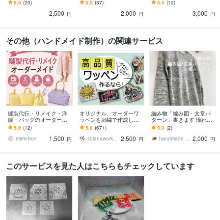
な1mm厚アクリル板キャ
アクリル、木材、様々な
リミング加工してアクリ
5.0
(20)
5.0
(37)
5.0
(12)
スト材を使用、ラテアー
材料を加工いたします。
ルにUV印刷します
2,500
2,000
3,000
トにも！
円
円
円
その他（ハンドメイド制作）の関連サービス
縫製代行・リメイク・洋
オリジナル、オーダーワ
編み物「編み図・文章パ
服・バッグのオーダー承
ッペンを刺繍で作成しま
ターン」書きます 憧れの
ります あなたの「こんな
す 特別な一品を。絵柄や
あの作品へのチャレンジ
5.0
(12)
5.0
(671)
5.0
(2)
のあったら良いな❣️」を形
図案、画像を刺繍ワッペ
を応援します！
1,500
2,500
2,000
にします。
ンでお作りします。
mimiｰbon
solanaworks ソラナワークス
handmade cocoron
円
円
円
このサービスを見た人はこちらもチェックしています