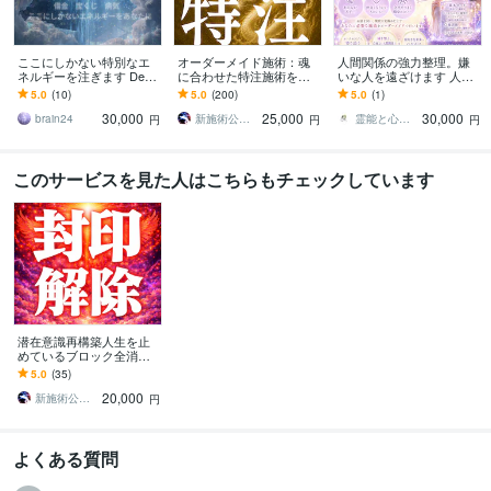
Numbers:15年
Pages:15年
PowerPoint:15年
Word:15年
BASE:15年
EC Force:15年
EC-CUBE:15年
EC-Orange:15年
Magento:15年
ここにしかない特別なエ
オーダーメイド施術：魂
人間関係の強力整理。嫌
ネルギーを注ぎます Desti
に合わせた特注施術を承
いな人を遠ざけます 人数
得意分野
ny Alchemist ここで望め
ります 唯一無二の霊的導
制限無し。悪縁解消、縁
5.0
(10)
5.0
(200)
5.0
(1)
占い
量子フィールドに刻まれた魂の情報アクセス
霊的覚醒と多次元意識
ば人生激変
きを込めた完全オーダー
結びを駆使して理想の人
30,000
25,000
30,000
メイドの特別な一品です
間関係を構築
brain24
新施術公開→≪相手意識強制変化≫◆星桜龍
霊能と心理【カンナギ】
円
円
円
の扉を開く
神の素粒子意識で魂の記録を読む
釈迦悟り・覚醒ワーク
【空】を体験
集合意識と繋がり神意識へと目覚める
量子波動リーディン
グ占術
チャクラ波診断
時空干渉占術
素粒子鑑定
 ゼロ波占断
このサービスを見た人はこちらもチェックしています
コンサルティング・士業
魂×叡智で導く波動共鳴型ビジネス再生
ガンマ
波・デルタ波による超越意識への誘導
高次元意識で未来を読む力を覚醒
神仏波動で直感経営を極める 
魂経営の波動アクティベーション
宇宙叡
智で導く人生設計セッション
スターシード覚醒コンサル
アカシック・ラ
イトコンサル
高次元導きの魂コンサルティング
神仏波動の使命開花セッ
ション
語学力
潜在意識再構築人生を止
めているブロック全消去
英語
ネイティブレベル
します 潜在意識再構築・
5.0
(35)
ロシア語
日常会話レベル
ブロック全消去施術◆本
20,000
来の成功人生へ戻します
新施術公開→≪相手意識強制変化≫◆星桜龍
円
よくある質問