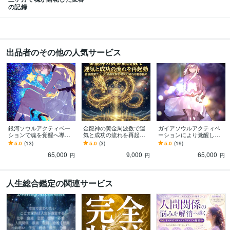
メンタルケアカウンセラー
取得年 : 2019年
の記録
Javaプログラミング能力認定試験
取得年 : 2013年
メンタルケア心理士
取得年 : 2009年
メンタルトレーナー
取得年 : 2003年
日本語教育能力検定試験
取得年 : 2010年
出品者のその他の人気サービス
日本語文章能力検定
取得年 : 2013年
精神保健福祉士
取得年 : 2000年
実用英語技能検定準1級
取得年 : 1992年
OMG認定UML技術者資格試験ファンダメンタル（OMG-Certified UML Pro
fessional Fundamntal）
取得年 : 2019年
メンタル心理インストラクター
取得年 : 2017年
メンタルケア心理士
取得年 : 2013年
銀河ソウルアクティベー
金龍神の黄金周波数で運
ガイアソウルアクティベ
ションで魂を覚醒へ導き
気と成功の流れを再起動
ーションにより覚醒しま
プログラミング言語・フレームワーク
ます Level311〜12次元超
します 黄金龍脈コードで
す Level2:9~10次元を超越
5.0
(13)
5.0
(3)
5.0
(19)
C:15年
C#:15年
C#.NET:15年
C++:15年
HTML:15年
Java:15年
越し魂を覚醒させる高次
金運覚醒し現実の流れが
するスピリチュアル能力
65,000
9,000
65,000
エネルギー
動き出す
覚醒
円
円
円
JavaScript:15年
Objective-C:15年
Perl:15年
PHP:15年
PL/SQL:15年
Python:15年
Scala:15年
SQL:15年
Swift:15年
TypeScript:15年
VB.NET:15年
VBA:15年
VC++:15年
Visual Basic:15年
人生総合鑑定の関連サービス
ビジネス・クリエイティブツール
ferretOne:15年
STUDIO:15年
WordPress:15年
ペライチ:15年
Access:15年
Excel:15年
Google サイト:15年
Google スプレッドシート:15年
Google スライド:15年
Google ドキュメント:15年
Keynote:15年