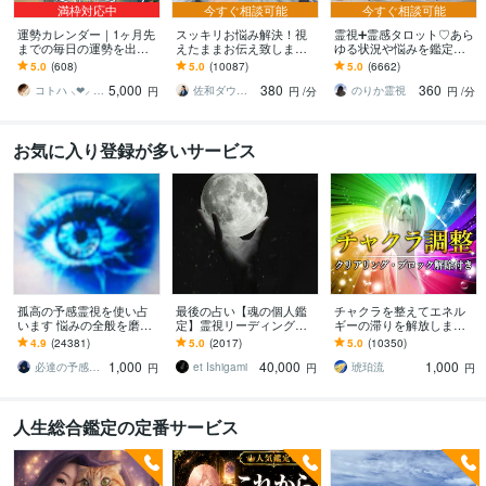
満枠対応中
今すぐ相談可能
今すぐ相談可能
運勢カレンダー｜1ヶ月先
スッキリお悩み解決！視
霊視➕霊感タロット♡あら
までの毎日の運勢を出し
えたままお伝え致します
ゆる状況や悩みを鑑定し
ます 30日×500字のおよそ
恋愛、結婚、人間関係、
ます 霊能家系末裔 |プロ占
5.0
(608)
5.0
(10087)
5.0
(6662)
1万5千文字で細かく詳細
仕事、人生、ペットの気
い師歴16年| 気持ちや未来
5,000
380
360
に記します
持ち等◎祈願付き
を伝えます
コトハ ⸜❤︎⸝ 新サービス提供開始✨️
佐和ダウジング＆スピリットメンター
のりか霊視
円
円
/分
円
/分
お気に入り登録が多いサービス
孤高の予感霊視を使い占
最後の占い【魂の個人鑑
チャクラを整えてエネル
います 悩みの全般を磨き
定】霊視リーディング承
ギーの滞りを解放します 7
上げ、研ぎ澄ました予感
ります 運命の地図を手
割超リピート！人生を変
4.9
(24381)
5.0
(2017)
5.0
(10350)
より霊視により導きます
に、輝く人生を創る｜魂
えたい人のエネルギー調
1,000
40,000
1,000
の全体像を紐解く鑑定
整
必達の予感霊視 渡邊 潤一
et Ishigami
琥珀流
円
円
円
人生総合鑑定の定番サービス