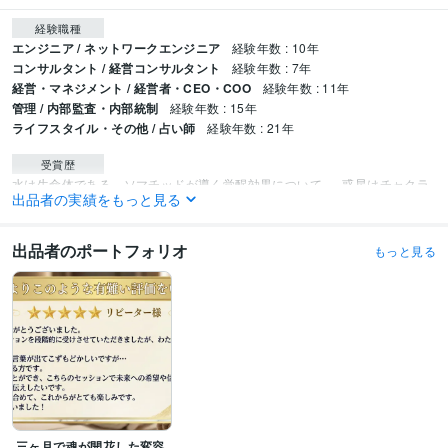
経験職種
エンジニア / ネットワークエンジニア
経験年数 : 10年
コンサルタント / 経営コンサルタント
経験年数 : 7年
経営・マネジメント / 経営者・CEO・COO
経験年数 : 11年
管理 / 内部監査・内部統制
経験年数 : 15年
ライフスタイル・その他 / 占い師
経験年数 : 21年
受賞歴
水は生命体である。ソマチッドが導く覚醒効果について。
惑星はチャクラ
出品者の実績をもっと見る
であり、人間は壮大な宇宙そのものである。
チベット高僧から学ぶホンモ
ノの瞑想法
釈迦が伝えたかった悟りについて。「空」へダイブせよ。
地
球を守護する他星人について。次元、密度の違いを知ろう。
すべては光の
出品者のポートフォリオ
もっと見る
素粒子だった。次元・密度の量子力学。
魂の設計図と宇宙意識の目覚め
スターシード覚醒と量子意識の未来
即身成仏とアセンションの光
覚醒す
る経営者たち
神仏エネルギーと次元上昇の真実
 神仏の波動と量子領域の
統合
 ガンマ波×宇宙意識で時代を超える 
 脳波・チャクラ・アカシックの
神秘 
 悟りとアセンションの鍵を受け取る日
量子跳躍する魂たちへ
ゼロ
ポイントに還る叡智
スターシード覚醒の最前線
見えない力で人生は書き
換えられる
悟りの最初の段階とは“今ここ”を生きること
資格・検定
税理士
取得年 : 2016年
三ヶ月で魂が開花した変容