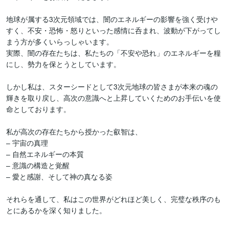
地球が属する3次元領域では、闇のエネルギーの影響を強く受けや
すく、不安・恐怖・怒りといった感情に呑まれ、波動が下がってし
まう方が多くいらっしゃいます。

実際、闇の存在たちは、私たちの「不安や恐れ」のエネルギーを糧
にし、勢力を保とうとしています。

しかし私は、スターシードとして3次元地球の皆さまが本来の魂の
輝きを取り戻し、高次の意識へと上昇していくためのお手伝いを使
命としております。

私が高次の存在たちから授かった叡智は、

– 宇宙の真理

– 自然エネルギーの本質

– 意識の構造と覚醒

– 愛と感謝、そして神の真なる姿

それらを通して、私はこの世界がどれほど美しく、完璧な秩序のも
とにあるかを深く知りました。
