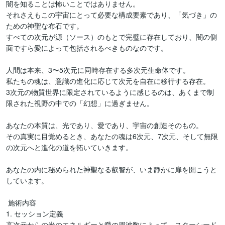
闇を知ることは怖いことではありません。

それさえもこの宇宙にとって必要な構成要素であり、「気づき」の
ための神聖な布石です。

すべての次元が源（ソース）のもとで完璧に存在しており、闇の側
面ですら愛によって包括されるべきものなのです。

人間は本来、3〜5次元に同時存在する多次元生命体です。

私たちの魂は、意識の進化に応じて次元を自在に移行する存在。

3次元の物質世界に限定されているように感じるのは、あくまで制
限された視野の中での「幻想」に過ぎません。

あなたの本質は、光であり、愛であり、宇宙の創造そのもの。

その真実に目覚めるとき、あなたの魂は6次元、7次元、そして無限
の次元へと進化の道を拓いていきます。

あなたの内に秘められた神聖なる叡智が、いま静かに扉を開こうと
しています。

 施術内容

1. セッション定義

高次元からの光のエネルギーと愛の周波数によって、スターシード