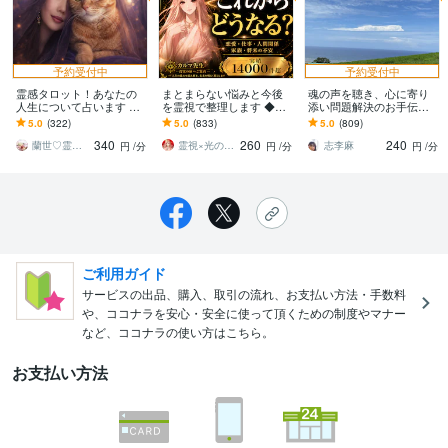
予約受付中
予約受付中
霊感タロット！あなたの
まとまらない悩みと今後
魂の声を聴き、心に寄り
人生について占います 家
を霊視で整理します ◆恋
添い問題解決のお手伝い
族関係、人間関係、人生
愛・仕事・人間関係が重
します 恋愛·人間関係·家族
5.0
(322)
5.0
(833)
5.0
(809)
全般、やりたいことへの
なった悩みも一緒に紐解
·仕事·HSPさん…魂の望む
340
260
240
道、その他等
きます
方へ✩.*˚
蘭世♡霊感タロット占い師
霊視×光の柱 カルマ先生
志李麻
円
/分
円
/分
円
/分
ご利用ガイド
サービスの出品、購入、取引の流れ、お支払い方法・手数料
や、ココナラを安心・安全に使って頂くための制度やマナー
など、ココナラの使い方はこちら。
お支払い方法