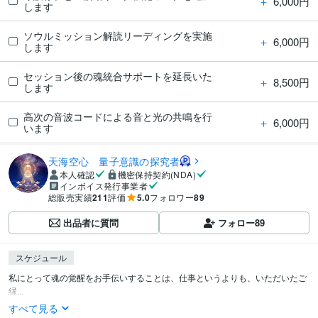
＋
6,000円
します
ソウルミッション解読リーディングを実施
＋
6,000円
します
セッション後の魂統合サポートを延長いた
＋
8,500円
します
高次の音波コードによる音と光の共鳴を行
＋
6,000円
います
天海空心 量子意識の探究者
本人確認
機密保持契約(NDA)
インボイス発行事業者
総販売実績
211
評価
5.0
フォロワー
89
出品者に質問
フォロー
89
スケジュール
私にとって魂の覚醒をお手伝いすることは、仕事というよりも、いただいたご
縁...
すべて見る