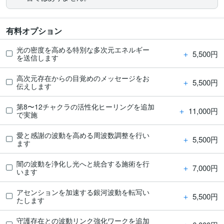
有料オプション
光の密度を高める特別な多次元エネルギー
＋
5,500円
を送信します
高次元存在からの目覚めのメッセージをお
＋
5,500円
伝えします
第8〜12チャクラの活性化ヒーリングを追加
＋
11,000円
で実施
愛と感謝の波動を高める周波数調整を行い
＋
5,500円
ます
闇の波動を浄化し光へと統合する施術を行
＋
7,000円
います
アセンションを加速する銀河波動を転写い
＋
5,500円
たします
守護存在との波動リンク強化ワークを追加