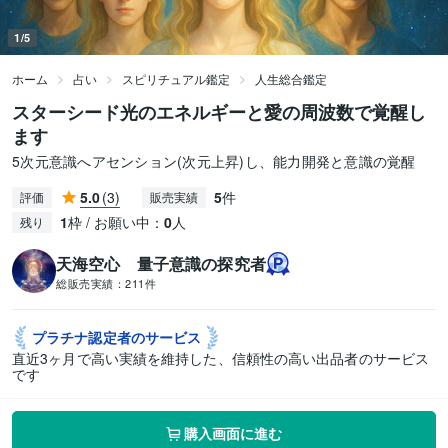
1/5
ホーム
占い
スピリチュアル鑑定
人生総合鑑定
スターシード光のエネルギーと愛の周波数で覚醒し
ます
5次元意識へアセンション(次元上昇)し、能力開発と意識の覚醒
5.0
(3)
5
件
評価
販売実績
1
枠 / お願い中：
0
人
残り
天海空心 量子意識の探究者
総販売実績：
211件
プラチナ認定者の
サービス
直近3ヶ月で高い実績を維持した、信頼性の高い出品者のサービス
です
購入画面に進む