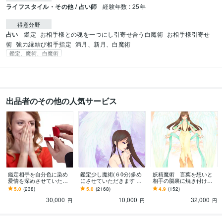
ライフスタイル・その他 / 占い師
経験年数 : 25年
得意分野
占い
鑑定
お相手様との魂を一つにし引寄せ合う白魔術
お相手様引寄せ
術
強力縁結び相手指定
満月、新月、白魔術
鑑定、魔術、白魔術
出品者のその他の人気サービス
鑑定相手を自分色に染め
鑑定少し魔術(６0分)多め
妖精魔術 言葉を想いと
愛情を深めさせていただ
にさせていただきます 鑑
相手の脳裏に焼き付けま
きます 相手との価値観が
定は少し魔術メインをご
す メッセージそのまま相
5.0
(238)
5.0
(2168)
4.9
(152)
あえば愛情も深まります
希望の方にお勧めです。
手に刺激し焼き付け伝え
30,000
10,000
32,000
＾＾愛染術
想い溢れさせます
円
円
円