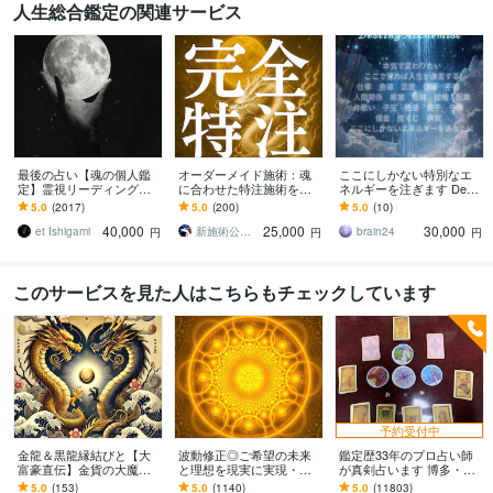
人生総合鑑定の関連サービス
最後の占い【魂の個人鑑
オーダーメイド施術：魂
ここにしかない特別なエ
定】霊視リーディング承
に合わせた特注施術を承
ネルギーを注ぎます Desti
ります 運命の地図を手
ります 唯一無二の霊的導
ny Alchemist ここで望め
5.0
(2017)
5.0
(200)
5.0
(10)
に、輝く人生を創る｜魂
きを込めた完全オーダー
ば人生激変
40,000
25,000
30,000
の全体像を紐解く鑑定
メイドの特別な一品です
et Ishigami
新施術公開→≪相手意識強制変化≫◆星桜龍
brain24
円
円
円
このサービスを見た人はこちらもチェックしています
予約受付中
金龍＆黒龍縁結びと【大
波動修正◎ご希望の未来
鑑定歴33年のプロ占い師
富豪直伝】金貨の大魔術
と理想を現実に実現・叶
が真剣占います 博多・廓
します 財運・くじ運・高
えます 【毎月10名様限
屋の純血統占い祈願師
5.0
(153)
5.0
(1140)
5.0
(11803)