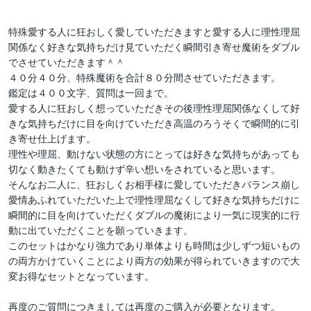
特殊愛する人に狂おしく愛していただきますと愛する人に理性理屈
関係なく好きな気持ちだけ見ていただく瞬間引き寄せ魔術をダブル
でさせていただきます＾＾

４０分４０分、特殊魔術を合計８０分間させていただきます。

鑑定は４００文字、質問は一回まで。

愛する人に狂おしく想っていただきその後理性理屈関係なくして好
きな気持ちだけに目を向けていただき高温のろうそくで瞬間的に引
き寄せ仕上げます。

理性や理屈、動けない状態の方にとっては好きな気持ちがあっても
切なく動きたくても動けず辛い想いをされていると思います。

そんなお二人に、狂おしくお相手様に愛していただきバランス崩し
愛情あふれていただいた上で理性理屈なくして好きな気持ちだけに
瞬間的に目を向けていただくダブルの魔術により一気に現実的に行
動に出ていただくことを願っていきます。

このセットはかなり強力であり単体よりも時間は少しずつ短いもの
の両方かけていくことにより両方の効果が得られていきますので大
変お得なセットとなっています。

再度のご質問につきましては再度のご購入が必要となります。
