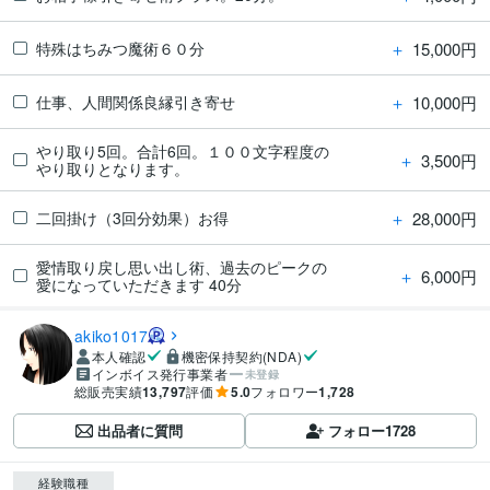
＋
15,000円
特殊はちみつ魔術６０分
＋
10,000円
仕事、人間関係良縁引き寄せ
やり取り5回。合計6回。１００文字程度の
＋
3,500円
やり取りとなります。
＋
28,000円
二回掛け（3回分効果）お得
愛情取り戻し思い出し術、過去のピークの
＋
6,000円
愛になっていただきます 40分
akiko1017
本人確認
機密保持契約(NDA)
インボイス発行事業者
未登録
総販売実績
13,797
評価
5.0
フォロワー
1,728
出品者に質問
フォロー
1728
経験職種