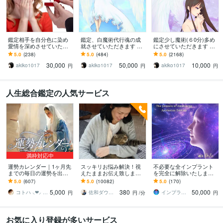
鑑定相手を自分色に染め
鑑定、白魔術代行魂の成
鑑定少し魔術(６0分)多め
愛情を深めさせていただ
就させていただきます 魂
にさせていただきます 鑑
きます 相手との価値観が
の成就、強い力での魂の
定は少し魔術メインをご
5.0
(238)
5.0
(484)
5.0
(2168)
あえば愛情も深まります
成就お手伝いさせていた
希望の方にお勧めです。
30,000
50,000
10,000
＾＾愛染術
だきます。
akiko1017
akiko1017
akiko1017
円
円
円
人生総合鑑定の人気サービス
満枠対応中
運勢カレンダー｜1ヶ月先
スッキリお悩み解決！視
不必要な全インプラント
までの毎日の運勢を出し
えたままお伝え致します
を完全に解除いたします
ます 30日×500字のおよそ
恋愛、結婚、人間関係、
インプラント全解除創始
5.0
(607)
5.0
(10082)
5.0
(170)
1万5千文字で細かく詳細
仕事、人生、ペットの気
者 × 魂の解放・カルマ浄
5,000
380
50,000
に記します
持ち等◎祈願付き
化・能力開花
コトハ ⸜❤︎⸝ 新サービス提供開始✨️
佐和ダウジング＆スピリットメンター
インプラント全解除創始者｜魂王DaI⭐︎
円
円
/分
円
お気に入り登録が多いサービス