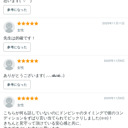
思います(´▽｀)
参考になった
2025年11月11日
女性
先生は的確です！
参考になった
2025年11月9日
女性
ありがとうございます( ⸝⸝⸝ʚ̴̶̷̆ωʚ̴̶̷̆⸝⸝)
参考になった
2025年11月9日
女性
こちらが何も話していないのにドンピシャのタイミングで彼のコン
ディションをずばり言い当てられてビックリしました(⊙⊙)！

きちんと見守って頂けている安心感と共に、
