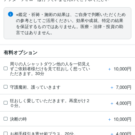
※鑑定・祈祷・施術の結果は、ご自身で判断いただくため
の参考としてご活用ください。効果や成就、特定の結果
を保証するものではありません。医療・法律・投資の助
言ではありません。
有料オプション
周りの人シャットダウン他の人を一切見え
＋
10,000円
ずご依頼者様だけを見て狂おしく想ってい
ただきます。30分
＋
7,000円
守護魔術、護っていきます
狂おしく愛していただきます。再度がけ２
＋
4,000円
０分。
＋
10,000円
決断の時
＋
4,000円
お相手様引き寄せ術プラス。20分。