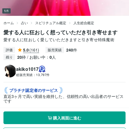
1/1
ホーム
占い
スピリチュアル鑑定
人生総合鑑定
愛する人に狂おしく想っていただき引き寄せます
愛する人に狂おしく愛していただきますと引き寄せ特殊魔術
5.0
(161)
240
件
評価
販売実績
20
枠 / お願い中：
0
人
残り
akiko1017
総販売実績：
13,797件
プラチナ認定者の
サービス
直近3ヶ月で高い実績を維持した、信頼性の高い出品者のサービス
です
購入画面に進む