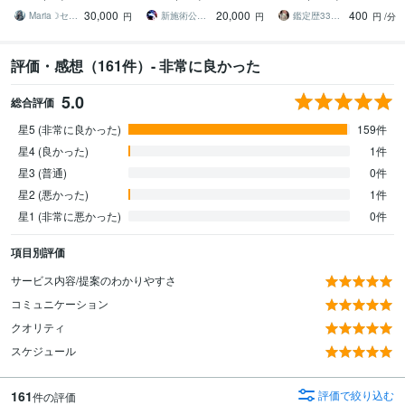
額当選・臨時収入を呼び
定】仕事・恋愛・金運・
雷鳥
30,000
20,000
400
込む強力双龍神と縁結び
転職・復縁・子宝・占い
Maria☽セレスティアルマスター
新施術公開→≪相手意識強制変化≫◆星桜龍
鑑定歴33年のプロ占い師 雷鳥
円
円
円
/分
評価・感想（161件）- 非常に良かった
5.0
総合評価
星5 (非常に良かった)
159件
星4 (良かった)
1件
星3 (普通)
0件
星2 (悪かった)
1件
星1 (非常に悪かった)
0件
項目別評価
サービス内容/提案のわかりやすさ
コミュニケーション
クオリティ
スケジュール
161
評価で絞り込む
件の評価