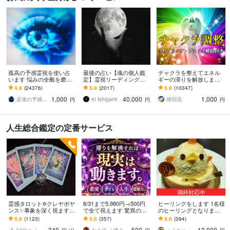
孤高の予感霊視を使い占
最後の占い【魂の個人鑑
チャクラを整えてエネル
います 悩みの全般を磨き
定】霊視リーディング承
ギーの滞りを解放します 7
上げ、研ぎ澄ました予感
ります 運命の地図を手
割超リピート！人生を変
4.9
(24376)
5.0
(2017)
5.0
(10347)
より霊視により導きます
に、輝く人生を創る｜魂
えたい人のエネルギー調
1,000
40,000
1,000
の全体像を紐解く鑑定
整
必達の予感霊視 渡邊 潤一
et Ishigami
琥珀流
円
円
円
人生総合鑑定の定番サービス
満枠対応中
霊感タロット✡️クレヤボヤ
8/31まで5,980円→500円
ヒーリングをします 1名様
ンス✨事象を深く視ます ❣️
で全て視えます 驚異の霊
のヒーリングとなりま
サイキック能力で天啓を
視力で恋愛・仕事・子ど
す。
5.0
(1123)
5.0
(357)
5.0
(394)
お伝え☪️秘密の相談もお
もの悩み・霊能力開花に
340
500
13,000