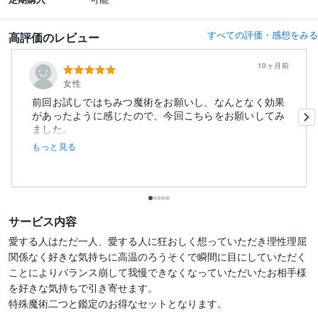
すべての評価・感想をみる
高評価のレビュー
10ヶ月前
女性
前回お試しではちみつ魔術をお願いし、なんとなく効果
があったように感じたので、今回こちらをお願いしてみ
ました。
即日対応し...
もっと見る
サービス内容
愛する人はただ一人、愛する人に狂おしく想っていただき理性理屈
関係なく好きな気持ちに高温のろうそくで瞬間に目にしていただく
ことによりバランス崩して我慢できなくなっていただいたお相手様
を好きな気持ちで引き寄せます。

特殊魔術二つと鑑定のお得なセットとなります。
