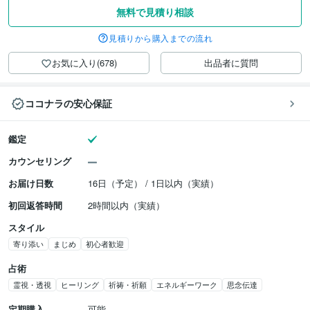
無料で見積り相談
見積りから購入までの流れ
お気に入り(678)
出品者に質問
ココナラの安心保証
鑑定
カウンセリング
お届け日数
16日（予定） / 1日以内（実績）
初回返答時間
2時間以内（実績）
スタイル
寄り添い
まじめ
初心者歓迎
占術
霊視・透視
ヒーリング
祈祷・祈願
エネルギーワーク
思念伝達
定期購入
可能