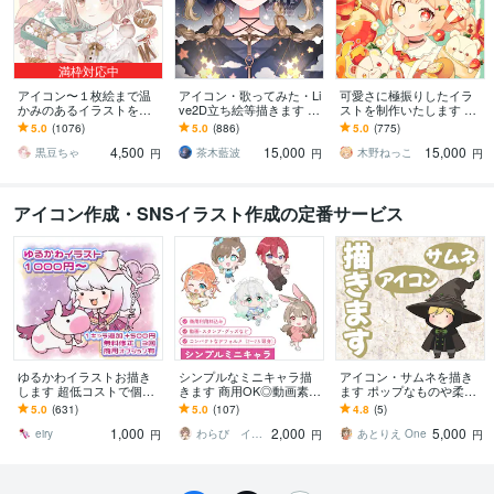
満枠対応中
アイコン〜１枚絵まで温
アイコン・歌ってみた・Li
可愛さに極振りしたイラ
かみのあるイラストを描
ve2D立ち絵等描きます ち
ストを制作いたします ★
きます ★ココナラ自体が
びキャラや配信用イラス
商用利用＆二次利用込
5.0
(1076)
5.0
(886)
5.0
(775)
初めての方も、お気軽に
ト等、幅広く制作してい
み！ミニキャラは小物２
4,500
15,000
15,000
ご相談ください♪★
ます！
点まで無料！★
黒豆ちゃ
茶木藍波
木野ねっこ
円
円
円
アイコン作成・SNSイラスト作成の定番サービス
ゆるかわイラストお描き
シンプルなミニキャラ描
アイコン・サムネを描き
します 超低コストで個性
きます 商用OK◎動画素
ます ポップなものや柔ら
派ゆるかわイラスト
材・グッズなど
かいテイストなどご希望
5.0
(631)
5.0
(107)
4.8
(5)
に合わせて描きます！
1,000
2,000
5,000
eiry
わらび イラストレーター
あとりえ One
円
円
円