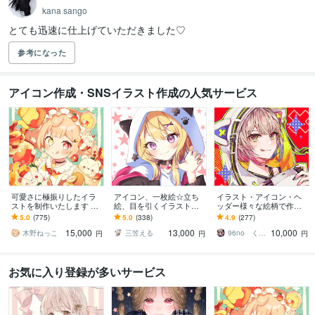
kana sango
とても迅速に仕上げていただきました♡
参考になった
アイコン作成・SNSイラスト作成の人気サービス
可愛さに極振りしたイラ
アイコン、一枚絵☆立ち
イラスト・アイコン・ヘ
ストを制作いたします ★
絵、目を引くイラスト描
ッダー様々な絵柄で作成
商用利用＆二次利用込
きます イリアム、サム
します 商用可！似顔絵・
5.0
(775)
5.0
(338)
4.9
(277)
み！ミニキャラは小物２
ネ、live2D、YouTube、歌
ブログ・インスタ・動画
15,000
13,000
10,000
点まで無料！★
ってみたも
配信サムネ等用途様々！
木野ねっこ
三笠える
96no くろの
円
円
円
お気に入り登録が多いサービス