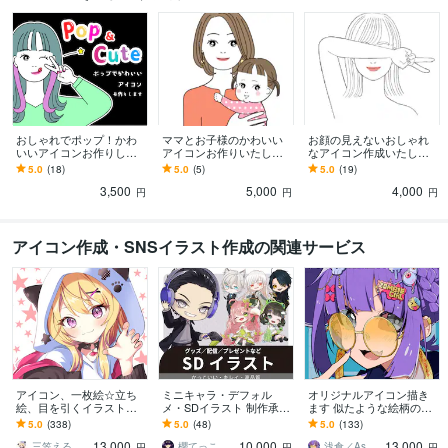
おしゃれでポップ！かわ
ママとお子様のかわいい
お顔の見えないおしゃれ
いいアイコンお作りしま
アイコンお作りいたしま
なアイコン作成いたしま
す 商用利用可★表情やポ
す お子様アイコンもお作
す お顔を隠しつつ小物で
5.0
(18)
5.0
(5)
5.0
(19)
ーズ違いもセットで作成
りいたします！お名前シ
好き！や個性をアピール
3,500
5,000
4,000
できます！
ールに便利！
できます
円
円
円
アイコン作成・SNSイラスト作成の関連サービス
アイコン、一枚絵☆立ち
ミニキャラ・デフォル
オリジナルアイコン描き
絵、目を引くイラスト描
メ・SDイラスト 制作承り
ます 似たような絵柄のア
きます イリアム、サム
ます あなただけの可愛ら
イコンは嫌だなぁ…と思
5.0
(338)
5.0
(48)
5.0
(133)
ネ、live2D、YouTube、歌
しいチビキャラの立ち絵
いませんか？
13,000
10,000
13,000
ってみたも
を制作します◎
三笠える
櫻てっこ
浅倉／Asakura
円
円
円