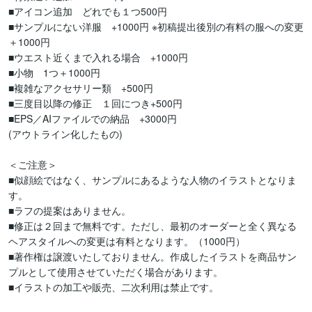
■アイコン追加　どれでも１つ500円

■サンプルにない洋服　+1000円 ※初稿提出後別の有料の服への変更
＋1000円

■ウエスト近くまで入れる場合　+1000円

■小物　1つ＋1000円

■複雑なアクセサリー類　+500円

■三度目以降の修正　１回につき+500円

■EPS／AIファイルでの納品　+3000円

(アウトライン化したもの)

＜ご注意＞

■似顔絵ではなく、サンプルにあるような人物のイラストとなりま
す。

■ラフの提案はありません。

■修正は２回まで無料です。ただし、最初のオーダーと全く異なる
ヘアスタイルへの変更は有料となります。（1000円）

■著作権は譲渡いたしておりません。作成したイラストを商品サン
プルとして使用させていただく場合があります。

■イラストの加工や販売、二次利用は禁止です。