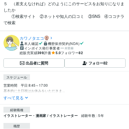
５　（差支えなければ）どのようにこのサービスをお知りになりま
したか

　　①検索サイト　②ネットや知人の口コミ　③SNS　④ココナラ
で検索　
カワノタエコ
本人確認
機密保持契約(NDA)
インボイス発行事業者
未登録
総販売実績
399
評価
5.0
フォロワー
82
出品者に質問
フォロー
82
スケジュール
営業時間　平日 8:45～17:00

基本的に土日祝はお休みをいただきま...
すべて見る
経験職種
イラストレーター・漫画家 / イラストレーター
経験年数 : 5年
職歴