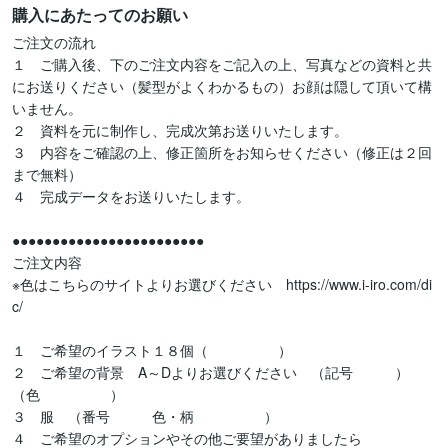
購入にあたってのお願い
ご注文の流れ

１　ご購入後、下のご注文内容をご記入の上、写真などの資料と共
にお送りください（髪型がよくわかるもの）お顔は隠して頂いて構
いません。

２　資料を元に制作し、完成次第お送りいたします。

３　内容をご確認の上、修正箇所をお知らせください（修正は２回
まで無料）

４　完成データをお送りいたします。

●●●●●●●●●●●●●●●●●●●●●●●●

ご注文内容

※色はこちらのサイトよりお選びください　https://www.i-iro.com/di
c/

１　ご希望のイラスト１８個（　　　　　）

２　ご希望の背景　A～Dよりお選びください　（記号　　　）
（色　　　　　）

３　服　（番号　　　色・柄　　　　　）　

４　ご希望のオプションやその他ご要望がありましたら
