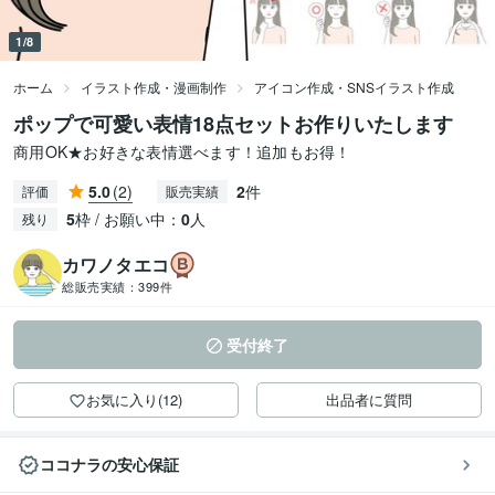
1/8
ホーム
イラスト作成・漫画制作
アイコン作成・SNSイラスト作成
ポップで可愛い表情18点セットお作りいたします
商用OK★お好きな表情選べます！追加もお得！
5.0
(2)
2
件
評価
販売実績
5
枠 / お願い中：
0
人
残り
カワノタエコ
総販売実績：
399件
受付終了
お気に入り(12)
出品者に質問
ココナラの安心保証