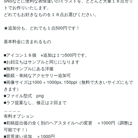
SNSなどに便利な表情違いのイラストを、どどんと大量１８点セッ
トでお作りいたします。

どれでもお好きなものを１８点お選びください。

★追加分も、どれでも１点500円です！

基本料金に含まれるもの

■アイコン１８個　※追加は１つ500円です。

■お顔立ちはサンプルと同じになります

■無料サンプルにある洋服

■眼鏡・単純なアクセサリー追加可

■画像サイズは1000 × 1000px, 150ppi（無料で大きいサイズにもで
きます）

■ファイル型式　png

■ラフ提案なし、修正は２回まで

＿＿＿＿

有料オプション

■初稿提出後の全く別のヘアスタイルへの変更　＋1000円（調整は
可能です！）

■背景違い追加　＋1000円
