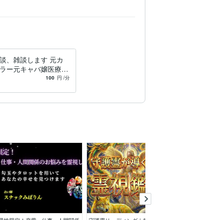
談、雑談します 元カ
ラー元キャバ嬢医療従
恋愛相談のります。雑
100
円
/分