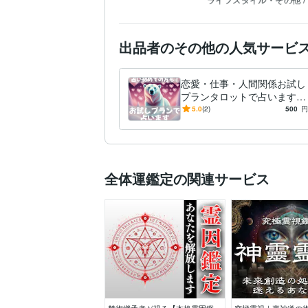
ライフスタイル・その他 /
出品者のその他の人気サービ
恋愛・仕事・人間関係お試し
プランタロットで占います
占いが初めての方、初めてで
5.0
(2)
500
円
ない方もお気軽にお試しくだ
さい。
全体運鑑定の関連サービス