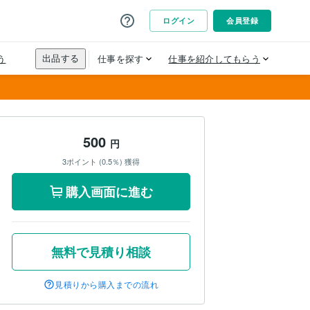
500
円
3ポイント (0.5％) 獲得
購入画面に進む
無料で見積り相談
見積りから購入までの流れ