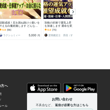
請願成就！厄を跳ね除け☆願いを
別格の祈祷で運気上昇！願望成就
本格タロット鑑定
叶える白魔術施します どんな願
を加速します 運命を変える！究
自信あります 
いも叶う！！何だかよくわからな
極の祈祷で、あなたの未来に輝き
ます❗短時間❗❗
4.9
(56)
5.0
(75)
5.0
(95)
い不調にも☆
を取り戻します
い❗❗
5,000
500
ラクシュミィー
霊視鑑定士 昴流（すばる）※ブログ更新中
月 美
円
円