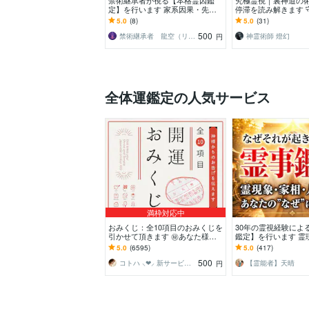
禁術継承者が視る【本格霊因鑑
究極霊視｜裏神道の
定】を行います 家系因果・先
停滞を読み解きます 
祖・土地・人間関係・悪縁・霊干
縁・不倫・子宝・家
5.0
(8)
5.0
(31)
渉・因縁・結界浄化
供・仕事・人間関係
500
禁術継承者 龍空（リューク）
神霊術師 燈幻
円
全体運鑑定の人気サービス
満枠対応中
おみくじ：全10項目のおみくじを
30年の霊視経験によ
引かせて頂きます ㊙あなた様が
鑑定】を行います 霊
この先どう進むかの道しるべにな
相・家系・先祖・土
5.0
(6595)
5.0
(417)
さってください！
係・悪縁・因縁・厄
500
コトハ ⸜❤︎⸝ 新サービス提供開始✨️
【霊能者】天晴
円