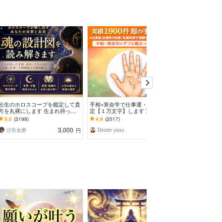
出生のホロスコープを鑑定して貴
手相×算命学で仕事運・金運を鑑
病院に行くほど
方を丸裸にします 生まれ持った
定【１万文字】します 適職・転
方のお話を聞き
性質や傾向など、総合的に鑑定し
職・起業の時期を２０種類の線と
不調が続く方へ
5.0
(3198)
4.9
(2017)
5.0
(7882)
ていきます。
生年月日で徹底分析
エネルギー調整
3,000
3,500
沙良金磨
Desire yasu
円
円