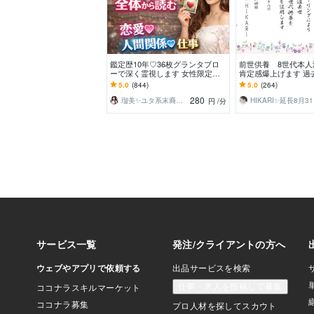
鑑定歴10年♡36枚グランタブロ
前世供養 8世代本人
ーで深く霊視します 女性限定♡
肯定感爆上げます 過
貴女の人生立て直し｜恋愛♡仕事
ングでミカエル様と交
5.0
(844)
5.0
(264)
♡人間関係いつ動く？
醒 自己愛 霊視
280
瑠美✨ユタ系末裔♡縁結び占い♡幸せ研究所
HI
円
/分