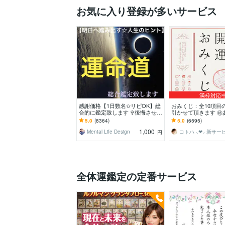
お気に入り登録が多いサービス
満枠対応
感謝価格【1日数名✩リピOK】総
おみくじ：全10項目
合的に鑑定致します ✞後悔させま
引かせて頂きます ㊙
せん【未来を良くする✩人生のヒ
この先どう進むかの
5.0
(8364)
5.0
(6595)
ント】アドバイス付
さってください！
1,000
Mental Life Design
円
全体運鑑定の定番サービス