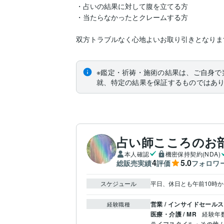
・占いの結果に対して腹を立てる方

・当たらなかったとクレームする方

双方トラブルなく心地よいお取り引きとなりま
※鑑定・祈祷・施術の結果は、ご自身で
就、特定の結果を保証するものではあ
占い師こころのお
本人確認
機密保持契約(NDA)
4
5.0
総販売実績
評価
フォロワ
スケジュール
営業 / インサイドセール
経験職種
医療・介護 / MR
経験年数 