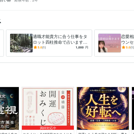
 占い師
ス
適職才能貴方に合う仕事をタ
恋愛相
ロット四柱推命で占います
ウンセ
今の仕事は私にあっているだ
事者が
5.0
(1)
1,000
円
5.0
(1)
ろうか？私に会う仕事は？
談も
満枠対応中