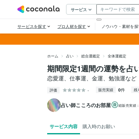
ホーム
占い
総合運鑑定
全体運鑑定
期間限定1週間の運勢を占
恋愛運、仕事運、金運、勉強運など
0
件
-
販売実績
残
評価
占い師こころのお部屋
総販売実績
サービス内容
購入時のお願い