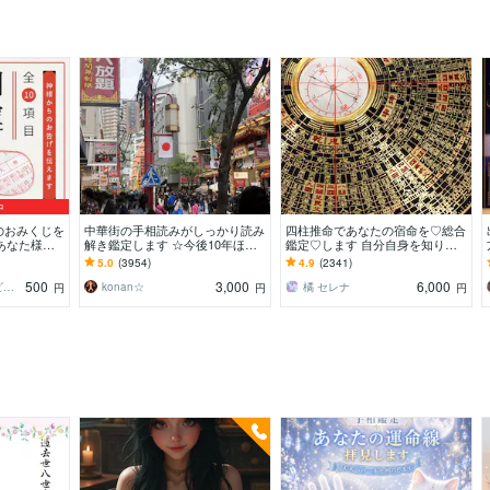
中
のおみくじを
中華街の手相読みがしっかり読み
四柱推命であなたの宿命を♡総合
あなた様が
解き鑑定します ☆今後10年ほど
鑑定♡します 自分自身を知りた
道しるべにな
の流れから、良い時期、悪い時期
い方に♡大ボリュームです
5.0
(3954)
4.9
(2341)
もお伝えします
500
3,000
6,000
コトハ ⸜❤︎⸝ 新サービス提供開始✨️
konan☆
橘 セレナ
円
円
円