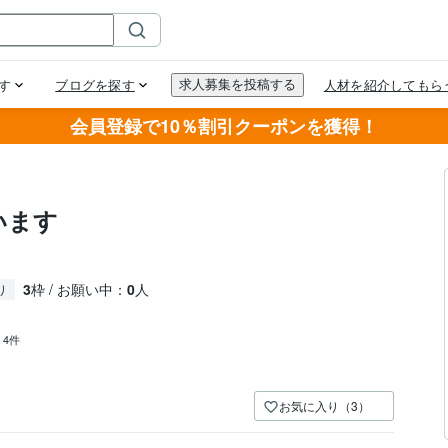
会員登録で10％割引クーポンを獲得！
います
3
枠 / お願い中：
0
人
り
：
4件
お気に入り（3）