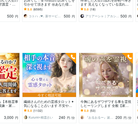
術式で人生の
おみくじ：全10項目のおみくじを
停滞した人生の流れを好転へ導き
守護霊・復
引かせて頂きます ㊙あなた様が
ます 見えなくなっている流れを
族・離婚・子
この先どう進むかの道しるべにな
読み解きあなた本来の未来へ導き
5.0
(6595)
5.0
(18)
さってください！
ます
500
500
500
コトハ ⸜❤︎⸝ 新サービス提供開始✨️
アリアーシャ｜アカシックの魂通訳者
円
円
円
今すぐ相談可能
る【本格霊事
繊細さんのための霊感タロット✦
今胸にあるザワザワする事を霊視
現象・家
気になること占います 不安やモ
しヒーリングします 全般【家
地・人間関
ヤモヤを整理し、あなたの自分軸
族・人間関係・恋愛・自己肯定・
5.0
(1132)
5.0
(53)
払い
を整えます⭐️
目標・金運・仕事など】
3,000
240
200
Kurumi⭐️精霊占い
『おるおるー』波動アップヒーラー
円
円
/分
円
/分