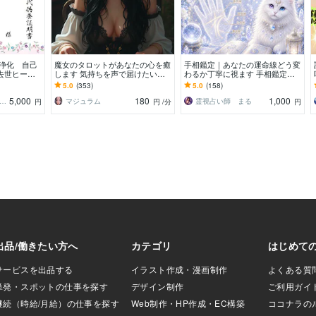
浄化 自己
魔女のタロットがあなたの心を癒
手相鑑定｜あなたの運命線どう変
去世ヒーリ
します 気持ちを声で届けたい。
わるか丁寧に視ます 手相鑑定｜
信 DNA覚
分かりやすい、モヤモヤをスッキ
即日鑑定 気になるテーマ1つ丁
5.0
(353)
5.0
(158)
リへ
寧に拝見します
5,000
180
1,000
KARI✨延長8月31日まで破格値引
マジュラム
霊視占い師 まる
円
円
/分
円