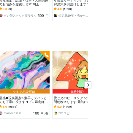
男性限定！恋愛・仕事・人間関係
守護霊リーディング☆貴方だけの
霊視鑑定｜魂を
のお悩みを霊視します 勾玉・タ
解決策をお届けします 守護霊か
想へ軌道修正しま
ロット・霊視であなたのモヤモヤ
らの導きの中に お悩みを解決す
定。魂の乱れを
5.0
(3)
4.9
(1698)
5.0
(2)
に徹底的に寄り添います
る糸口が存在します
命へ導く
500
500
占い師スナック実歩りん
鑑定歴29年・魂から真実を導く リシア
円
円
今すぐ相談可能
満枠対応中
今すぐ
霊感✖現実視点✨素早くズバッと
愛と光のヒーリング＆浄化、3日
サクッと短時間
でも丁寧に視ます ❣️プロ鑑定師の
間朝晩送ります 元気になりた
鑑定いたします 
総合鑑定⭐お気軽に✨魂をやわら
い、疲労や不安、浄化したい方へ
年月日不要、自
5.0
(9818)
5.0
(4799)
5.0
(4964)
かくかろやかに
毎日朝晩ヒーリング
100
500
momocoママ
hiroスピ
清原にこ
円
/分
円