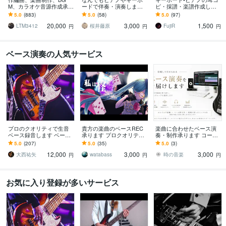
M、カラオケ音源作成承り
ードで伴奏・演奏します
ピ・採譜・楽譜作成しま
ます 商用利用可 著作権譲
【高音質】コードで伴
す 正確なコピー、素早い
5.0
(883)
5.0
(58)
5.0
(97)
渡、ストック曲あり。
奏・演奏可能です！アレ
対応、難易度別アレンジ
20,000
3,000
1,500
ンジ（作曲）可能！
も可能！
LTM3412
桜井藤原
FujiR
円
円
円
ベース演奏の人気サービス
プロのクオリティで生音
貴方の楽曲のベースREC
楽曲に合わせたベース演
ベース録音します ベース
承ります プロクオリティ
奏・制作承ります コード
であなたの楽曲のポテン
の演奏で楽曲をワンラン
進行表からベースライン
5.0
(207)
5.0
(35)
5.0
(3)
シャルを最大限に引き出
ク上に！
制作・録音対応可能で
12,000
3,000
3,000
します。
す！
大西祐矢
watabass
時の音楽
円
円
円
お気に入り登録が多いサービス