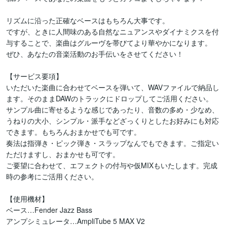
リズムに沿った正確なベースはもちろん大事です。

ですが、ときに人間味のある自然なニュアンスやダイナミクスを付
与することで、楽曲はグルーヴを帯びてより華やかになります。

ぜひ、あなたの音楽活動のお手伝いをさせてください！

【サービス要項】

いただいた楽曲に合わせてベースを弾いて、WAVファイルで納品し
ます。そのままDAWのトラックにドロップしてご活用ください。

サンプル曲に寄せるような感じであったり、音数の多め・少なめ、
うねりの大小、シンプル・派手などざっくりとしたお好みにも対応
できます。もちろんおまかせでも可です。

奏法は指弾き・ピック弾き・スラップなんでもできます。ご指定い
ただけますし、おまかせも可です。

ご要望に合わせて、エフェクトの付与や仮MIXもいたします。完成
時の参考にご活用ください。

【使用機材】

ベース…Fender Jazz Bass

アンプシミュレータ…AmpliTube 5 MAX V2