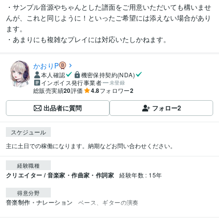
・サンプル音源やちゃんとした譜面をご用意いただいても構いませ
んが、これと同じように！といったご希望には添えない場合があり
ます。

・あまりにも複雑なプレイには対応いたしかねます。
かおりP
本人確認
機密保持契約(NDA)
インボイス発行事業者
未登録
総販売実績
20
評価
4.8
フォロワー
2
出品者に質問
フォロー
2
スケジュール
主に土日での稼働になります。納期などお問い合わせください。
経験職種
クリエイター / 音楽家・作曲家・作詞家
経験年数 : 15年
得意分野
音楽制作・ナレーション
ベース、ギターの演奏