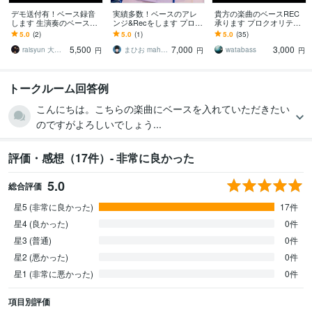
デモ送付有！ベース録音
実績多数！ベースのアレ
貴方の楽曲のベースREC
します 生演奏のベースで
ンジ&Recをします プロク
承ります プロクオリティ
あなたの楽曲の魅力を最
オリティでベースのアレ
の演奏で楽曲をワンラン
5.0
(2)
5.0
(1)
5.0
(35)
大限に引き出します！
ンジをして、音源をお渡
ク上に！
5,500
7,000
3,000
しします。
raisyun 大橋来春
まひお mahio_mahio
watabass
円
円
円
トークルーム回答例
こんにちは。こちらの楽曲にベースを入れていただきたい
のですがよろしいでしょう...
評価・感想（17件）- 非常に良かった
5.0
総合評価
星5 (非常に良かった)
17件
星4 (良かった)
0件
星3 (普通)
0件
星2 (悪かった)
0件
星1 (非常に悪かった)
0件
項目別評価