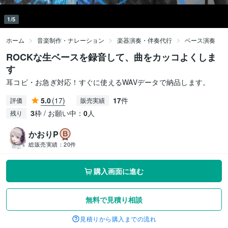
1/5
ホーム
音楽制作・ナレーション
楽器演奏・伴奏代行
ベース演奏
ROCKな生ベースを録音して、曲をカッコよくしま
す
耳コピ・お急ぎ対応！すぐに使えるWAVデータで納品します。
5.0
(17)
17
件
評価
販売実績
3
枠 / お願い中：
0
人
残り
かおりP
総販売実績：
20件
購入画面に進む
無料で見積り相談
見積りから購入までの流れ