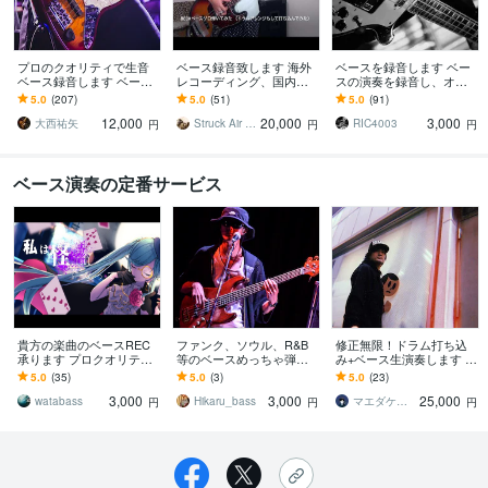
プロのクオリティで生音
ベース録音致します 海外
ベースを録音します ベー
ベース録音します ベース
レコーディング、国内メ
スの演奏を録音し、オー
であなたの楽曲のポテン
ジャー案件の技術をこの
ディオデータを納品しま
5.0
(207)
5.0
(51)
5.0
(91)
シャルを最大限に引き出
価格で！
す。
12,000
20,000
3,000
します。
大西祐矢
Struck Air Records
RIC4003
円
円
円
ベース演奏の定番サービス
貴方の楽曲のベースREC
ファンク、ソウル、R&B
修正無限！ドラム打ち込
承ります プロクオリティ
等のベースめっちゃ弾け
み+ベース生演奏します 結
の演奏で楽曲をワンラン
ます どのジャンルも演奏
局、曲のカッコよさを左
5.0
(35)
5.0
(3)
5.0
(23)
ク上に！
可能、スラップ指弾きど
右するのってリズムなん
3,000
3,000
25,000
ちらも得意です！！
ですってね！
watabass
Hikaru_bass
マエダケンタ㈱タコスタジオ
円
円
円