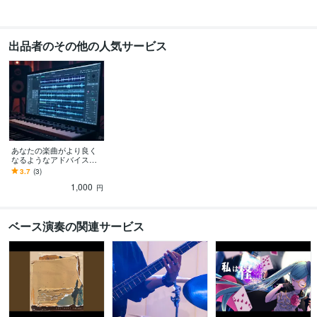
出品者のその他の人気サービス
あなたの楽曲がより良く
なるようなアドバイスを
します 客観的な意見が欲
3.7
(3)
しい音楽系クリエイター
1,000
さん必見！
円
ベース演奏の関連サービス