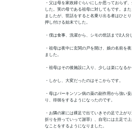
・父は母を家政婦ぐらいにしか思っておらず、
した。実の母である祖母に対してもです。また
ましたが、世話をすると名乗り出る者はひとり
押し付ける始末でした。

・僕は食事、洗濯から、シモの世話まで2人分し
・祖母は夜中に玄関の戸を開け、娘の名前を夜
ました。

・祖母はその後施設に入り、少しは楽になるか
・しかし、大変だったのはそこからです。

・母はパーキンソン病の薬の副作用から強い妄
り、徘徊をするようになったのです。

・お隣の家には裸足で出ていきその足で上がり
折りを持っていって謝罪）、自宅には土足で上
なことをするようになりました。
