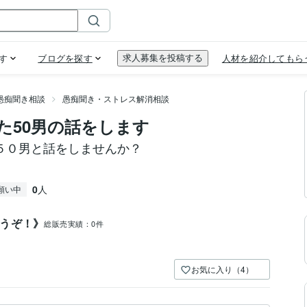
愚痴聞き相談
愚痴聞き・ストレス解消相談
た50男の話をします
５０男と話をしませんか？
0
人
願い中
どうぞ！》
総販売実績：
0件
お気に入り（4）