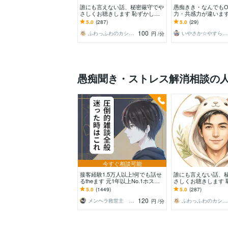
誰にも言えない話、秘密厳守でや
愚痴きき・なんでもO
さしくお聴きします 恥ずかしい
力・共感力が違います
言えない・しんどい・本音→話し
の誠実さ&包容力、
5.0
(287)
5.0
(29)
てスッキリ☘️
添う話し相手です♥️
100
ふわっふわのカシミヤ
いやさか☆やすらぎの傾聴者
円
/分
愚痴聞き・ストレス解消相談の
今すぐ相談可能
接客経験1.5万人以上!何でも話せ
誰にも言えない話、
るtheます 元1年以上No.1ホスト
さしくお聴きします 
と気軽に雑談！もちろん愚痴も歓
言えない・しんどい
5.0
(1449)
5.0
(287)
迎
てスッキリ☘️
120
メンヘラ救世主 えの
ふわっふわのカシミヤ
円
/分