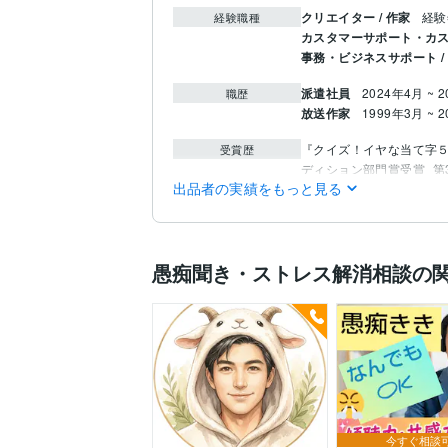
クリエイター / 作家
経験
経験職種
カスタマーサポート・カス
事務・ビジネスサポート 
派遣社員
2024年4月 ~ 
職歴
放送作家
1999年3月 ~ 
『クイズ！イヤな当て字
受賞歴
ディション部門賞受賞
第
出品者の実績をもっと見る
マイクロソフト オフィス
資格・検定
悩み相談・カウンセリン
得意分野
愚痴聞き・ストレス解消相談の
今すぐ相談