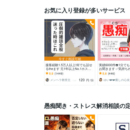
お気に入り登録が多いサービス
今すぐ相談可能
接客経験1.5万人以上!何でも話せ
実績6000件☎️1分で
るtheます 元1年以上No.1ホスト
お聞きます ✅気持ちわか
と気軽に雑談！もちろん愚痴も歓
ライラ⚡️もやもや⚡️何
5.0
(1449)
5.0
(446)
迎
120
メンヘラ救世主 えの
ゆい❤️❤️癒しの心友
円
/分
愚痴聞き・ストレス解消相談の