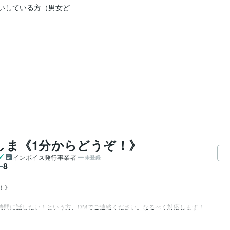
いしている方（男女ど
しま《1分からどうぞ！》
インボイス発行事業者
未登録
8
ー
》
