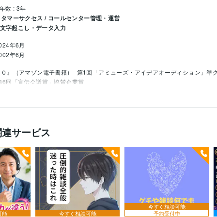
年数 : 3年
タマーサクセス / コールセンター管理・運営
/ 文字起こし・データ入力
2024年6月
2002年6月
５０』（アマゾン電子書籍）
第1回「アミューズ・アイデアオーディション」準
36回「宣伝会議賞」協賛企業賞
 スペシャリスト（MOS）
取得年 : 2010年
グ
お話し相手
関連サービス
今すぐ相談可能
可能
今すぐ相談可能
予約受付中