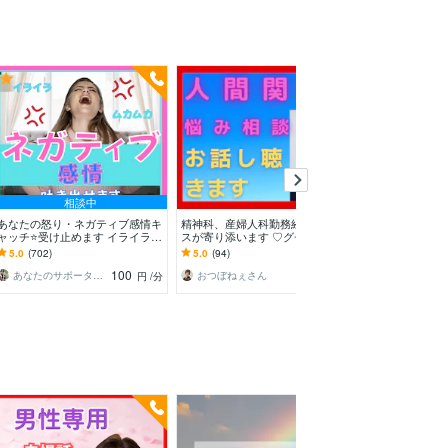
相談中
予約
あなたの怒り・ネガティブ感情キ
精神科、産婦人科勤務経験のナー
何か話したい、
ャッチ⭐受け止めます イライラ❗
スが寄り添います ♡グチ・不
話し相手になり
不満/上司/愚痴を吐き出せる秘密
満・イライラ・腹立つ事を話すと
に【理由】なんて窮
5.0
(702)
5.0
(94)
5.0
(107)
❤️の部屋です
心が軽くなります❣️
100
140
あなたのサポーター⭐えみ
おつぼねぇさん
円
/分
円
/分