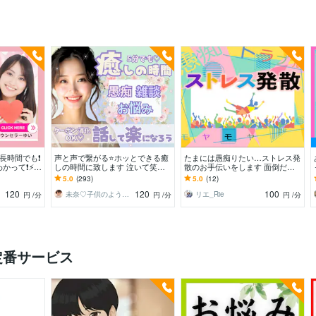
も長時間でも❗️
声と声で繋がる⭐️ホッとできる癒
たまには愚痴りたい…ストレス発
って❗️⚡️イ
しの時間に致します 泣いて笑っ
散のお手伝いをします 面倒だと
でもOK♡
て✨ありのままのあなたで♬気軽
思われるアドバイスはせず、お話
5.0
(293)
5.0
(12)
に心のケアしましょ✨
の腰はおりません✨
120
120
100
未奈♡子供のようにありのままで⭐️
リエ_Rie
円
/分
円
/分
円
/分
定番サービス