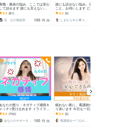
夜職・風俗の悩み、ここでは安心
誰にも話せない悩み、言いにくい
愚痴聞き屋 全
して話せます 誰にも言えない愚
こと、お伺いします どんな悩み
どんな重い話も
痴や不安も偏見なくお聴きします
でも一人で抱え込まずにお聴かせ
吐き出しましょ
5.0
(81)
5.0
(3)
5.0
(18)
下さい。寄り添います
100
100
箔 心の相談室
しまむら＠人事コンサルタント
円
/分
円
/分
今すぐ相談可能
相談中
予約受付中
今すぐ
あなたの怒り・ネガティブ感情キ
眠れない夜に。看護師がそっと寄
明るい関西弁♥️話
ャッチ⭐受け止めます イライラ❗
り添います 今日も一日お疲れさ
話し相手します
不満/上司/愚痴を吐き出せる秘密
ま。眠れない夜、お話ししません
雑談・愚痴・恋
5.0
(702)
5.0
(2)
5.0
(375)
❤️の部屋です
か？
気・自慢・人間
100
100
あなたのサポーター⭐えみ
看護師みー♡心の休憩室
円
/分
円
/分