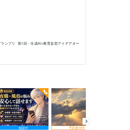
グランプリ
第1回・生成AI×教育妄想アイデアオー
相談中
予約受付中
相