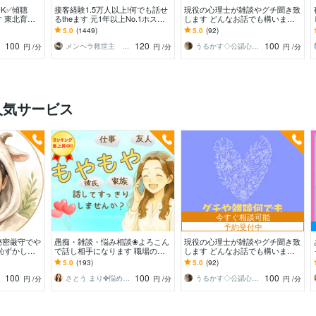
K✅️傾聴
接客経験1.5万人以上!何でも話せ
現役の心理士が雑談やグチ聞き致
 東北育ち
るtheます 元1年以上No.1ホスト
します どんなお話でも構いませ
あなたに寄り
と気軽に雑談！もちろん愚痴も歓
ん。グチやイライラお聞きいたし
5.0
(1449)
5.0
(92)
迎
ます。
100
120
100
メンヘラ救世主 えの
うるかす◇公認心理士◇
円
/分
円
/分
円
/分
人気サービス
今すぐ相談可能
予約受付中
秘密厳守でや
愚痴・雑談・悩み相談❀よろこん
現役の心理士が雑談やグチ聞き致
恥ずかしい
で話し相手になります 職場の人
します どんなお話でも構いませ
・本音→話し
間関係・仕事・夫婦・親子❀どん
ん。グチやイライラお聞きいたし
5.0
(193)
5.0
(92)
なお話もお聴きします❀
ます。
100
100
100
さとう まり✤悩めるあなたのそばにいます
うるかす◇公認心理士◇
円
/分
円
/分
円
/分