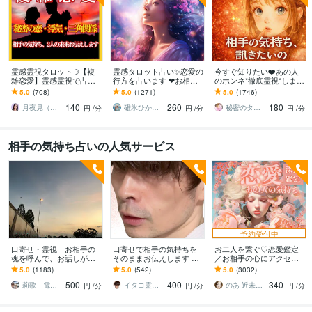
霊感霊視タロット☽【複
霊感タロット占い✨恋愛の
今すぐ知りたい❤️あの人
雑恋愛】霊感霊視で占い
行方を占います ❤︎お相手
のホンネ*徹底霊視*します
ます 【浮気・三角関係】
の気持ち、相性、未来を
どんなに届かない想い
5.0
(708)
5.0
(1271)
5.0
(1746)
複雑な恋愛の悩みを解決
丁寧に視ます❤︎
も、まるごと受け止めて
140
260
180
に導く霊感タロット
読み解く占い✨
月夜見（つくよみ）☾霊感タロット占い師
碓氷ひかり⭐️クレセントメッセンジャー
秘密のタロット♡ひより
円
/分
円
/分
円
/分
相手の気持ち占いの人気サービス
予約受付中
口寄せ・霊視 お相手の
口寄せで相手の気持ちを
お二人を繋ぐ♡恋愛鑑定
魂を呼んで、お話しが出
そのままお伝えします 現
／お相手の心にアクセス
来ます 。秘密の恋愛・復
状を把握し未来を切り開
します お相手の温度感／
5.0
(1183)
5.0
(542)
5.0
(3032)
縁・片思い・亡くなった
く方法を具体的にお伝え
片思い／複雑／復縁／遠
500
400
340
方・ペットと話せます。
します
距離／全世代鑑定中❣
莉歌 電話占い 女性限定
イタコ霊能者 豊珠
のあ 近未来鑑定師 TR OR LE
円
/分
円
/分
円
/分