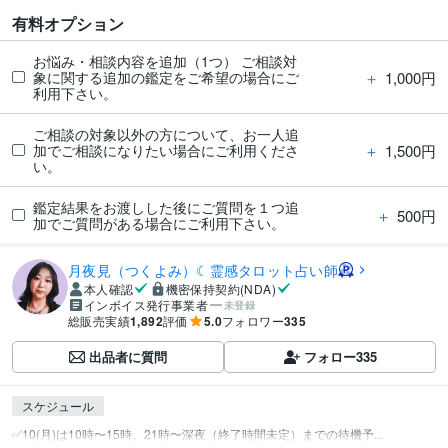
有料オプション
お悩み・相談内容を追加（1つ） ご相談対
＋
1,000円
象に関する追加の鑑定をご希望の場合にご
利用下さい。
ご相談の対象以外の方について、お一人追
＋
1,500円
加でご相談になりたい場合にご利用くださ
い。
鑑定結果をお渡しした後にご質問を１つ追
＋
500円
加でご質問がある場合にご利用下さい。
月夜見（つくよみ）☾霊感タロット占い師
本人確認
機密保持契約(NDA)
インボイス発行事業者
未登録
総販売実績
1,892
評価
5.0
フォロワー
335
出品者に質問
フォロー
335
スケジュール
✅️10(月)は10時〜15時、21時〜深夜（終了時間未定）までの待機予...