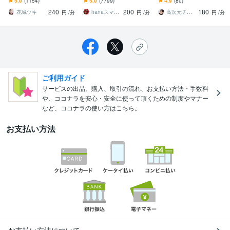
5.0
(1154)
5.0
(7799)
4.9
(80)
縁・片思い・同性愛な
音信不通に悩む方へ
ートナー、復縁★関係が
240
200
180
ど、打つ手を考えます！
動きやすい関わり方とは
花城ツキ
hanaスマイル
高次元チャネリング★ユキ7773
円
/分
円
/分
円
/分
ご利用ガイド
サービスの出品、購入、取引の流れ、お支払い方法・手数料
や、ココナラを安心・安全に使って頂くための制度やマナー
など、ココナラの使い方はこちら。
お支払い方法