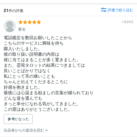
21
評価で絞り込む
件の評価
1月23日
匿名
電話鑑定を数回お願いしたことから

こちらのサービスに興味を持ち

購入いたしました。

彼の取り扱い説明書の内容は

彼に当てはまることが多く驚きました。

また、霊視タロットの結果につきましては

良いことばかりではなく

私にとって耳の痛いことも

ちゃんと伝えてくださるところに

好感を抱きました。

最後には心温まる励ましの言葉が綴られており

どんな道を選んでも

きっと幸せになれる気がしてきました。

この度はありがとうございました。
参考になった
出品者からの返信を読む