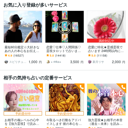
お気に入り登録が多いサービス
満枠対応中
最短60分鑑定☆大好きな
恋愛♡仕事♡人間関係♡
恋愛に特化★霊感霊視で
あの人の本心をお伝えし
霊視タロットで占います
占います 24時間以内に返
ます 【詳細不要】好きな
霊視鑑定♡恋愛アドバイ
信、スピリチュアル鑑定
4.9
(16527)
5.0
(14418)
5.0
(11158)
人の本音と将来への思
ザーとして相手の心理も
1,000
3,500
2,000
い。私をどう思ってる？
詳しく解説します
スピリチュアルカウンセラー沙耶美
※ ririka※
新月リサ
円
円
円
相手の気持ち占いの定番サービス
予約受付中
予約受付中
お相手の魂レベルの心中
今取るべき行動をアドバ
強力霊視★お相手の本音
を【強力霊視】で読み解
イスします 彼の本心を知
（過去～未来）を読み解
きます 複雑愛・浮気・復
りたい。。彼との復縁、
きます 片思い、彼氏、パ