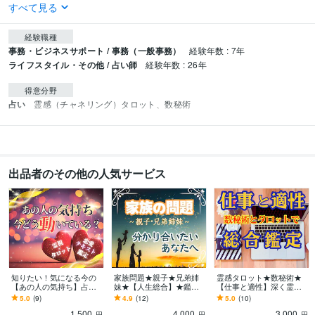
すべて見る
経験職種
事務・ビジネスサポート / 事務（一般事務）
経験年数 : 7年
ライフスタイル・その他 / 占い師
経験年数 : 26年
得意分野
占い
霊感（チャネリング）タロット、数秘術
出品者のその他の人気サービス
知りたい！気になる今の
家族問題★親子★兄弟姉
霊感タロット★数秘術★
【あの人の気持ち】占い
妹★【人生総合】★鑑定
【仕事と適性】深く霊視
ます ♡霊視×タロット×テ
します ★親子・兄弟姉妹
します ★あなたの隠れた
5.0
(9)
4.9
(12)
5.0
(10)
キスト【お相手気持ち】
★家族の関係★人生総合
適正★適職を教えます★
1,500
4,000
3,000
詳細に鑑定します♡
★詳細鑑定★霊視★
就職・転職・仕事★
円
円
円