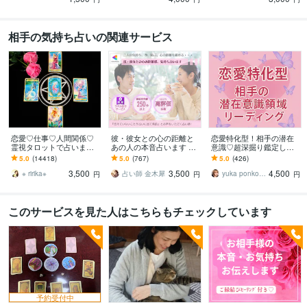
相手の気持ち占いの関連サービス
恋愛♡仕事♡人間関係♡
彼・彼女との心の距離と
恋愛特化型！相手の潜在
霊視タロットで占います
あの人の本音占います 表
意識♡超深掘り鑑定しま
霊視鑑定♡恋愛アドバイ
向きのお気持ち、本音、2
す 〜顕在潜在意識〜両面
5.0
(14418)
5.0
(767)
5.0
(426)
ザーとして相手の心理も
～3ヶ月先までの流れ占い
からのお相手の気持ち♥相
3,500
3,500
4,500
詳しく解説します
ます
手の本音♥
※ ririka※
占い師 金木犀
yuka ponko 寄り添い系占い師
円
円
円
このサービスを見た人はこちらもチェックしています
予約受付中