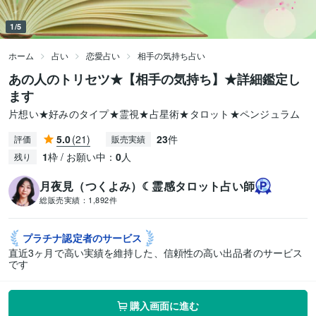
1/5
ホーム
占い
恋愛占い
相手の気持ち占い
あの人のトリセツ★【相手の気持ち】★詳細鑑定し
ます
片想い★好みのタイプ★霊視★占星術★タロット★ペンジュラム
5.0
(21)
23
件
評価
販売実績
1
枠 / お願い中：
0
人
残り
月夜見（つくよみ）☾霊感タロット占い師
総販売実績：
1,892件
プラチナ認定者の
サービス
直近3ヶ月で高い実績を維持した、信頼性の高い出品者のサービス
です
購入画面に進む