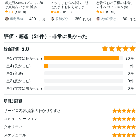
鑑定歴33年のプロ占い師
スッキリお悩み解決！視
恋愛♡お相手様の本音、
が真剣占います 博多・廓
えたままお伝え致します
未来へのビジョンお伝え
屋の純血統占い祈願師
恋愛、結婚、人間関係、
します どんな関係でも細
5.0
(11818)
5.0
(10105)
5.0
(1516)
雷鳥
仕事、人生、ペットの気
密にお伝えします✨ツイン
400
380
180
持ち等◎祈願付き
レイ ソウルメイト
鑑定歴33年のプロ占い師 雷鳥
佐和ダウジング＆スピリットメンター
Aya♡愛と光のスピリチュアルガイド
円
/分
円
/分
円
/分
評価・感想（21件）- 非常に良かった
5.0
総合評価
星5 (非常に良かった)
20件
星4 (良かった)
1件
星3 (普通)
0件
星2 (悪かった)
0件
星1 (非常に悪かった)
0件
項目別評価
サービス内容/提案のわかりやすさ
コミュニケーション
クオリティ
スケジュール