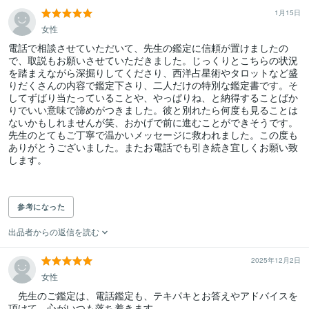
1月15日
女性
電話で相談させていただいて、先生の鑑定に信頼が置けましたの
で、取説もお願いさせていただきました。じっくりとこちらの状況
を踏まえながら深掘りしてくださり、西洋占星術やタロットなど盛
りだくさんの内容で鑑定下さり、二人だけの特別な鑑定書です。そ
してずばり当たっていることや、やっぱりね、と納得することばか
りでいい意味で諦めがつきました。彼と別れたら何度も見ることは
ないかもしれませんが笑、おかげで前に進むことができそうです。

先生のとてもご丁寧で温かいメッセージに救われました。この度も
ありがとうございました。またお電話でも引き続き宜しくお願い致
します。

参考になった
出品者からの返信を読む
2025年12月2日
女性
　先生のご鑑定は、電話鑑定も、テキパキとお答えやアドバイスを
頂けて、心がいつも落ち着きます。
