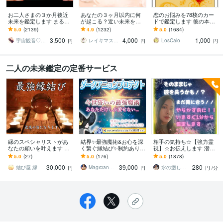
お二人さまの３か月後近
あなたの３ヶ月以内に何
恋のお悩みを78枚のカー
未来を鑑定します まるで
が起こる？近い未来を視
ドで鑑定します 彼の本
対面鑑定★アナタだけの
ます あなたのハイヤーセ
音・恋の行方が気になる
5.0
(2139)
4.9
(1232)
5.0
(1684)
特別な本気動画をお届け
ルフに繋がり今後どうな
あなたへ
3,500
4,000
1,000
します
るのかをリーディング
宇宙観音♡白風結唯水
レイキマスター琴
LosCalo
円
円
円
二人の未来鑑定の定番サービス
縁のスペシャリストがあ
結界✨最強魔術&お心を深
相手の気持ち☆【強力霊
なたの願いを叶えます ～
く繋ぐ縁結び✨制約ありま
視】☆お伝えします 潜在
より愛される未来へ導き
す ダークアニョンプロテ
意識・魂の声を読み解き
5.0
(27)
5.0
(176)
5.0
(1878)
ます～
クト✨結界&愛情引き寄せ
お相手の本音を明かしま
30,000
39,000
280
✨心願成就✨
す
結び屋 縁
Magician✨of Love♡みつき
水の癒し手 魂の救済 Aqua Ray
円
円
円
/分