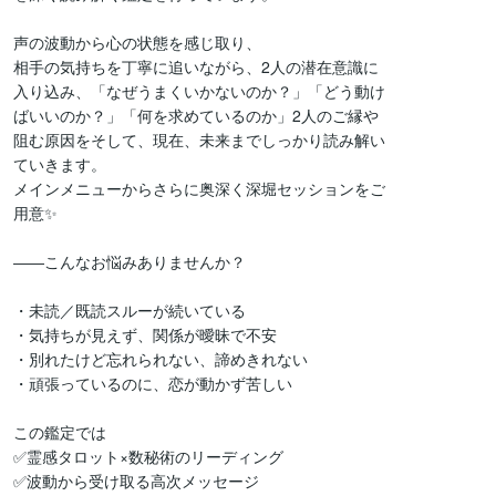
声の波動から心の状態を感じ取り、

相手の気持ちを丁寧に追いながら、2人の潜在意識に

入り込み、「なぜうまくいかないのか？」「どう動け

ばいいのか？」「何を求めているのか」2人のご縁や

阻む原因をそして、現在、未来までしっかり読み解い

ていきます。

メインメニューからさらに奥深く深堀セッションをご

用意✨

――こんなお悩みありませんか？

・未読／既読スルーが続いている

・気持ちが見えず、関係が曖昧で不安

・別れたけど忘れられない、諦めきれない

・頑張っているのに、恋が動かず苦しい

この鑑定では

✅霊感タロット×数秘術のリーディング

✅波動から受け取る高次メッセージ
