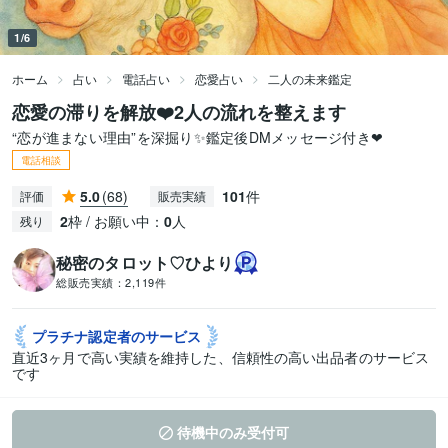
1/6
ホーム
占い
電話占い
恋愛占い
二人の未来鑑定
恋愛の滞りを解放❤️2人の流れを整えます
“恋が進まない理由”を深掘り✨鑑定後DMメッセージ付き❤
電話相談
5.0
(68)
101
件
評価
販売実績
2
枠 / お願い中：
0
人
残り
秘密のタロット♡ひより
総販売実績：
2,119件
プラチナ認定者の
サービス
直近3ヶ月で高い実績を維持した、信頼性の高い出品者のサービス
です
待機中のみ受付可