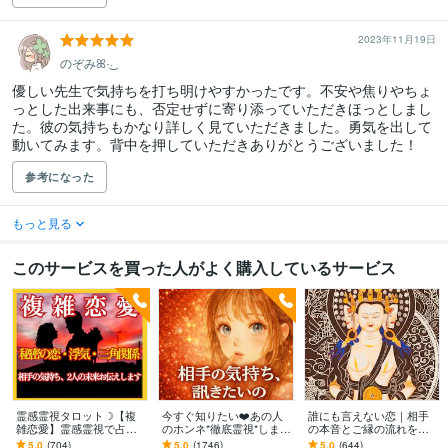
2023年11月19日
のぞみꕤ·͜·
優しい先生で気持ちを打ち明けやすかったです。不安や焦りやちょ
っとした出来事にも、否定せずに寄り添っていただきほっとしまし
た。彼の気持ちもかなり詳しく見ていただきました。勇気を出して
動いてみます。背中を押していただきありがとうございました！
参考になった
もっと見る
このサービスを買った人がよく購入しているサービス
霊感霊視タロット☽【複
今すぐ知りたい❤️あの人
誰にも言えない恋｜相手
雑恋愛】霊感霊視で占い
のホンネ*徹底霊視*します
の本音とご縁の流れを視
ます 【浮気・三角関係】
どんなに届かない想い
ます 総販売数2,000件以上
5.0
(704)
5.0
(1746)
5.0
(644)