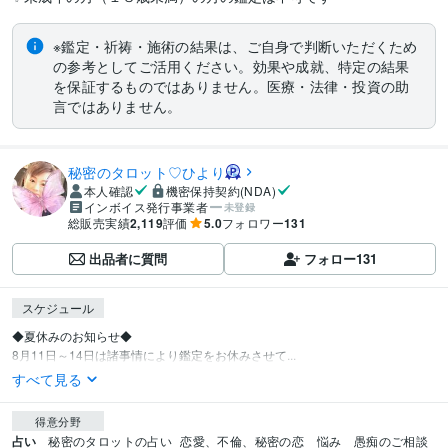
※鑑定・祈祷・施術の結果は、ご自身で判断いただくため
の参考としてご活用ください。効果や成就、特定の結果
を保証するものではありません。医療・法律・投資の助
言ではありません。
秘密のタロット♡ひより
本人確認
機密保持契約(NDA)
インボイス発行事業者
未登録
総販売実績
2,119
評価
5.0
フォロワー
131
出品者に質問
フォロー
131
スケジュール
◆夏休みのお知らせ◆

8月11日～14日は諸事情により鑑定をお休みさせて...
すべて見る
得意分野
占い
秘密のタロットの占い
恋愛、不倫、秘密の恋　悩み　愚痴のご相談