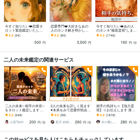
離席中
今すぐ知りたい❤️恋愛タ
恋愛専門❤️大好きなあの
今すぐ知りたい❤️あの人
ロット緊急鑑定いたしま
人のホンネ解き明かしま
のホンネ*徹底霊視*します
す 最短３時間以内！彼の
す ボリューム鑑定✨１日
どんなに届かない想い
5.0
(34)
5.0
(84)
5.0
(1746)
気持ち緊急チェック✨今す
１名様のみの限定販売で
も、まるごと受け止めて
500
3,500
160
ぐ知りたい方へ
す❣早い者勝ち
読み解く占い✨
円
円
円
/分
二人の未来鑑定の関連サービス
予約受付中
二人の未来✨相手の本音✨
2人の未来を詳しく視ます
相手の気持ち☆【強力霊
をタロット鑑定します ど
♥️未来をみて恋愛作戦会議
視】☆お伝えします 潜在
う動くべきか具体的にア
♥️
意識・魂の声を読み解き
5.0
(348)
5.0
(59)
5.0
(1878)
ドバイスします✨
お相手の本音を明かしま
200
260
280
す
心彩Tarot
彩月 紗綺奈（あやつき さきな）
水の癒し手 魂の救済 Aqua Ray
円
/分
円
/分
円
/分
このサービスを見た人はこちらもチェックしています