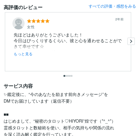
すべての評価・感想をみる
高評価のレビュー
2年前
女性
先ほどはありがとうございました！
今日はびっくりするくらい、彼と心を通わせることがで
きて幸せです☆
ここ数日はほとんど会...
もっと見る
サービス内容
✨鑑定後に、“今のあなたを励ます前向きメッセージ”を

DMでお届けしています（返信不要）

■■

はじめまして、“秘密のタロット♡HIYORI”煌です（*^_^*）

霊感タロットと数秘術を使い、相手の気持ちや関係の流れ

を深く読み解く鑑定を行っています。
