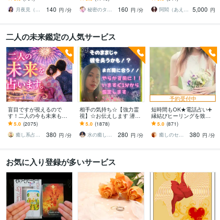
複雑な恋愛の悩みを解決
も、まるごと受け止めて
｜誰にも言えない気持ち
140
160
5,000
に導く霊感タロット
読み解く占い✨
に寄り添います
月夜見（つくよみ）☾霊感タロット占い師
秘密のタロット♡ひより
阿閻（あえん）
円
/分
円
/分
円
二人の未来鑑定の人気サービス
予約受付中
盲目ですが視えるので
相手の気持ち☆【強力霊
短時間もOK★電話占い➕
す！二人の今も未来もひ
視】☆お伝えします 潜在
縁結びヒーリングを致し
らきます 二人の行き着く
意識・魂の声を読み解き
ます 霊感☆タロット☆占
5.0
(2075)
5.0
(1878)
5.0
(871)
先を視たうえで一番幸せ
お相手の本音を明かしま
星術☆縁結びヒーリング
380
280
380
なご縁の結び方へ導きま
す
の嬉しいセット♡
癒し系占い師 まるタロー
水の癒し手 魂の救済 Aqua Ray
癒しのセラピーサロン☪️セレイ
円
/分
円
/分
円
/分
す
お気に入り登録が多いサービス