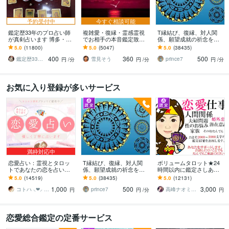
予約受付中
今すぐ相談可能
鑑定歴33年のプロ占い師
複雑愛・復縁・霊感霊視
T縁結び、復縁、対人関
が真剣占います 博多・廓
でお相手の本音鑑定致し
係、願望成就の祈念を承
屋の純血統占い祈願師
ます 降りて来た言葉をそ
ります 対象者の思いと状
5.0
(11800)
5.0
(5047)
5.0
(38435)
雷鳥
のままお伝えします。
況、対象者との対話、祈
400
360
500
念
鑑定歴33年のプロ占い師 雷鳥
雪見そう
prince7
円
/分
円
/分
円
/分
お気に入り登録が多いサービス
満枠対応中
恋愛占い：霊視とタロッ
T縁結び、復縁、対人関
ボリュームタロット★24
トであなたの恋を占いま
係、願望成就の祈念を承
時間以内に鑑定さしあげ
す 復縁・片想い・複雑
ります 対象者の思いと状
ます 3000文字以上の鑑定
5.0
(14519)
5.0
(38435)
5.0
(12131)
愛・夫婦問題…お悩みに
況、対象者との対話、祈
★希望者のみ一部カード
1,000
500
3,000
優しく寄り添います♡
念
開示サービスあり
コトハ ⸜❤︎⸝ 新サービス提供開始✨️
prince7
高峰ナオミ タロット占い師
円
円
/分
円
恋愛総合鑑定の定番サービス