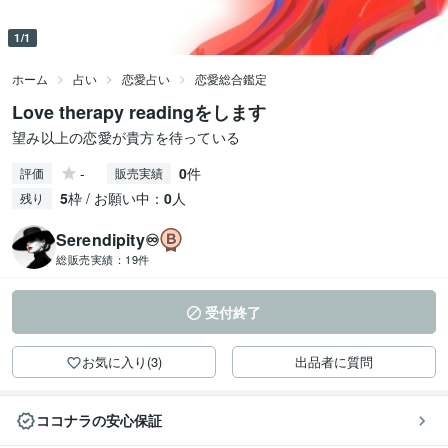
1/1
ホーム
占い
恋愛占い
恋愛総合鑑定
Love therapy readingをします
望み以上の恋愛が貴方を待っている
-
0
件
評価
販売実績
5
枠 / お願い中：
0
人
残り
Serendipity♾️
総販売実績：
19件
受付終了
お気に入り(3)
出品者に質問
ココナラの安心保証