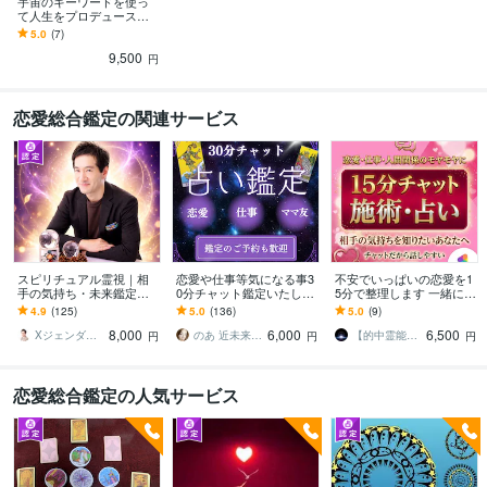
宇宙のキーワードを使っ
て人生をプロデュースし
ます 貴方はこの地球に何
5.0
(7)
をしに来たの？
9,500
円
恋愛総合鑑定の関連サービス
スピリチュアル霊視｜相
恋愛や仕事等気になる事3
不安でいっぱいの恋愛を1
手の気持ち・未来鑑定し
0分チャット鑑定いたしま
5分で整理します 一緒に整
ます 複雑愛・復縁・仕
す ちょこっと聞きたい時
理していきますね☆不倫/
4.9
(125)
5.0
(136)
5.0
(9)
事・人間関係のお悩み✏️
や、電話が出来ない時に
復縁/透視/復縁/恋愛系
8,000
6,000
6,500
にも対応します
どうぞ
Xジェンダー 鑑定士 マサト
のあ 近未来鑑定師 TR OR LE
【的中霊能者】☆Pito
円
円
円
恋愛総合鑑定の人気サービス