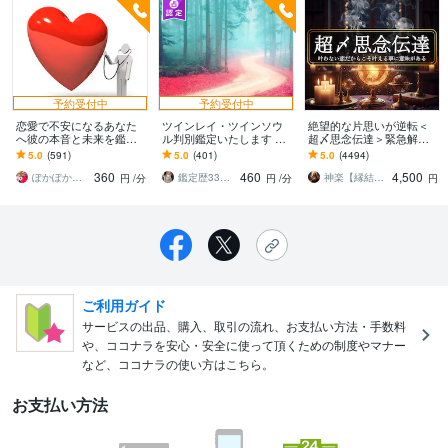
予約受付中
予約受付中
恋愛で不安になるあなた
ツインレイ・ツインソウ
絶望的な片思いが逆転＜
へ彼の本音と未来を鑑定
ル判別鑑定いたします 芸
超〆思念伝達＞緊急解放
します ◆カード占いと心
能人、財界人も御用達。
します ◆同性愛・音信不
5.0
(591)
5.0
(401)
5.0
(4494)
理学を用いた鑑定を行い
テレビ、ラジオ出演あり
通・芸能人相手◆＜ご依
360
460
4,500
ます
霊透視を
頼件数4089件超＞
ぽかぽか♡雪
鑑定歴33年のプロ占い師 雷鳥
神楽【縁結びの言霊】
円
/分
円
/分
円
ご利用ガイド
サービスの出品、購入、取引の流れ、お支払い方法・手数料
や、ココナラを安心・安全に使って頂くための制度やマナー
など、ココナラの使い方はこちら。
お支払い方法