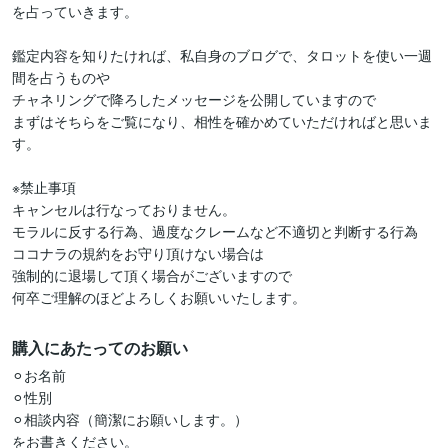
を占っていきます。

鑑定内容を知りたければ、私自身のブログで、タロットを使い一週
間を占うものや

チャネリングで降ろしたメッセージを公開していますので

まずはそちらをご覧になり、相性を確かめていただければと思いま
す。

※禁止事項

キャンセルは行なっておりません。

モラルに反する行為、過度なクレームなど不適切と判断する行為

ココナラの規約をお守り頂けない場合は

強制的に退場して頂く場合がございますので

何卒ご理解のほどよろしくお願いいたします。
購入にあたってのお願い
⚪︎お名前

⚪︎性別

⚪︎相談内容（簡潔にお願いします。）

をお書きください。
