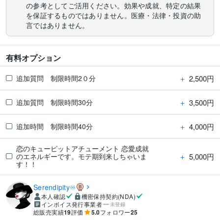
の参考としてご活用ください。効果や成就、特定の結果
を保証するものではありません。医療・法律・投資の助
言ではありません。
有料オプション
＋
2,500円
追加質問 制限時間2０分
＋
3,500円
追加質問 制限時間30分
＋
4,000円
追加時間 制限時間40分
恋のキューピットアチューメント 恋愛成就
＋
5,000円
のエネルギーです。モテ期到来しちゃいま
す！！
Serendipity♾️
本人確認
機密保持契約(NDA)
インボイス発行事業者
未登録
総販売実績
19
評価
5.0
フォロワー
25