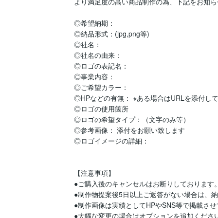
より満足度の高い商品制作の為、下記をお知ら
◎希望納期： 

◎納品形式：(jpg,png等) 

◎社名： 

◎社名の由来： 

◎ロゴの表記名： 

◎事業内容： 

◎ご希望カラー： 

◎HPなどの有無： ※ある場合はURLを添付して下
◎ロゴの使用箇所

◎ロゴの希望タイプ：（文字のみ等）  

◎参考画像： 添付をお願い致します

◎ロゴイメージの詳細：

【注意事項】

●ご購入後のキャンセルはお断りしております。
●制作物提案後5日以上ご返答がない場合は、納
●制作画像は実績としてHPやSNS等で掲載さ
●大幅な変更の場合はオプションを追加ください