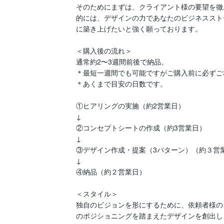
そのためにまずは、クライアント様の要望を徹
的には、デザインの力であなたのビジネススト
に築き上げたいと強く願っております。

＜購入後の流れ＞

通常約2〜3週間前後で納品。

＊最短一週間でも可能ですがご購入前に必ずご
＊あくまで目安の日数です。

①ヒアリングの実施（約2営業日）

↓

②コンセプトシートの作成（約3営業日）

↓

③デザイン作成・提案（3パターン）（約３営業
↓

④納品（約２営業日）

＜スタイル＞

独自のビジョンを形にするために、依頼者様の
のポジショニングを踏まえたデザインを創出しま