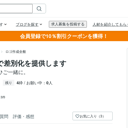
会員登録で10％割引クーポンを獲得！
ロゴ作成全般
で差別化を提供します
ひご一緒に。
4
枠 / お願い中：
0
人
残り
：
3件
質問
評価・感想
お気に入り（3）