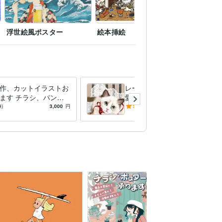
浮世絵風ポスター
絵本挿絵
立ち絵制
作、カットイラストお
レースにリボン♥︎ペットの可
ます チラシ、パン
愛いイラスト描きます アイ
タンプなどあなたのお
コン、待ち受け、メモリアル
9)
3,000
円
5.0
(17)
5,000
円
☆商用利用可
などいろいろなシーンに！