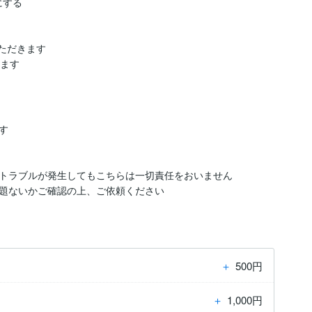
きます


トラブルが発生してもこちらは一切責任をおいません

題ないかご確認の上、ご依頼ください
＋
500円
＋
1,000円