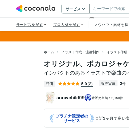
ホーム
イラスト作成・漫画制作
イラスト作成
オリジナル、ボカロジャ
インパクトのあるイラストで楽曲の
2
件
5.0
(2)
販売実績
評価
snowchild09
総販売実績：
2,159件
プラチナ認定者の
直近3ヶ月で高い
サービス