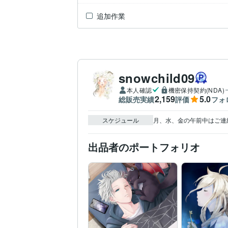
追加作業
snowchild09
本人確認
機密保持契約(NDA)
2,159
5.0
総販売実績
評価
フォ
スケジュール
月、水、金の午前中はご連
出品者のポートフォリオ