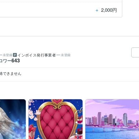
＋
2,000円
インボイス発行事業者
未登録
未登録
643
ロワー
絡できません