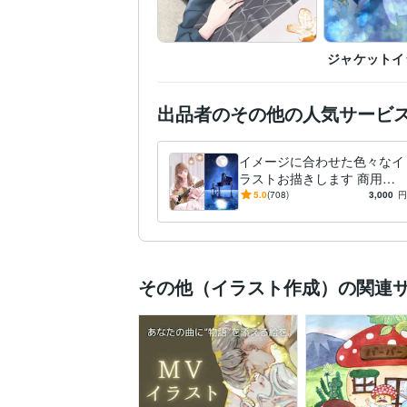
ジャケットイ
出品者のその他の人気サービ
イメージに合わせた色々なイ
ラストお描きします 商用利
用OK☆チラシ・パンフ等の
5.0
(708)
3,000
円
挿絵に！
その他（イラスト作成）の関連