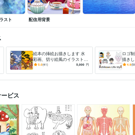
ラスト
配信用背景
ス
絵本の挿絵お描きします 水
ロゴ制
彩画、切り絵風のイラストで
描きし
あなたの絵本の世界を表現し
フ、ス
5.0
(41)
5,000
円
4.9
(5
ます
好みで
サービス